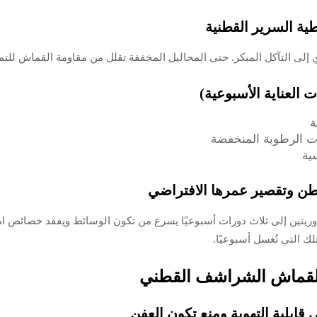
ية السرير القطنية
. حتى المحاليل المخففة تقلل من مقاومة القماش للتمزق بنسبة 22٪ بعد 10 غسلات (مجلة علوم ال
العناية الأسبوعية)
ة
ية
قطن وتقصير عمرها الافتراضي
 دوريتين إلى ثلاث دورات أسبوعيًا يسرع من تكون الوسائط ويفقد خصائص 
د لقماش الشراشف القطني
ابلية التهوية ومنع تكون العفن