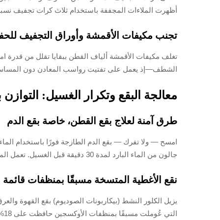
أظهرت الملاءات المجففة باستخدام ثلاث كرات تجفيف نسبة أقل بـ 40٪ من الألياف المتطايرة مقارنة بالأحمال 
تجنب مكيفات الأقمشة وأوراق التجفيف للحفاظ
الشطف—إذ يعمل على تفتيت رواسب المعادن دون المساس بق
معالجة البقع وتكرار الغسيل: التوازن 
طرق آمنة لعلاج بقع القطن، خاصة بقع الدم
امسح — ولا تفرك — بقع الدم الطازجة فورًا باستخدام الماء 
جالون من الماء البارد لمدة 30 دقيقة قبل الغسيل. تعمل المنظفات المعتمدة على الإنزيمات بكفاءة على تفكيك البقع العضوية دون الإضرار بألياف القطن.
نقع الأغطية المتسخة مسبقًا بمنظفات قائمة ع
التي عُوملت مسبقًا بمنظفات الأوكسجين حافظت على 18% أكثر من قوة الشد بعد 50 غسلة مقارنة بالأغطية المنقوعة في الكلور.