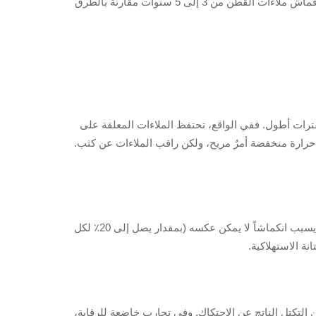
تجنب الاكتظاظ، الذي يؤدي إلى تلف الألياف بسبب الاحتكاك. زوّد هذه الإعدادات بماء بارد ومساحيق غسيل صديقة للبيئة لتمديد عمر قماش ملاءات القطن من 3 إلى 5 سنوات مقارنةً بالطرق
فترات أطول. ففي الواقع، تحتفظ الملاءات المعلقة على
 استخدام الجهاز على حرارة منخفضة أمرٌ مريح، ولكن راقب الملاءات عن كثب.
تعرض القطن لدرجات حرارة تزيد عن 140 درجة فهرنهايت (60 مئوية) يؤدي إلى إضعاف الروابط الهيدروجينية في ألياف السليلوز، مما يسبب انكماشاً لا يمكن عكسه (بمقدار يصل إلى 20٪ لكل
وعة من الصوف أو المطاط جيوب هوائية بين طبقات القماش، مما يقلل وقت التجفيف بنسبة 25٪ ويحد من التكتل الناتج عن الاحتكاك. وفي تجارب خاضعة للرقابة،