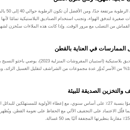
يجب حفظ مل
ات صغيرة لتدفق الهواء، وتجنب استخدام الصناديق البلاستيكية تمامًا لأنها
لقماش من التصلب مع مرور الوقت. وإذا كانت هذه الملاءات ستُخزن لشهور ط
 الممارسات في العناية بالقطن
بينما يُخزّن 62% من المستهلكين مفروشات الأسرّة في ص
للتنفس من مخاطر نمو الكائنات الدقيقة ثلاث مرات. فقط 18% من الأسر تُدوِّر عدة مجموعات من الشراش
ف والتخزين الصديقة للبيئة
شهد الطلب على حاويات التخزين المصنوعة من الخيزران نموًا بنسبة 27٪ على أساس سنوي، مع إعطاء