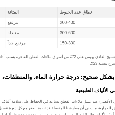
نطاق عدد الخيوط
المتانة
200-400
مرتفع
300-600
معتدلة
150-300
مرتفع جداً
يؤكد أن النسيج العادي يهيمن على 72٪ من أسواق ملاءات القطن ا
ع بنسبة 23٪.
شكل صحيح: درجة حرارة الماء، والمنظفات، و
 الألياف الطبيعية
رد (أي درجة حرارة دون 80 فهرنهايت تكون الأفضل) عند غسل ملاءات القطن يساعد في الحفاظ على
للحرارة، ما يعني أن مفارشنا المفضلة قد تصبح أصغر مع كل دورة غسيل. 
ين. ولا ننسَ أيضًا الألوان. فالملايات المغسولة بدرجات حرارة منخفضة تحتفظ بأ