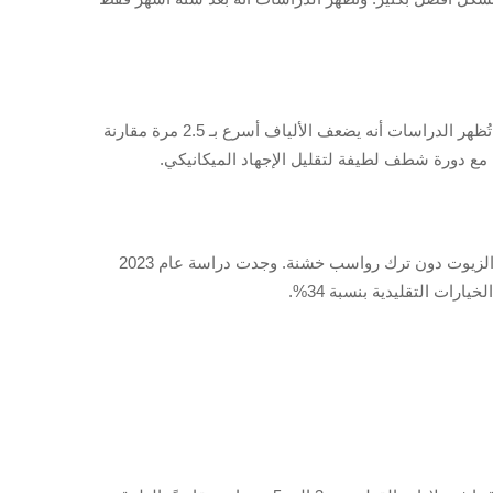
يوازن بين النظافة وحفظ القماش. بينما يُطهر الماء الساخن (130°ف أو أكثر) بشكل فعّال، تُظهر الدراسات أنه يضعف الألياف أسرع بـ 2.5 مرة مقارنة
ها مع دورة شطف لطيفة لتقليل الإجهاد الميكانيكي.
تُزيل المنظفات القوية الزيوت الطبيعية للقطن، مما يؤدي إلى قساوة القماش. وتذيب الصيغ النباتية التي تحتوي على إنزيمات العرق والزيوت دون ترك رواسب خشنة. وجدت دراسة عام 2023