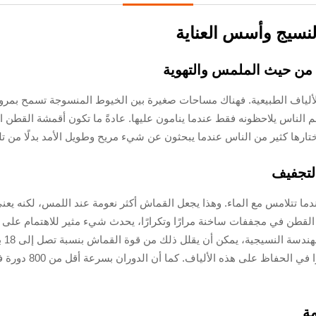
النسيج وأسس العناية
 من حيث الملمس والتهوية
ظم الناس يلاحظونه فقط عندما ينامون عليها. عادةً ما تكون أقمشة القطن 
يختارها كثير من الناس عندما يبحثون عن شيء مريح وطويل الأمد بدلًا من تل
لتجفيف
ر وضع ملابس القطن في مجففات ساخنة مرارًا وتكرارًا، يحدث شيء مثير للاهتمام 
عمر ملابسهم القطنية
مة