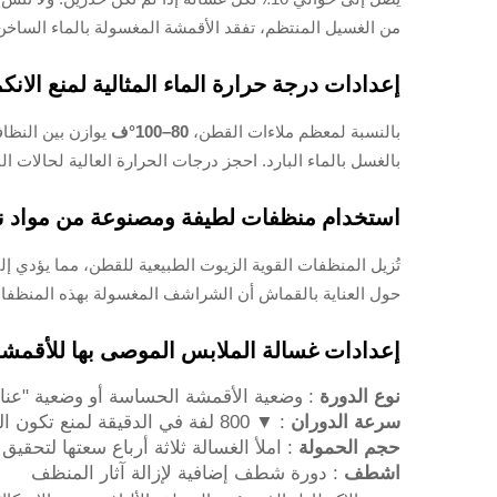
من الغسيل المنتظم، تفقد الأقمشة المغسولة بالماء الساخن
إعدادات درجة حرارة الماء المثالية لمنع الانك
بالنسبة لمعظم ملاءات القطن،
80–100°ف
بالغسل بالماء البارد. احجز درجات الحرارة العالية لحالات ا
استخدام منظفات لطيفة ومصنوعة من مواد نب
حول العناية بالقماش أن الشراشف المغسولة بهذه المنظ
إعدادات غسالة الملابس الموصى بها للأقمش
نوع الدورة
: وضعية الأقمشة الحساسة أو وضعية "عناي
سرعة الدوران
: ▼ 800 لفة في الدقيقة لمنع تكون الوبر
حجم الحمولة
: املأ الغسالة ثلاثة أرباع سعتها لتحق
اشطف
: دورة شطف إضافية لإزالة آثار المنظف