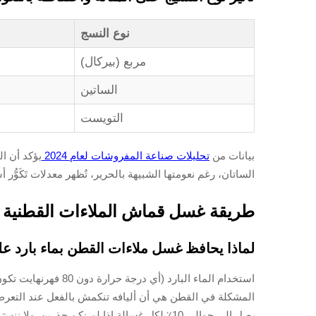
نوع النسج
مربع (بيركال)
الساتين
التويست
بيانات من
تحليلات صناعة المفروشات لعام 2024
الساتان، رغم نعومتها الشبيهة بالحرير، تُظهر معدلات تَكَوُّر أسر
طريقة غسل قماش الملاءات القطنية ب
لماذا يحافظ غسل ملاءات القطن بماء بارد على
استخدام الماء البا
المشكلة في القطن هي أن أليافه تنكمش بالفعل عند التعرض 
يصل إلى حوالي 10٪ لكل غسالة إذا لم نكن حذر