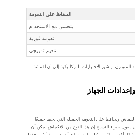
الحفاظ على النعومة
يتحسن مع الاستخدام
نعومة فورية
تنعيم تدريجي
لفاخرة بسبب أدائه المتوازن. وتشير الاختبارات الميكانيكية إلى أن أقمشة
إعدادات الجهاز
 سلامة ألياف القماش ويحافظ على النعومة الجميلة التي نحبها جميعًا.
يقول خبراء النسيج إن هذا النوع من الانكماش يمكن أن
لوانها بشكل أفضل بكثير. وتُظهر الدراسات أنه بعد ستة أشهر فقط