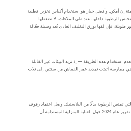
اءات القطن في مكان بارد وجاف حيث لا تكون الرطوبة مرتفعة جدًا، ومن الأفضل أن تكون الرطوبة حوالي 40 إلى 50 بالمئة إن أمكن. وأفضل خيار هو استخدام أكياس تخزين قطنية
 تحبس الرطوبة داخلها. عند طي الملاءات، لا تضغطها
ويلة، فإن لفها بورق التغليف العادي يُعد وسيلة فعّالة
ناديق بلاستيكية (استبيان المفروشات المنزلية 2023)، يوصي باحثو النسيج بعدم استخدام هذه الطريقة — إذ تزيد البيئات غير القابلة
ف لتقليل الغسيل الزائد، وهي ممارسة أثبتت تمديد عمر القماش من سنتين إلى ثلاث
 الأولوية للمستهلكين للبدائل التي تمتص الرطوبة بدلًا من البلاستيك. وصل اعتماد رفوف
التجفيف الشمسية إلى 41٪ في المناطق الغنية بالشمس، مما قلّل الاعتماد على التجفيف الآلي مع الحفاظ على نعومة القطن. ويُظهر تقرير عام 2024 حول العناية المنزلية المستدامة أن