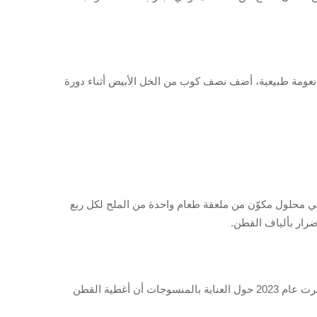
بة تصل إلى 34٪، وفقًا لتحليلات أداء النسيج. ولتحقيق نعومة طبيعية، أضف نصف كوب من الخل الأبيض أثناء دورة
ة في محلول مكوّن من ملعقة طعام واحدة من الملح لكل ربع
يزيل الكلور النشط (بيكاربونات الصوديوم) بقع القهوة والعرق والزيوت مع الحفاظ على توازن درجة حموضة القماش. وجدت دراسة نُشرت عام 2023 حول العناية بالمنسوجات أن أغطية القطن