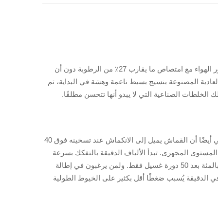
تعود قابلية امتصاص هواء أقمشة القطن إلى طريقة تكوين الألياف الطبيعية. فهناك مساحات صغيرة بين الخيوط المنسوجة تسمح بمرور الهواء مع امتصاص ما يقارب 27٪ من الرطوبة دون أن
العادية المصنوعة بنسيج بسيط ناعمة وهشة في البداية، ثم
ك الخلطات الصناعية التي لا يبدو أنها تتحسن مطلقًا.
في الواقع، تنتفخ الألياف السليلوزية الحلزونية في القطن عندما تتلامس مع الماء. وهذا يجعل القماش أكثر نعومة عند اللمس، لكنه يعني أيضًا أن القماش يميل إلى الانكماش عند تسخينه فوق 40
على المستوى المجهرى. تبدأ الألياف الدقيقة بالتفكك بسرعة
أكبر من المعتاد. ووفقًا لبحث نُشر العام الماضي في مجلة الهندسة النسيجية، يمكن أن يقلل ذلك من قوة القماش بنسبة تصل إلى 18 بالمئة بعد 50 دورة غسيل فقط. ولمن يرغبون في إطالة
، فإن غسلها بماء بارد يُحدث فرقًا كبيرًا في الحفاظ على هذه الألياف. كما أن الدوران بسرعة أقل من 800 دورة في الدقيقة يُسبب ضغطًا أقل بكثير على الخيوط الطولية