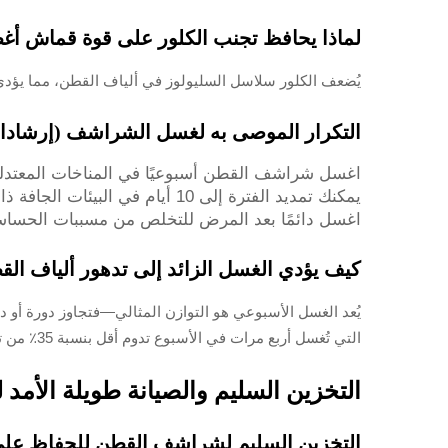
لماذا يحافظ تجنب الكلور على قوة قماش أغط
يُضعف الكلور سلاسل السليولوز في ألياف القطن، مما يؤدي إلى التآكل المبكر
التكرار الموصى به لغسل الشراشف (إرشادات 
اغسل شراشف القطن أسبوعيًا في المناخات المعتدل
يمكنك تمديد الفترة إلى 10 أيام في البيئات الجافة ذات الرطوبة المنخفضة
اغسل دائمًا بعد المرض للتخلص من مسببات الحساس
كيف يؤدي الغسل الزائد إلى تدهور ألياف ال
يُعد الغسل الأسبوعي هو التوازن المثالي—فتجاوز دورة أو
التي تُغسل أربع مرات في الأسبوع تدوم أقل بنسبة 35٪ من تلك التي تُغسل أسبوعيًا.
التخزين السليم والصيانة طويلة الأم
التخزين السليم لشراشف القطن للحفاظ على ق