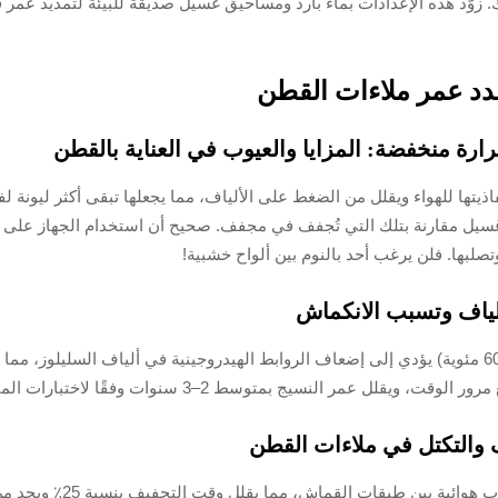
مدد عمر ملاءات القطن
ارة منخفضة: المزايا والعيوب في العناية بالقطن
تها للهواء ويقلل من الضغط على الألياف، مما يجعلها تبقى أكثر ليونة ل
ي 15 بالمئة إضافية من قوتها بعد اجتياز 50 دورة غسيل مقارنة بتلك التي تُجفف في مجفف. صحيح أن
تصلبها. فلن يرغب أحد بالنوم بين ألواح خشبية!
ألياف وتسبب الانكماش
يج بمتوسط 2–3 سنوات وفقًا لاختبارات المتانة الاستهلاكية.
 والتكتل في ملاءات القطن
تُنشئ كرات التجفيف المصن