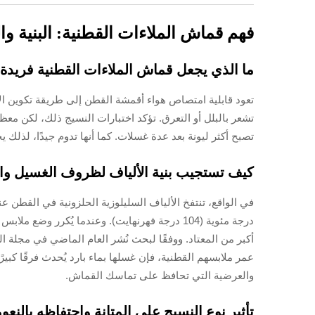
فهم قماش الملاءات القطنية: البنية و
ما الذي يجعل قماش الملاءات القطنية فريدة
تشعر بالبلل أو التعرق. تؤكد اختبارات النسيج ذلك، لكن مع
تصبح أكثر ليونة بعد عدة غسلات. كما أنها تدوم جيدًا، لذلك 
كيف تستجيب بنية الألياف لظروف الغسيل وا
درجة مئوية (104 درجة فهرنهايت). وعندما يُكر
والعرضية التي تحافظ على تماسك القماش.
تأثير نوع النسيج على المتانة واحتفاظه بالنعو