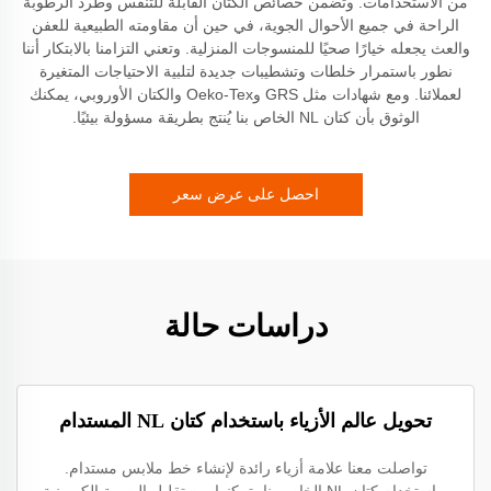
من الاستخدامات. وتضمن خصائص الكتان القابلة للتنفس وطرد الرطوبة
الراحة في جميع الأحوال الجوية، في حين أن مقاومته الطبيعية للعفن
والعث يجعله خيارًا صحيًا للمنسوجات المنزلية. وتعني التزامنا بالابتكار أننا
نطور باستمرار خلطات وتشطيبات جديدة لتلبية الاحتياجات المتغيرة
لعملائنا. ومع شهادات مثل GRS وOeko-Tex والكتان الأوروبي، يمكنك
الوثوق بأن كتان NL الخاص بنا يُنتج بطريقة مسؤولة بيئيًا.
احصل على عرض سعر
دراسات حالة
تحويل عالم الأزياء باستخدام كتان NL المستدام
تواصلت معنا علامة أزياء رائدة لإنشاء خط ملابس مستدام.