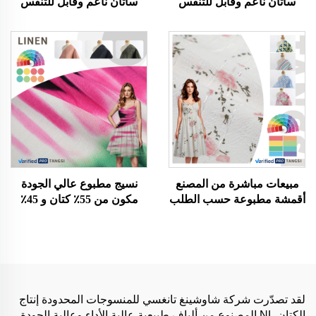
ساتان ناعم وقابل للتنفس
ساتان ناعم وقابل للتنفس
وصديق للبيئة وآمن على
وصديق للبيئة وآمن على
البشرة أقمشة ملابس للرجال
البشرة أقمشة ملابس للرجال
والنساء تستخدم في صنع
والنساء تستخدم في صنع
الملابس
الملابس
مبيعات مباشرة من المصنع
نسيج مطبوع عالي الجودة
أقمشة مطبوعة حسب الطلب
مكون من 55٪ كتان و 45٪
بطباعة رقمية 100٪ بوليستر
فيسكوز، نسيج قطني مطاطي
للملابس النسائية
عضوي لفساتين البنات -
مبيعات ساخنة
لقد تصدّرت شركة شاوشينغ تانغسي للمنسوجات المحدودة إنتاج
الكتان NL المصنوع من ألياف طبيعية عالية الأداء وعالية الجودة.