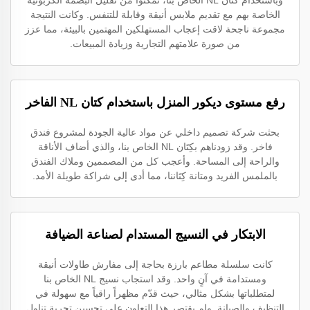
وباستخدام كتان NL الخاص بنا، تمكنوا من تقليل البصمة الكربونية
الخاصة بهم مع تقديم ملابس أنيقة وقابلة للتنفس. وكانت النتيجة
مجموعة ناجحة لاقت إعجاب المستهلكين المهتمين بالبيئة، مما عزز
من صورة علامتهم التجارية وزيادة المبيعات.
رفع مستوى ديكور المنزل باستخدام كتان NL الفاخر
بحثت شركة تصميم داخلي عن مواد عالية الجودة لمشروع فندق
فاخر. وقد زودناهم بكِتَان NL الخاص بنا، والذي أضاف الأناقة
والراحة إلى المساحة. وأعجب كل من المصممين وملاك الفندق
بالملمس الفريد ومتانة كِتَاننا، مما أدى إلى شراكة طويلة الأمد.
الابتكار في النسيج المستدام لصناعة الضيافة
كانت سلسلة مطاعم بارزة بحاجة إلى مفارش طاولات أنيقة
ومستدامة في آنٍ واحد. وقد استجاب نسيج NL الخاص بنا
لمتطلباتها بشكل مثالي، حيث قدّم مظهراً راقياً مع سهولة في
التنظيف والصيانة. ولم يقتصر هذا التعاون على تحسين تجربة تناول