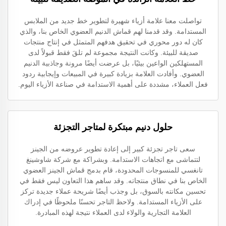
تواصلت معنا علامة أزياء شهيرة لتطوير خط جديد من الملابس
المستدامة. وقد قدمنا لهم قماش الدنيم العضوي الخاص بنا، والذي
كان له دور محوري في تحقيق هدفهم المتمثل في إنتاج منتجات
صديقة للبيئة. وكانت النتيجة مجموعة لم تلقَ فقط قبولاً لدى
المستهلكين الواعين بيئيًا، بل عرضت أيضًا مرونة وجاذبية الدنيم
العضوي. وأفادت العلامة بزيادة كبيرة في المبيعات وإيجابية ردود
فعل العملاء، مشددة على أهمية الاستدامة في صناعة الأزياء اليوم.
حلول دنيم مبتكرة لمتاجر التجزئة
سعى تاجر تجزئة كبير إلى إعادة تطوير عروضه من الجينز
لتتماشى مع اتجاهات الاستدامة. وبشراكة مع شركة شاوشينغ
تانغسي للمنسوجات المحدودة، قام بدمج قماش الجينز العضوي
الخاص بنا في نطاق منتجاته. وقد ساهم هذا التعاون ليس فقط في
تحسين مكانته بالسوق، بل وجذب أيضًا شريحة عملاء جديدة تركز
على الأزياء المستدامة. ولاحظ التاجر تحسنًا ملحوظًا في إدراك
العلامة التجارية والولاء لدى العملاء نتيجة لهذه المبادرة.