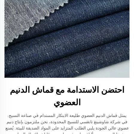
احتضن الاستدامة مع قماش الدنيم
العضوي
يمثل قماش الدنيم العضوي طليعة الابتكار المستدام في صناعة النسيج.
في شركة شاوشينغ تانغسي للنسيج المحدودة، نحن ملتزمون بإنتاج دنيم
عضوي عالي الجودة يلبي الطلب المتزايد على المواد الصديقة للبيئة. يُصنع