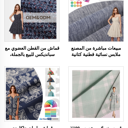
مبيعات مباشرة من المصنع
قماش من القطن العضوي مع
ملابس نسائية قطنية كتانية
سبانديكس للبيع بالجملة،
عضوية أقمشة مصبوغة
تصاميم مطبوعة حسب
بخيوط ألوان زاهية بلوزات
الطلب لملابس النساء
تيشيرت فساتين قماش
وقمصان البنات، قماش
مجدول مطاطي
مطاطي صيني عادي