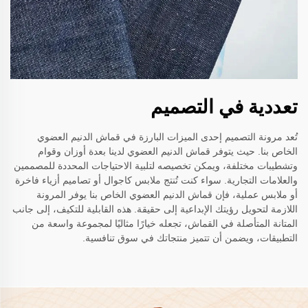
تعددية في التصميم
تُعد مرونة التصميم إحدى الميزات البارزة في قماش الدنيم العضوي
الخاص بنا. حيث يتوفر قماش الدنيم العضوي لدينا بعدة أوزان وقوام
وتشطيبات مختلفة، ويمكن تخصيصه لتلبية الاحتياجات المحددة للمصممين
والعلامات التجارية. سواء كنت تُنتج ملابس كاجوال أو تصاميم أزياء فاخرة
أو ملابس عملية، فإن قماش الدنيم العضوي الخاص بنا يوفر المرونة
اللازمة لتحويل رؤيتك الإبداعية إلى حقيقة. هذه القابلية للتكيف، إلى جانب
المتانة المتأصلة في القماش، تجعله خيارًا مثاليًا لمجموعة واسعة من
التطبيقات، ويضمن أن تتميز منتجاتك في سوق تنافسية.