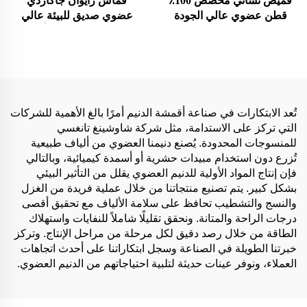
قميص نسائي مخصص 100٪
قماش رايوان جاكاردي
قطن عضوي عالي الجودة
عضوي صديق للبيئة عالي
ثقيل الوزن واسع مع طباعة
الجودة، منسوج من ألياف
وتطريز تصميم عادي فستان
الفيبرجلاس، مناسب لملابس
نسائي
البنات - للفساتين والقمصان
تُعد الابتكارات في صناعة أقمشة الدنيم أمرًا بالغ الأهمية للشركات
التي تركز على الاستدامة، مثل شركة شاوشينغ تانغسي
للمنسوجات المحدودة. يُصنع دنيمنا العضوي من ألياف طبيعية
تُزرع دون استخدام مبيدات حشرية أو أسمدة كيميائية، وبالتالي
فإن إنتاج المواد الأولية للدنيم العضوي يقلل من التأثير البيئي
بشكل كبير. يتم تصنيع منتجاتنا من خلال عملية فريدة من الغزل
والنسج والتشطيب تحافظ على سلامة الألياف مع تحقيق أقصى
درجات الراحة والمتانة. ونحقق تقليلًا شاملاً للنفايات واستهلاك
الطاقة من خلال رصد دقيق لكل مرحلة من مراحل الإنتاج. وتركز
خبرتنا الطويلة في الصناعة وسجل ابتكاراتنا على أحدث اتجاهات
العملاء، ونوفر عينات حديثة لتلبية احتياجاتهم من الدنيم العضوي.