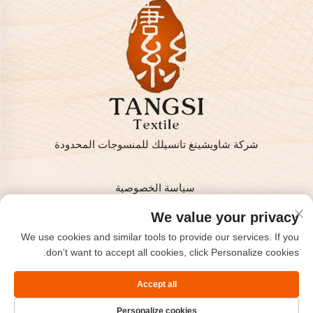
شركة شاويشينغ تانسيلك للمنسوجات المحدودة
سياسة الخصوصية
حقوق النشر © 2025 من قبل شركة شاويشينغ تانسيلك للمنسوجات
We value your privacy
المحدودة
We use cookies and similar tools to provide our services. If you
اتصل بنا
don't want to accept all cookies, click Personalize cookies.
Address: غرفة 801، الطابق 8، هايزهو إنترناشونال، كيتشياو،
Accept all
شاويشينغ، تشجيانغ، الصين.
Personalize cookies
رقم الهاتف:
+86-575-85563399