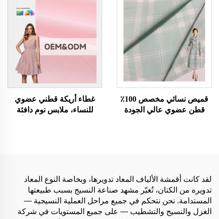
وقمصان البنات، قماش
للملابس
مطاطي صيني عادي
قميص نسائي مخصص 100٪
غطاء أريكة قطني عضوي
قطن عضوي عالي الجودة
للنساء، ملابس نوم دافئة
ثقيل الوزن واسع مع طباعة
لطيفة للدمى، فستان أو
وتطريز تصميم عادي فستان
قميص بنمط بسيط منسوج
نسائي
من القطن العضوي الصديق
للبيئة مع ميزة المطاطية
لقد كانت أقمشة الألياف المعاد تدويرها، وبخاصة النوع المعاد
تدويره من الكتان، تُغيّر مشهد صناعة النسيج بسبب طبيعتها
المستدامة. نحن نتحكم في جميع مراحل العملية النسيجية —
الغزل والنسيج والتشطيب — على جميع المستويات في شركة