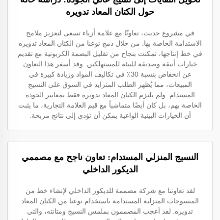
حول الكتان المعاد تدويره
في مشروع حديث، تعاونّا مع علامة أزياء تسعى لتعزيز ملامح
الاستدامة الخاصة بها. من خلال دمج نوعنا من الكتان المعاد تدويره
في خط إنتاجها، تمكنت بنجاح من تقليل البصمة الكربونية مع تقديم
خيارات أنيقة وصديقة للبيئة للمستهلكين. وقد أسفر هذا التعاون
عن انخفاض بنسبة 30٪ في تكاليف المواد وزيادة كبيرة في
المبيعات، مما يُظهر الطلب المتزايد في السوق على النسيج
المستدام. ولم يلتزم الكتان المعاد تدويره فقط بمعايير الجودة
الخاصة بهم، بل كان أيضًا متماشياً مع قيم العلامة التجارية، ما يثبت
أن الخيارات البيئية الواعية يمكن أن تؤدي إلى نتائج مربحة.
النسيج المنزلي المستدام: تعاون ناجح مع مصممي
الديكور الداخلي
لقد تعاوننا مع شركة مصممة للديكور الداخلي لإنشاء خط من
المنسوجات المنزلية المستدامة باستخدام نوعنا من الكتان المعاد
تدويره. لقد أعجب المصممون بملمس النسيج ومتانته، والتي