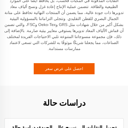
النفايات المدفونة في المكبات فحسب، بل يحافظ أيضًا على الموارد
الطبيعية والطاقة. تتضمن عملية الإنتاج إعادة غزل ونسج ألياف معاد
تدويرها ذات جودة عالية، مما يضمن أن المنتجات النهائية تحافظ على متانة
الجمال البصري للقطن التقليدي. وتتجلى التزاماتنا بالمسؤولية البيئية
بشكل أكبر من خلال شهادات مثل GRS وOeko-Tex وFSC، والتي تضمن
أن قماش الألياف المعاد تدويرها يستوفي معايير بيئية صارمة. بالإضافة إلى
ذلك، فإن مجموعة منسوجاتنا المتنوعة تلبي الاحتياجات الفريدة لمختلف
الصناعات، مما يجعلنا شريكًا موثوقًا به للشركات التي تسعى لاعتماد
ممارسات مستدامة.
احصل على عرض سعر
دراسات حالة
تحويل النفايات إلى نسيج عالي الجودة: دراسة حالة