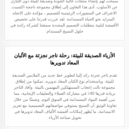
سمحت لهم بإنشاء منتجات عالية الجودة وصديقة للبيئة دون التنازل
عن الأسلوب. أدى هذا التعاون إلى إطلاق مجموعة ناجحة اكتسبت
الاعتراف في المنشورات الرئيسية للتصميم ، مؤكدة على الاتجاه
المتزايد نحو الحياة المستدامة. لقد عززت قدرتنا على تخصيص
الأقمشة لتلبية متطلبات التصميم المحددة سمعتنا كشركة رائدة في
حلول النسيج المستدام.
الأزياء الصديقة للبيئة: رحلة تاجر تجزئة مع الألبان
المعاد تدويرها
تقدم تاجر تجزئة رائد إلينا لتطوير خط جديد من الملابس الصديقة
للبيئة. وباستخدام نوع الكتان المعاد تدويره، تمكنوا من إطلاق
مجموعة نالت إعجاب المستهلكين المهتمين بالبيئة. وأفاد التاجر
بزيادة قدرها 40٪ في مشاركة العملاء والتعليقات الإيجابية، مما
يبرز أهمية المواد المستدامة في السوق اليوم. وضمنّا من خلال
تعاوننا الوثيق أن النسيج يستوفي مواصفاتهم التصميمية مع تعزيز
الاستدامة، ما يُظهر إمكانات أقمشة الألياف المعاد تدويرها في
تحويل صناعة الأزياء.