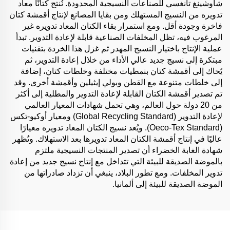
شاوشينغ تانغسي للصناعات النسيجية المحدودة. نُنتج كتانًا معاد
تدويره من النسيج المستهلك ومن بقايا المصانع لإنتاج أقمشة كتان
فاخرة وجودة أقل. ومع استمرار بقاء الكتان المعاد تدويره غير
المرغوب فيه، تظل المخلفات الصناعية قابلة لإعادة التدوير. تبدأ
عملية الإنتاج باختيار النسيج المهدر ثم غزل هذا الخردة بتقنيات
مبتكرة إلى نسيج جديد عالي الأداء من خلال إعادة التدوير، ثم
يُحاك إلى أقمشة كتان بنمطيات مختلفة وخلطات كتان، إضافة
إلى خلطات متنوعة مع القطن وبولي إيثيلين وأقمشة أخرى. وقد
تم تصدير أقمشة الكتان القابلة لإعادة التدوير والمطلية إلى أكثر
من 20 دولة حول العالم، وهي تحمل شهادات المعيار العالمي
لإعادة التدوير (Global Recycling Standard) ومعيار أوكيو-تكس
(Oeco-Tex Standard). ويُعد نسيج الكتان المعاد تدويره معيارًا
عاليًا في إنتاج أقمشة الكتان المعاد تدويرها بعد الاستهلاك. وتُظهر
شهادة الغابة الخضراء أن تصدير المنتجات النسيجية ملتزم
بالموضة الصديقة للبيئة التي تتداخل مع إنتاج نسيج جديد من إعادة
تدوير المخلفات. ومع تطور البلاد، ينبغي أن تزداد صادراتها من
الموضة الصديقة للبيئة إلى ألمانيا.