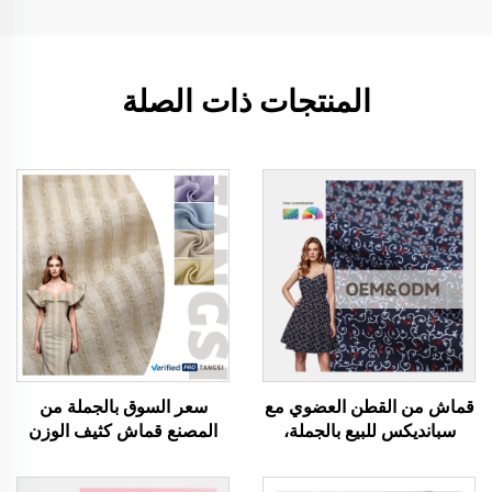
المنتجات ذات الصلة
قماش من القطن العضوي مع
سعر السوق بالجملة من
سبانديكس للبيع بالجملة،
المصنع قماش كثيف الوزن
تصاميم مطبوعة حسب
بتصميم نمط مخصص خالٍ من
الطلب لملابس النساء
الكتان ملون قبل الغزل