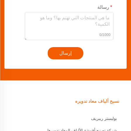
رسالة
0/1000
إرسال
نسيج ألياف معاد تدويره
بوليستر ريبريف
شركة تصنيع أقمشة الألياف المعاد تدويرها