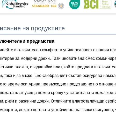
исание на продуктите
ключителни предимства
ивейте изключителен комфорт и универсалност с нашия пре
ектиран за модерни дрехи. Тази иновативна смес комбинира
тетични влакна, създавайки плат, който предлага изключите
и, така и за мъже. Еко-съобразният състав осигурява намал
ото време осигурява превъзходно представяне по отношени
 кожата плат усеща нежно срещу чувствителната кожа, което
ли, ризи и различни дрехи. Отличните влагоотвличащи свой
омфортни, докато неговата устойчивост на гънки осигурява, 