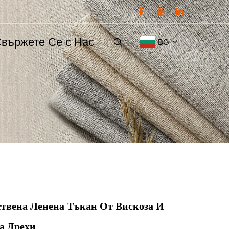
вържете Се с Нас
BG
твена Ленена Тъкан От Вискоза И
а Дрехи