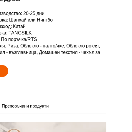
изводство: 20-25 дни
авка: Шанхай или Нингбо
изход: Китай
арка: TANGSILK
: По поръчка/RTS
ля, Риза, Облекло - палто/яке, Облекло рокля,
л - възглавница, Домашен текстил - чехъл за
Препоръчани продукти