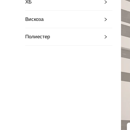
ХБ
Вискоза
Полиестер