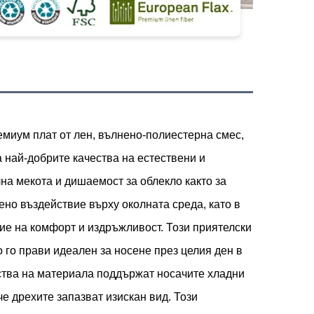
миум плат от лен, вълнено-полиестерна смес,
 най-добрите качества на естествени и
лна мекота и дишаемост за облекло както за
ено въздействие върху околната среда, като в
е на комфорт и издръжливост. Този приятелски
 го прави идеален за носене през целия ден в
ства на материала поддържат носачите хладни
че дрехите запазват изискан вид. Този