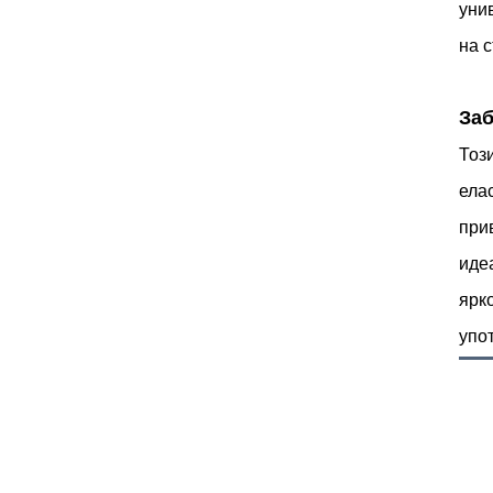
уни
на 
За
Тоз
ела
при
идеа
ярк
упо