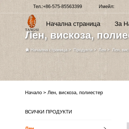
Тел.:
+86-575-85563399
Имейл:
Начална страница
За Н
Лен, вискоза, полие
Начална страница
>
Продукти
>
Лен
>
Лен, вис
Начало >
Лен, вискоза, полиестер
ВСИЧКИ ПРОДУКТИ
Лен