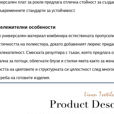
версален плат за рокли предлага отлична стойност за създа
съвременните стандарти за устойчивост.
бележителни особености
и универсален материал комбинира естествената пропусклив
стичността на полиестера, докато добавеният люрекс прида
влекателност. Смеската резултира с тъкан, която предлага 
лна за потоци, облегнати блузи и стилни якета както за жени
остта на цветовете и структурната си цялостност след мног
треба на готовите изделия.