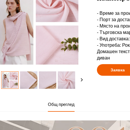
- Време за про
- Порт за дост
- Място на про
- Търговска м
- Вид доставка
- Употреба: Рок
Домашен тексти
диван
Заявка
Общ преглед