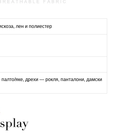
искоза, лен и полиестер
— палто/яке, дрехи — рокля, панталони, дамски