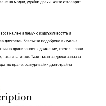
ване на модни, удобни дрехи, които отговарят
ост на лен и памук с издръжливостта и
ва дискретен блясък за подобрена визуална
отлична драпираност и движение, което я прави
, така и за мъже. Тази тъкан за дрехи запазва
ократно пране, осигурявайки дълготрайна