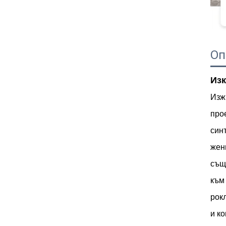
Оп
Из
Изж
про
син
жен
същ
към
рок
и к