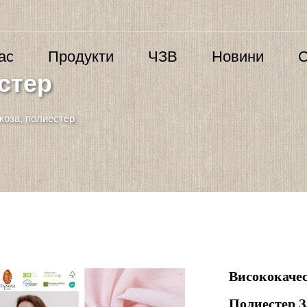
ас
Продукти
ЧЗВ
Новини
С
стер
коза, полиестер
Висококачес
Полиестер З