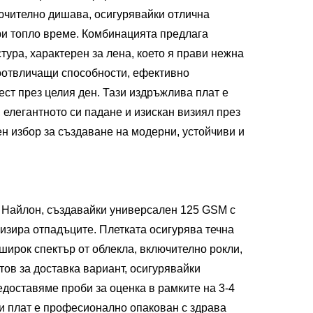
лючително дишава, осигурявайки отлична
при топло време. Комбинацията предлага
тура, характерен за лена, което я прави нежна
гоотвличащи способности, ефективно
ест през целия ден. Тази издръжлива плат е
 елегантното си падане и изискан визиял през
н избор за създаване на модерни, устойчиви и
% Найлон, създавайки универсален 125 GSM с
изира отпадъците. Плетката осигурява течна
 широк спектър от облекла, включително рокли,
отов за доставка вариант, осигурявайки
доставяме проби за оценка в рамките на 3-4
еки плат е професионално опакован с здрава