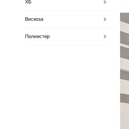
ХБ
Вискоза
Полиестер