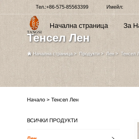
Тел.:
+86-575-85563399
Имейл:
Начална страница
За Н
Тенсел Лен
Начална страница
>
Продукти
>
Лен
>
Тенсел 
Начало >
Тенсел Лен
ВСИЧКИ ПРОДУКТИ
Лен