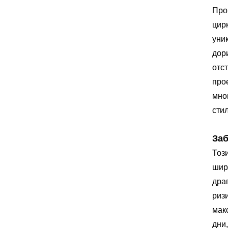
Про
цир
уни
дор
отс
про
мно
сти
За
Тоз
шир
дра
ризи
мак
дни