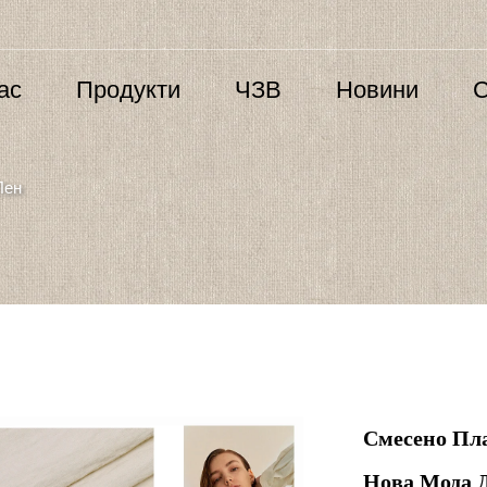
ас
Продукти
ЧЗВ
Новини
С
Лен
Смесено Пла
Нова Мода 