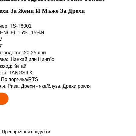
рехи За Жени И Мъже За Дрехи
мер: TS-T8001
%TENCEL 15%L 15%N
M
8"
изводство: 20-25 дни
авка: Шанхай или Нингбо
изход: Китай
арка: TANGSILK
: По поръчка/RTS
ля, Риза, Дрехи - яке/блуза, Дрехи рокля
Препоръчани продукти