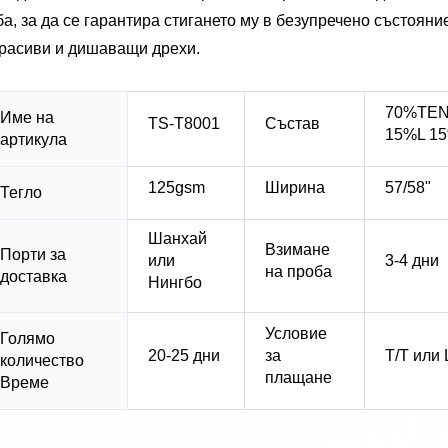
ба, за да се гарантира стигането му в безупречено състояни
красиви и дишаващи дрехи.
70%TE
Име на
TS-T8001
Състав
15%L 1
артикула
125gsm
Ширина
57/58"
Тегло
Шанхай
Взимане
Порти за
или
3-4 дни
на проба
доставка
Нингбо
Условие
Голямо
20-25 дни
за
T/T или 
количество
плащане
Време