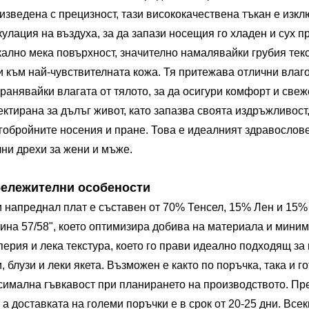
изведена с прецизност, тази висококачествена тъкан е изк
кулация на въздуха, за да запази носещия го хладен и сух 
кално мека повърхност, значително намалявайки грубия текс
и към най-чувствителната кожа. Тя притежава отлични вла
транявайки влагата от тялото, за да осигури комфорт и свеж
ектирана за дълъг живот, като запазва своята издръжливост,
гобройните носения и пране. Това е идеалният здравослове
лни дрехи за жени и мъже.
бележителни особености
и напреднал плат е съставен от 70% Тенсел, 15% Лен и 15
ина 57/58", което оптимизира добива на материала и миним
перия и лека текстура, което го прави идеално подходящ за
, блузи и леки якета. Възможен е както по поръчка, така и г
симална гъвкавост при планирането на производството. Пре
, а доставката на големи поръчки е в срок от 20-25 дни. Вс