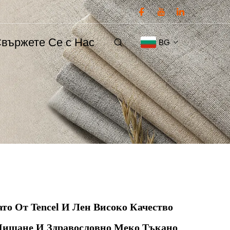
вържете Се с Нас
BG
то От Tencel И Лен Високо Качество
Дишане И Здравословно Меко Тъкано