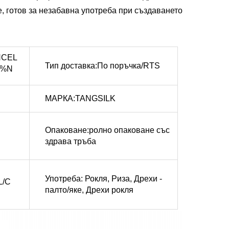
е, готов за незабавна употреба при създаването
NCEL
Тип доставка:По поръчка/RTS
5%N
МАРКА:TANGSILK
Опаковане:ролно опаковане със
здрава тръба
Употреба: Рокля, Риза, Дрехи -
L/C
палто/яке, Дрехи рокля