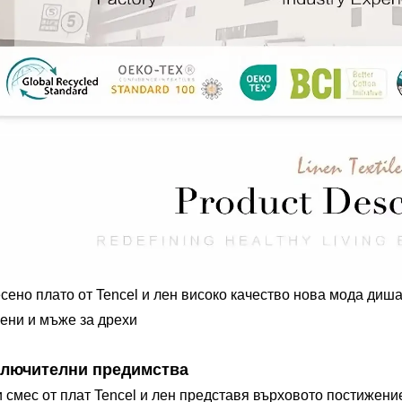
сено плато от Tencel и лен високо качество нова мода диша
жени и мъже за дрехи
ключителни предимства
и смес от плат Tencel и лен представя върховото постижени