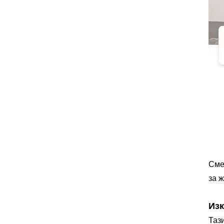
Сме
за 
Из
Таз