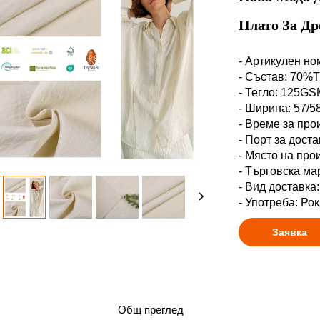
Плато За Д
- Артикулен но
- Състав: 70
- Тегло: 125GS
- Ширина: 57/5
- Време за про
- Порт за дост
- Място на про
- Търговска м
- Вид доставка
- Употреба: Рок
Заявка
Общ преглед