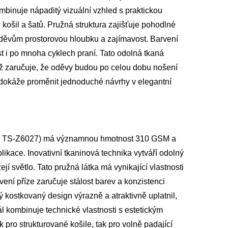
mbinuje nápaditý vizuální vzhled s praktickou
h košil a šatů. Pružná struktura zajišťuje pohodlné
děvům prostorovou hloubku a zajímavost. Barvení
ost i po mnoha cyklech praní. Tato odolná tkaná
ímž zaručuje, že oděvy budou po celou dobu nošení
ý dokáže proměnit jednoduché návrhy v elegantní
žka TS-Z6027) má významnou hmotnost 310 GSM a
plikace. Inovativní tkaninová technika vytváří odolný
í světlo. Tato pružná látka má vynikající vlastnosti
ení příze zaručuje stálost barev a konzistenci
 kostkovaný design výrazně a atraktivně uplatnil,
l kombinuje technické vlastnosti s estetickým
 pro strukturované košile, tak pro volně padající