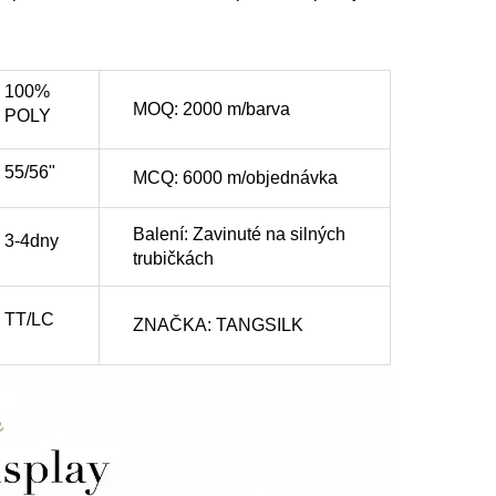
100%
MOQ: 2000 m/barva
POLY
55/56"
MCQ: 6000 m/objednávka
Balení: Zavinuté na silných
3-4dny
trubičkách
TT/LC
ZNAČKA: TANGSILK