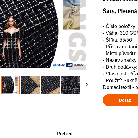
Šaty, Pleten
- Číslo položky
- Váha: 310 GS
- Šířka: 55/56"
- Přístav dod
- Místo původu:
- Název značk
- Druh dodávky
- Vlastnost: Pří
- Použití: Sukně
Domácí textil - 
Dotaz
Přehled