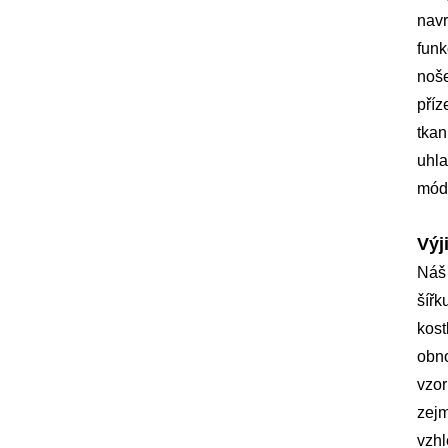
navr
funk
noše
příz
tkan
uhla
módn
Výj
Náš
šířk
kost
obno
vzor
zejm
vzhl