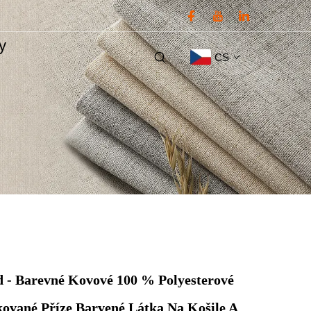
ty
CS
 - Barevné Kovové 100 % Polyesterové
ované Příze Barvené Látka Na Košile A