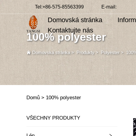
Tel:
+86-575-85563399
E-mail:
Domovská stránka
Infor
Kontaktujte nás
100% polyester
Domovská stránka
>
Produkty
>
Polyester
>
100%
Domů >
100% polyester
VŠECHNY PRODUKTY
Lén