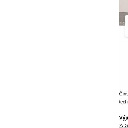
Číns
tech
Výj
Zaži