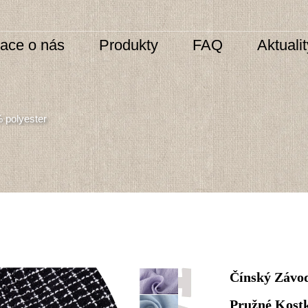
mace o nás
Produkty
FAQ
Aktuali
 polyester
Čínský Závod
Pružné Kostk