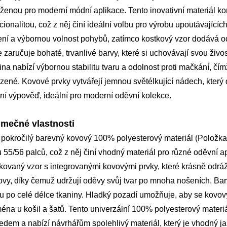
ženou pro moderní módní aplikace. Tento inovativní materiál ko
cionalitou, což z něj činí ideální volbu pro výrobu upoutávajícíc
ní a výbornou volnost pohybů, zatímco kostkový vzor dodává o
e zaručuje bohaté, trvanlivé barvy, které si uchovávají svou živ
ina nabízí výbornou stabilitu tvaru a odolnost proti mačkání, č
zené. Kovové prvky vytvářejí jemnou světélkující nádech, kter
í výpověď, ideální pro moderní oděvní kolekce.
imečné vlastnosti
 pokročilý barevný kovový 100% polyesterový materiál (Polo
u 55/56 palců, což z něj činí vhodný materiál pro různé oděvní a
kovaný vzor s integrovanými kovovými prvky, které krásně odrážej
vy, díky čemuž udržují oděvy svůj tvar po mnoha nošeních. Barv
u po celé délce tkaniny. Hladký pozadí umožňuje, aby se kovový
éna u košil a šatů. Tento univerzální 100% polyesterový materiá
edem a nabízí návrhářům spolehlivý materiál, který je vhodný jak