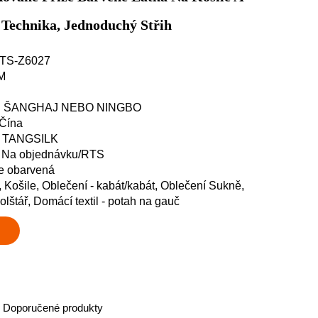
á Technika, Jednoduchý Střih
: TS-Z6027
M
ání: ŠANGHAJ NEBO NINGBO
 Čína
y: TANGSILK
: Na objednávku/RTS
ze obarvená
, Košile, Oblečení - kabát/kabát, Oblečení Sukně,
polštář, Domácí textil - potah na gauč
Doporučené produkty