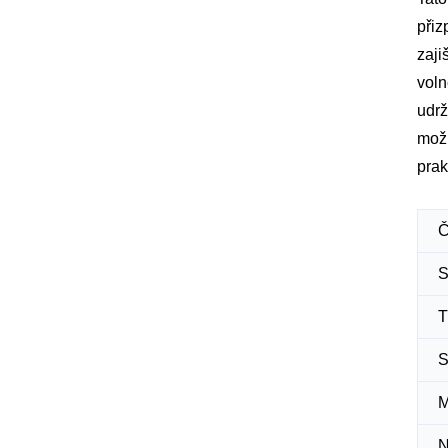
přiz
zaji
voln
udrž
možn
prak
Č
S
T
S
M
N