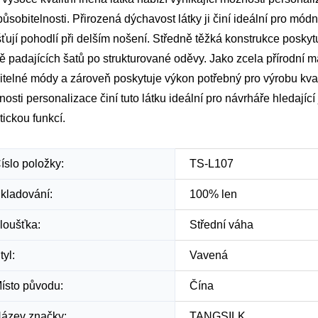
působitelnosti. Přirozená dýchavost látky ji činí ideální pro módní
šťují pohodlí při delším nošení. Středně těžká konstrukce poskyt
ě padajících šatů po strukturované oděvy. Jako zcela přírodní mat
itelné módy a zároveň poskytuje výkon potřebný pro výrobu kval
osti personalizace činí tuto látku ideální pro návrháře hledající 
tickou funkcí.
íslo položky:
TS-L107
kladování:
100% len
loušťka:
Střední váha
tyl:
Vavená
ísto původu:
Čína
ázev značky:
TANGSILK