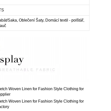
TS
abát/Saka, Oblečení Šaty, Domácí textil - polštář,
gauč