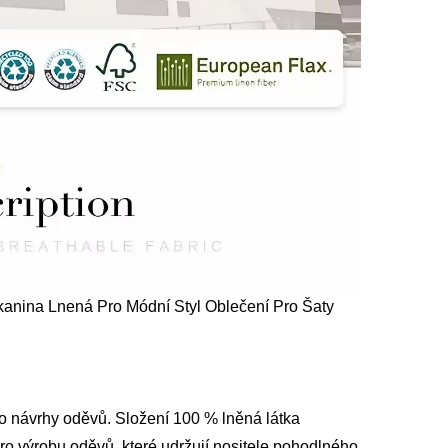
kanina Lnená Pro Módní Styl Oblečení Pro Šaty
ro návrhy oděvů. Složení 100 % lněná látka
ro výrobu oděvů, které udržují nositele pohodlného