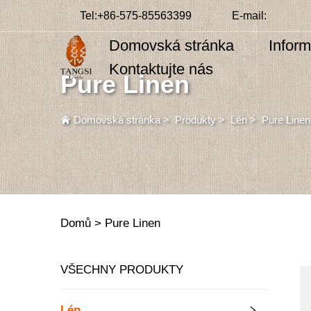
Tel:
+86-575-85563399
E-mail:
Domovská stránka
Infor
Kontaktujte nás
Pure Linen
Domovská stránka
>
Produkty
>
Lén
>
Pure Linen
Domů >
Pure Linen
VŠECHNY PRODUKTY
Lén