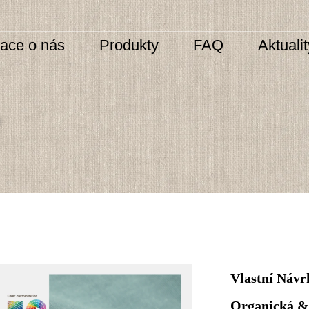
mace o nás
Produkty
FAQ
Aktuali
Vlastní Náv
Organická &