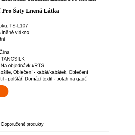
í Pro Šaty Lnená Látka
obku: TS-L107
% lněné vlákno
dní
 Čína
y: TANGSILK
: Na objednávku/RTS
 Košile, Oblečení - kabát/kabátek, Oblečení
il - polštář, Domácí textil - potah na gauč
Doporučené produkty