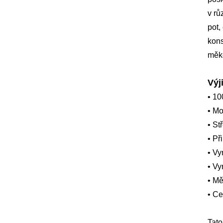
v rů
pot,
kons
měkč
Výj
• 10
• Mo
• St
• Př
• Vy
• Vy
• Mě
• Ce
Tato