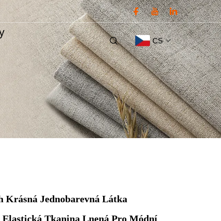
ty
CS
rh Krásná Jednobarevná Látka
 Elastická Tkanina Lnená Pro Módní