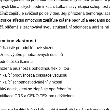
zných klimatických podmínkách. Látka má vynikající schopnost o
 čímž zajišťuje svěžest po celý den. Její přirozená termoregu
trukce střední hmotnosti zajišťuje krásné padnutí a elegantní p
í, přičemž si zachovává svou strukturální odolnost a udržitelné 
imečné vlastnosti
0 % čisté přírodní lénové složení
žnost výběru plnobarevných odstínů
ředně těžká tkanina
irozená pružnost s pohodlnou flexibilitou
nikající prodyšnost a cirkulace vzduchu
nikající schopnost odvádění vlhkosti
kký dotek, který se zlepšuje opotřebením
rtifikace GRS a OEKO-TEX pro udržitelnost
 vysoce kvalitní lněná látka nabízí vynikající možnosti person