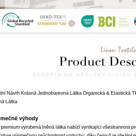
tní Návrh Krásná Jednobarevná Látka Organická & Elastická T
ná Látka
imečné výhody
 premium vyrobená lněná látka nabízí vynikající všestrannost p
ytuje výjimečnou průchodnost vzduchu, díky čemuž je ideální p