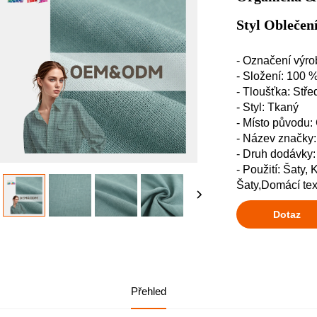
Styl Oblečen
- Označení výr
- Složení: 100 
- Tloušťka: Stře
- Styl: Tkaný
- Místo původu:
- Název značk
- Druh dodávky
- Použití: Šaty,
Šaty,Domácí text
Dotaz
Přehled