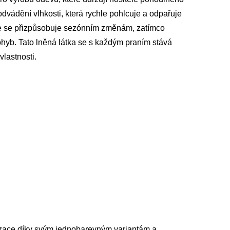
dvádění vlhkosti, která rychle pohlcuje a odpařuje
lace se přizpůsobuje sezónním změnám, zatímco
ohyb. Tato lněná látka se s každým praním stává
vlastnosti.
alizace díky svým jednobarevným variantám a