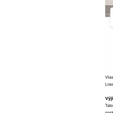
Vlas
Lne
Výj
Tato
posk