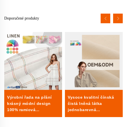
Doporučené produkty
Výrobní řada na přání
Vysoce kvalitní čínská
krásný módní design
čistá lněná látka
100% ramiová
jednobarevná
jacquardová příze
potiskovaná trvanlivá
vybarvená látka z plátna
pohodlná ekologická