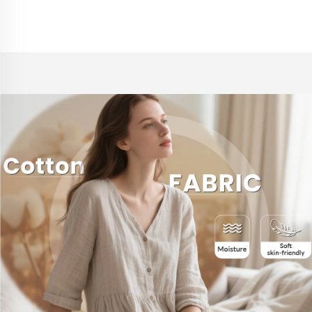
pro šaty pro chlapce
košile a šaty pro chlapce
velkoobchodní výroba
lněná látka
lněné látky