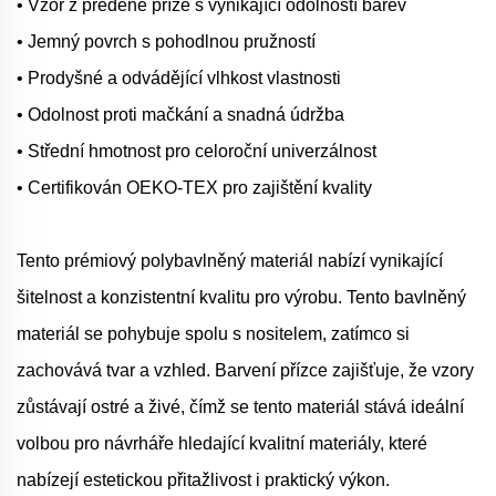
• Vzor z předené příze s vynikající odolností barev
• Jemný povrch s pohodlnou pružností
• Prodyšné a odvádějící vlhkost vlastnosti
• Odolnost proti mačkání a snadná údržba
• Střední hmotnost pro celoroční univerzálnost
• Certifikován OEKO-TEX pro zajištění kvality
Tento prémiový polybavlněný materiál nabízí vynikající
šitelnost a konzistentní kvalitu pro výrobu. Tento bavlněný
materiál se pohybuje spolu s nositelem, zatímco si
zachovává tvar a vzhled. Barvení přízce zajišťuje, že vzory
zůstávají ostré a živé, čímž se tento materiál stává ideální
volbou pro návrháře hledající kvalitní materiály, které
nabízejí estetickou přitažlivost i praktický výkon.