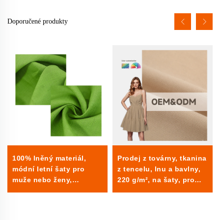
Doporučené produkty
Prodej z továrny, tkanina
100% lněný materiál,
z tencelu, lnu a bavlny,
módní letní šaty pro
220 g/m², na šaty, pro
muže nebo ženy,
akce, obdélníkový tvar
průsvitný textilní lněný
materiál pro domácí
použití pro chlapce nebo