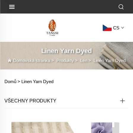
CS
Linen Yarn Dyed
Domovská stránka
>
Produkty
>
Lén
>
Linen Yarn Dyed
Domů >
Linen Yarn Dyed
VŠECHNY PRODUKTY