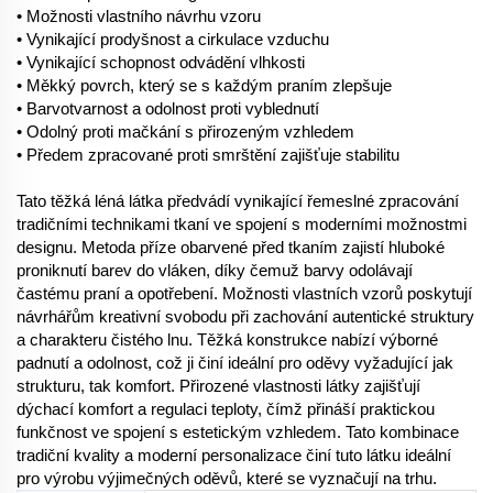
• Možnosti vlastního návrhu vzoru
• Vynikající prodyšnost a cirkulace vzduchu
• Vynikající schopnost odvádění vlhkosti
• Měkký povrch, který se s každým praním zlepšuje
• Barvotvarnost a odolnost proti vyblednutí
• Odolný proti mačkání s přirozeným vzhledem
• Předem zpracované proti smrštění zajišťuje stabilitu
Tato těžká léná látka předvádí vynikající řemeslné zpracování
tradičními technikami tkaní ve spojení s moderními možnostmi
designu. Metoda příze obarvené před tkaním zajistí hluboké
proniknutí barev do vláken, díky čemuž barvy odolávají
častému praní a opotřebení. Možnosti vlastních vzorů poskytují
návrhářům kreativní svobodu při zachování autentické struktury
a charakteru čistého lnu. Těžká konstrukce nabízí výborné
padnutí a odolnost, což ji činí ideální pro oděvy vyžadující jak
strukturu, tak komfort. Přirozené vlastnosti látky zajišťují
dýchací komfort a regulaci teploty, čímž přináší praktickou
funkčnost ve spojení s estetickým vzhledem. Tato kombinace
tradiční kvality a moderní personalizace činí tuto látku ideální
pro výrobu výjimečných oděvů, které se vyznačují na trhu.