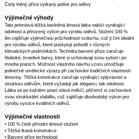
Čistý lněný příze vytkaný potisk pro oděvy
Výjimečné výhody
Tato prémiová těžká bavlněná lénová látka nabízí vynikající
odolnost a přirozený výkon pro výrobu oděvů. Složení 100 %
lén zajišťuje výjimečnou průchodnost vzduchu, což ji činí ideální
pro výrobu oděvů, které poskytují pohodlí v různých
klimatických podmínkách. Technika barvení příze zaručuje
hluboké, trvanlivé barvy, které si uchovávají svou sytost i po
mnoha praních. Možnost vlastního návrhu vzoru umožňuje
jedinečné umělecké výrazy při zachování tradičních vlastností
lénoviny. Těžká konstrukce zaručuje vynikající splývavost a
strukturu oděvům, které vyžadují jak eleganci, tak odolnost.
Látka se po každém praní stává měkčí, přičemž si zachovává
svou strukturální stabilitu, což zajišťuje dlouhodobý výkon pro
výrobu vysoce kvalitních oděvů.
Výjimečné vlastnosti
• 100 % čisté přírodní lénové složení
• Těžká tkaná konstrukce
• Barvení příze technologií