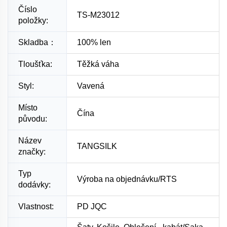
Číslo
TS-M23012
položky:
Skladba：
100% len
Tloušťka:
Těžká váha
Styl:
Vavená
Místo
Čína
původu:
Název
TANGSILK
značky:
Typ
Výroba na objednávku/RTS
dodávky:
Vlastnost:
PD JQC