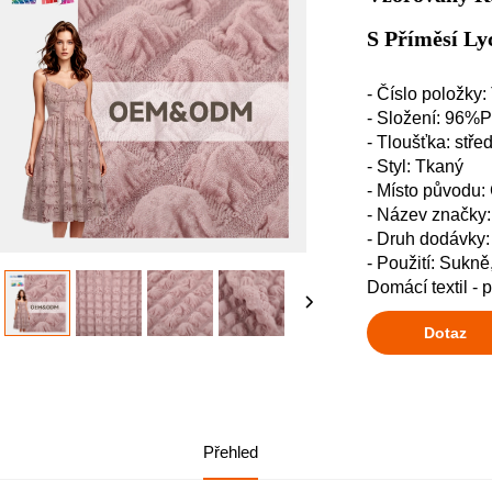
S Příměsí Ly
- Číslo položky
- Složení: 96
- Tloušťka: stře
- Styl: Tkaný
- Místo původu:
- Název značk
- Druh dodávky
- Použití: Sukně
Domácí textil - 
Dotaz
Přehled