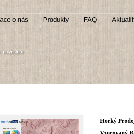
mace o nás
Produkty
FAQ
Aktuali
 polyesteru
Horký Prodej
Vzorovaný Re