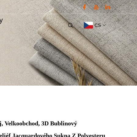
ty
CS
, Velkoobchod, 3D Bublinový
liéf Jacquardového Sukna Z Polyesteru