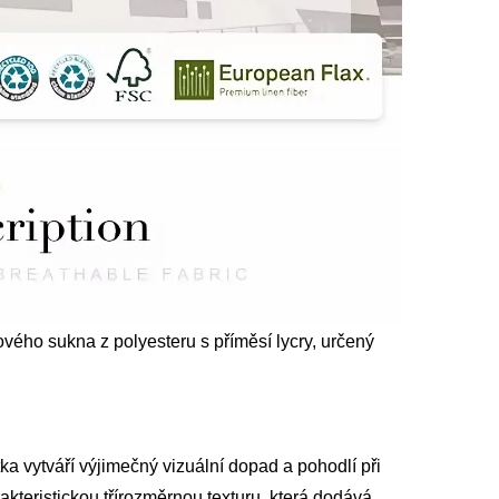
vého sukna z polyesteru s příměsí lycry, určený
a vytváří výjimečný vizuální dopad a pohodlí při
akteristickou třírozměrnou texturu, která dodává