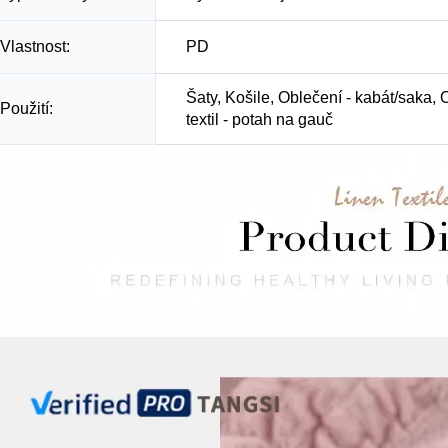
Vlastnost:
PD
Šaty, Košile, Oblečení - kabát/saka, O
Použití:
textil - potah na gauč