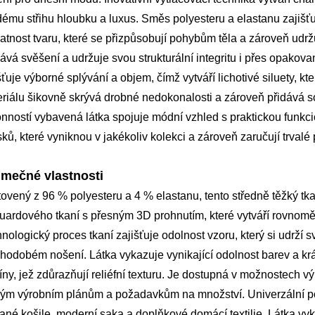
ému střihu hloubku a luxus. Směs polyesteru a elastanu zajišťuj
atnost tvaru, které se přizpůsobují pohybům těla a zároveň udržují
ává svěšení a udržuje svou strukturální integritu i přes opakova
šťuje výborné splývání a objem, čímž vytváří lichotivé siluety, k
riálu šikovně skrývá drobné nedokonalosti a zároveň přidává s
nností vybavená látka spojuje módní vzhled s praktickou funkcion
ků, které vyniknou v jakékoliv kolekci a zároveň zaručují trvalé 
imečné vlastnosti
ovený z 96 % polyesteru a 4 % elastanu, tento středně těžký tka
uardového tkaní s přesným 3D prohnutím, které vytváří rovnom
nologický proces tkaní zajišťuje odolnost vzoru, který si udrží 
hodobém nošení. Látka vykazuje vynikající odolnost barev a krás
íny, jež zdůrazňují reliéfní texturu. Je dostupná v možnostech 
ým výrobním plánům a požadavkům na množství. Univerzální pov
hané košile, moderní saka a doplňkové domácí textilie. Látka vykaz