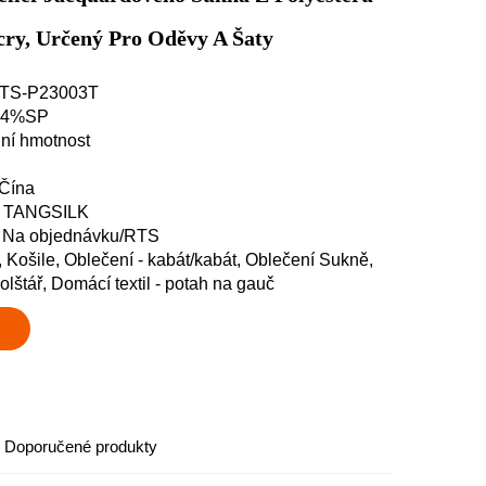
cry, Určený Pro Oděvy A Šaty
: TS-P23003T
%P4%SP
dní hmotnost
 Čína
y: TANGSILK
: Na objednávku/RTS
, Košile, Oblečení - kabát/kabát, Oblečení Sukně,
polštář, Domácí textil - potah na gauč
Doporučené produkty