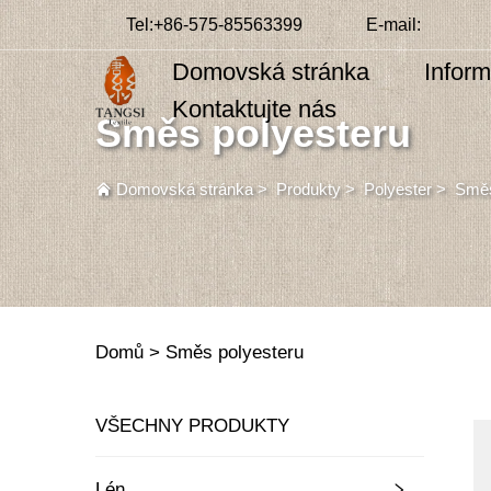
Tel:
+86-575-85563399
E-mail:
Domovská stránka
Infor
Kontaktujte nás
Směs polyesteru
Domovská stránka
>
Produkty
>
Polyester
>
Směs
Domů >
Směs polyesteru
VŠECHNY PRODUKTY
Lén