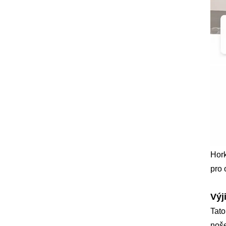
Hork
pro 
Výj
Tato
noše