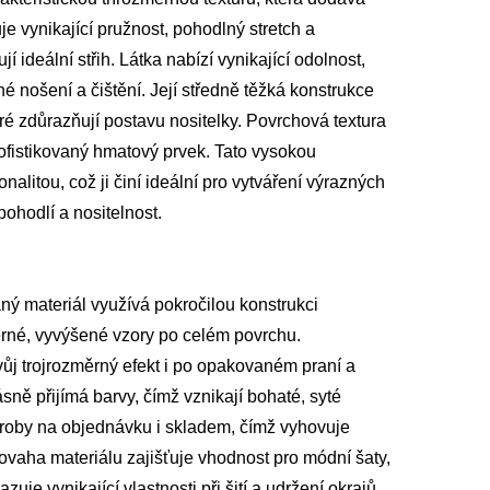
e vynikající pružnost, pohodlný stretch a
 ideální střih. Látka nabízí vynikající odolnost,
né nošení a čištění. Její středně těžká konstrukce
teré zdůrazňují postavu nositelky. Povrchová textura
ofistikovaný hmatový prvek. Tato vysokou
alitou, což ji činí ideální pro vytváření výrazných
pohodlí a nositelnost.
ný materiál využívá pokročilou konstrukci
ěrné, vyvýšené vzory po celém povrchu.
svůj trojrozměrný efekt i po opakovaném praní a
ně přijímá barvy, čímž vznikají bohaté, syté
výroby na objednávku i skladem, čímž vyhovuje
aha materiálu zajišťuje vhodnost pro módní šaty,
uje vynikající vlastnosti při šití a udržení okrajů,