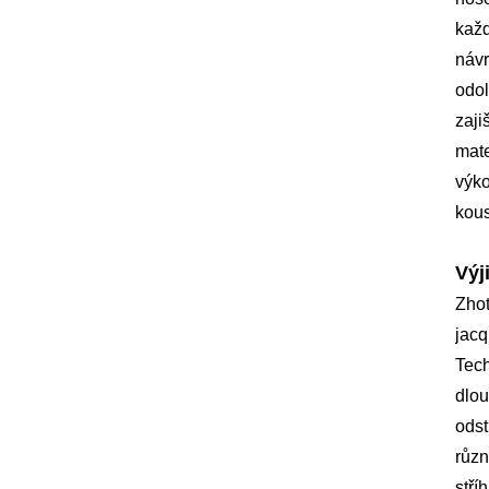
každ
návr
odol
zaji
mate
výko
kous
Výj
Zhot
jacq
Tech
dlou
odst
různ
stří