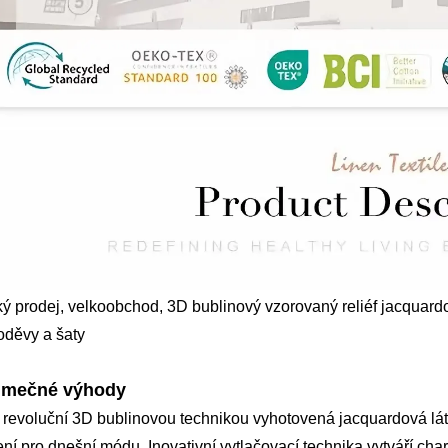
ý prodej, velkoobchod, 3D bublinový vzorovaný reliéf jacquardo
oděvy a šaty
imečné výhody
 revoluční 3D bublinovou technikou vyhotovená jacquardová látk
ní pro dnešní módu. Inovativní vytlačovací technika vytváří char