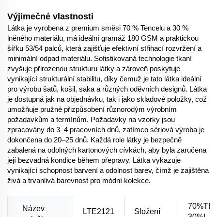
Výjimečné vlastnosti
Látka je vyrobena z premium směsi 70 % Tencelu a 30 %
lněného materiálu, má ideální gramáž 180 GSM a praktickou
šířku 53/54 palců, která zajišťuje efektivní střihací rozvržení a
minimální odpad materiálu. Sofistikovaná technologie tkaní
zvyšuje přirozenou strukturu látky a zároveň poskytuje
vynikající strukturální stabilitu, díky čemuž je tato látka ideální
pro výrobu šatů, košil, saka a různých oděvních designů. Látka
je dostupná jak na objednávku, tak i jako skladové položky, což
umožňuje pružné přizpůsobení různorodým výrobním
požadavkům a termínům. Požadavky na vzorky jsou
zpracovány do 3–4 pracovních dnů, zatímco sériová výroba je
dokončena do 20–25 dnů. Každá role látky je bezpečně
zabalená na odolných kartonových cívkách, aby byla zaručena
její bezvadná kondice během přepravy. Látka vykazuje
vynikající schopnost barvení a odolnost barev, čímž je zajištěna
živá a trvanlivá barevnost pro módní kolekce.
70%TE
Název
LTE2121
Složení
30%L