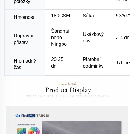
položky
180GSM
Šířka
53/54"
Hmotnost
Šanghaj
Ukázkový
Dopravní
nebo
3-4 dny
čas
přístav
Ningbo
20-25
Platební
Hromadný
T/T neb
dní
podmínky
čas