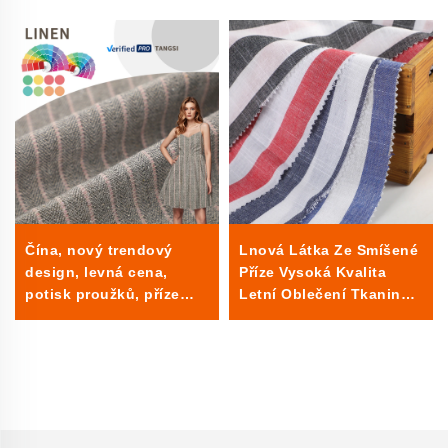
Čína, nový trendový
Lnová Látka Ze Smíšené
design, levná cena,
Příze Vysoká Kvalita
potisk proužků, příze
Letní Oblečení Tkanina
obarvená textilie 205
Lno Pro Ženy a Muže
GSM, bavlněný len pro
Látka Pro Oblečení
dívky, dámské oblečení,
šaty, košile