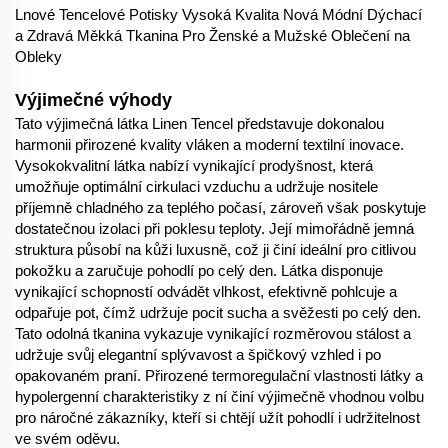
Lnové Tencelové Potisky Vysoká Kvalita Nová Módní Dýchací
a Zdravá Měkká Tkanina Pro Ženské a Mužské Oblečení na
Obleky
Výjimečné výhody
Tato výjimečná látka Linen Tencel představuje dokonalou
harmonii přirozené kvality vláken a moderní textilní inovace.
Vysokokvalitní látka nabízí vynikající prodyšnost, která
umožňuje optimální cirkulaci vzduchu a udržuje nositele
příjemně chladného za teplého počasí, zároveň však poskytuje
dostatečnou izolaci při poklesu teploty. Její mimořádně jemná
struktura působí na kůži luxusně, což ji činí ideální pro citlivou
pokožku a zaručuje pohodlí po celý den. Látka disponuje
vynikající schopností odvádět vlhkost, efektivně pohlcuje a
odpařuje pot, čímž udržuje pocit sucha a svěžesti po celý den.
Tato odolná tkanina vykazuje vynikající rozměrovou stálost a
udržuje svůj elegantní splývavost a špičkový vzhled i po
opakovaném praní. Přirozené termoregulační vlastnosti látky a
hypolergenní charakteristiky z ní činí výjimečně vhodnou volbu
pro náročné zákazníky, kteří si chtějí užít pohodlí i udržitelnost
ve svém oděvu.