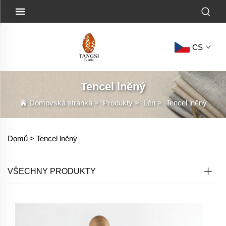
CS
Tencel lněný
Domovská stránka
>
Produkty
>
Lén
>
Tencel lněný
Domů >
Tencel lněný
VŠECHNY PRODUKTY