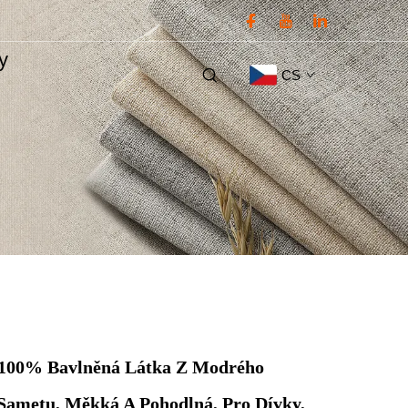
ty
CS
100% Bavlněná Látka Z Modrého
Sametu, Měkká A Pohodlná, Pro Dívky,