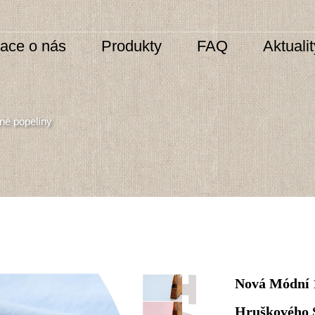
mace o nás
Produkty
FAQ
Aktuali
né popelíny
Nová Módní 
Hruškového 