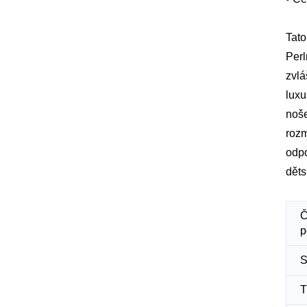
Tato
Perl
zvlá
luxu
noše
rozm
odpo
dět
Č
p
S
T