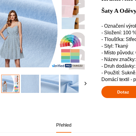
Šaty A Oděv
- Označení výr
- Složení: 100 
- Tloušťka: Stře
- Styl: Tkaný
- Místo původu:
- Název značk
- Druh dodávky
- Použití: Sukně
Domácí textil - 
Dotaz
Přehled