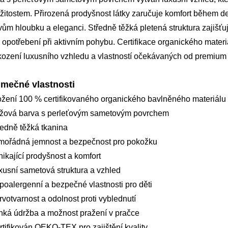
ežitostem. Přirozená prodyšnost látky zaručuje komfort během d
ům hloubku a eleganci. Středně těžká pletená struktura zajišťu
i opotřebení při aktivním pohybu. Certifikace organického mate
ození luxusního vzhledu a vlastností očekávaných od premium
imečné vlastnosti
ožení 100 % certifikovaného organického bavlněného materiálu
éžová barva s perleťovým sametovým povrchem
ředně těžká tkanina
mořádná jemnost a bezpečnost pro pokožku
nikající prodyšnost a komfort
xusní sametová struktura a vzhled
poalergenní a bezpečné vlastnosti pro děti
rvotvarnost a odolnost proti vyblednutí
hká údržba a možnost pražení v pračce
rtifikován OEKO-TEX pro zajištění kvality