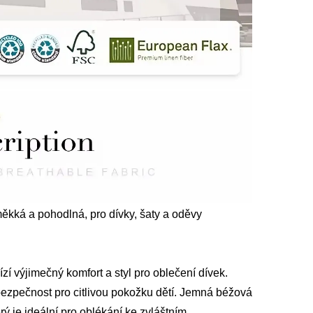
kká a pohodlná, pro dívky, šaty a oděvy
í výjimečný komfort a styl pro oblečení dívek.
ezpečnost pro citlivou pokožku dětí. Jemná béžová
ý je ideální pro oblékání ke zvláštním