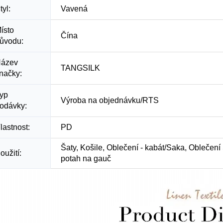
tyl:
Vavená
ísto
Čína
ůvodu:
ázev
TANGSILK
načky:
yp
Výroba na objednávku/RTS
odávky:
lastnost:
PD
Šaty, Košile, Oblečení - kabát/Saka, Oblečení Š
oužití:
potah na gauč