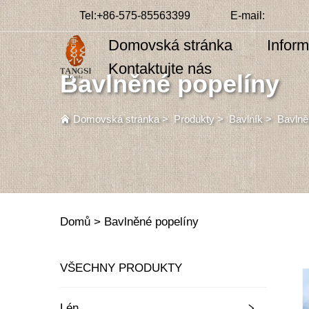
Tel:
+86-575-85563399
E-mail:
Domovská stránka
Infor
Kontaktujte nás
Bavlněné popelíny
Domovská stránka
>
Produkty
>
Bavlník
>
Bavlně
Domů >
Bavlněné popelíny
VŠECHNY PRODUKTY
Lén