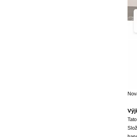
Nová
Výj
Tato
Slož
barv