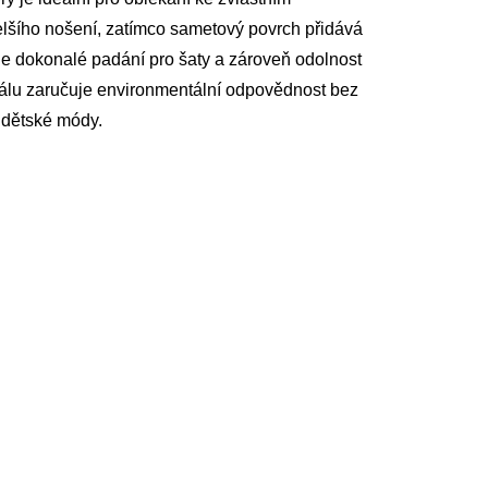
elšího nošení, zatímco sametový povrch přidává
je dokonalé padání pro šaty a zároveň odolnost
riálu zaručuje environmentální odpovědnost bez
 dětské módy.