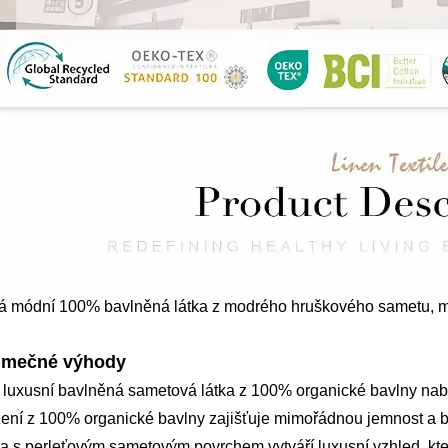
 módní 100% bavlněná látka z modrého hruškového sametu, mě
imečné výhody
 luxusní bavlněná sametová látka z 100% organické bavlny nabíz
ení z 100% organické bavlny zajišťuje mimořádnou jemnost a b
a s perleťovým sametovým povrchem vytváří luxusní vzhled, kter