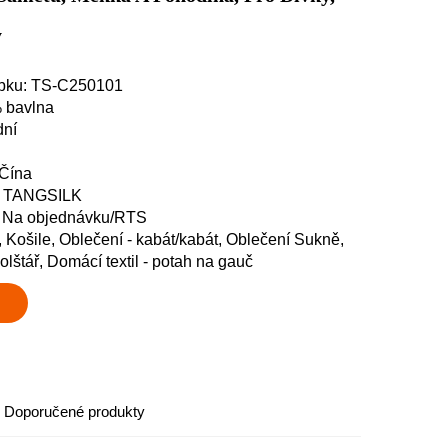
y
obku: TS-C250101
% bavlna
dní
 Čína
y: TANGSILK
: Na objednávku/RTS
, Košile, Oblečení - kabát/kabát, Oblečení Sukně,
polštář, Domácí textil - potah na gauč
Doporučené produkty