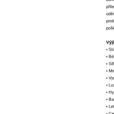
příl
oděv
prot
pošk
Výj
• Sl
• B
• St
• Mi
• Vy
• Lu
• Hy
• Ba
• Le
• Ce