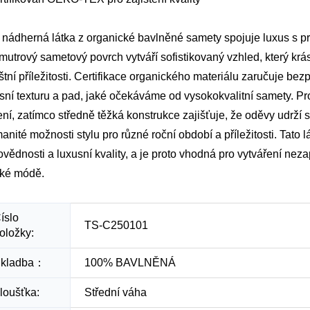
 nádherná látka z organické bavlněné samety spojuje luxus s pra
mutrový sametový povrch vytváří sofistikovaný vzhled, který krás
štní příležitosti. Certifikace organického materiálu zaručuje be
sní texturu a pad, jaké očekáváme od vysokokvalitní samety. Pr
ní, zatímco středně těžká konstrukce zajišťuje, že oděvy udrží s
anité možnosti stylu pro různé roční období a příležitosti. Tato
vědnosti a luxusní kvality, a je proto vhodná pro vytváření ne
ské módě.
íslo
TS-C250101
oložky:
kladba：
100% BAVLNĚNÁ
loušťka:
Střední váha