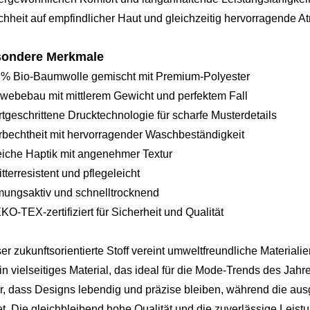
hheit auf empfindlicher Haut und gleichzeitig hervorragende At
ondere Merkmale
 % Bio-Baumwolle gemischt mit Premium-Polyester
webebau mit mittlerem Gewicht und perfektem Fall
rtgeschrittene Drucktechnologie für scharfe Musterdetails
rbechtheit mit hervorragender Waschbeständigkeit
iche Haptik mit angenehmer Textur
itterresistent und pflegeleicht
mungsaktiv und schnelltrocknend
KO-TEX-zertifiziert für Sicherheit und Qualität
er zukunftsorientierte Stoff vereint umweltfreundliche Materialien 
in vielseitiges Material, das ideal für die Mode-Trends des Jahr
r, dass Designs lebendig und präzise bleiben, während die a
et. Die gleichbleibend hohe Qualität und die zuverlässige Lei