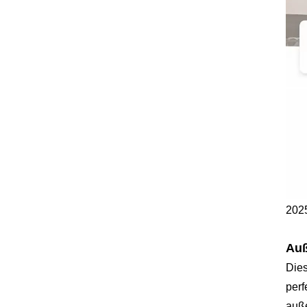
202
Auß
Dies
perf
auße