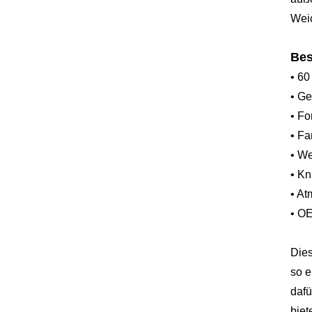
Weic
Bes
• 60
• Ge
• Fo
• Fa
• We
• Kn
• At
• OE
Dies
so e
dafü
biet