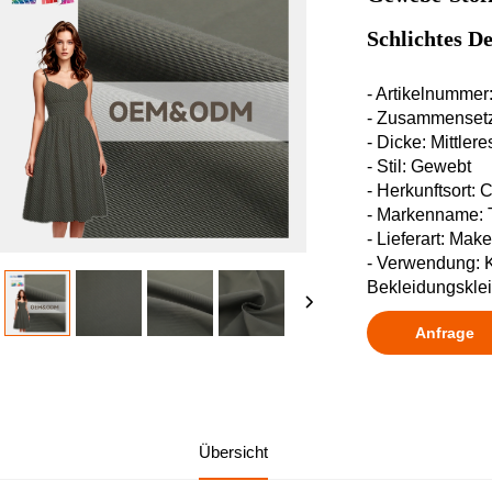
Schlichtes D
- Artikelnumme
- Zusammenset
- Dicke: Mittler
- Stil: Gewebt
- Herkunftsort: 
- Markenname:
- Lieferart: Mak
- Verwendung: K
Bekleidungskleid
Anfrage
Übersicht