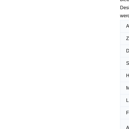
Desi
wer
A
Z
D
S
H
M
L
F
A