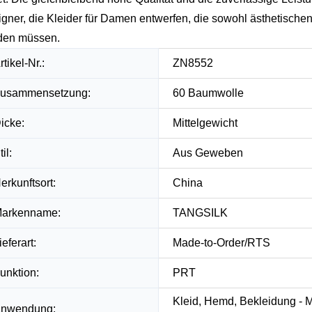
gner, die Kleider für Damen entwerfen, die sowohl ästhetische
den müssen.
rtikel-Nr.:
ZN8552
usammensetzung:
60 Baumwolle
icke:
Mittelgewicht
til:
Aus Geweben
erkunftsort:
China
arkenname:
TANGSILK
ieferart:
Made-to-Order/RTS
unktion:
PRT
Kleid, Hemd, Bekleidung - M
nwendung: