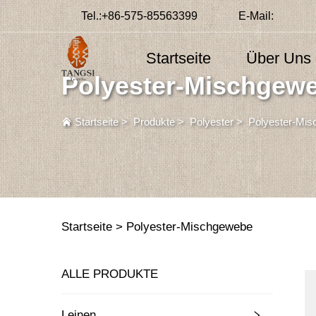
Tel.:
+86-575-85563399
E-Mail:
Startseite
Über Uns
Polyester-Mischgew
Startseite
>
Produkte
>
Polyester
>
Polyester-Mi
Startseite >
Polyester-Mischgewebe
ALLE PRODUKTE
Leinen