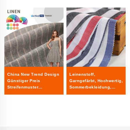
China New Trend Design
Leinenstoff,
Günstiger Preis
Garngefärbt, Hochwertig,
Streifenmuster
Sommerbekleidung,
Garngefärbter Stoff
Gewebter Leinenstoff für
205GSM Baumwolle
Damen und Herren,
Leinen für Mädchen
geeignet für Bekleidung
Damenbekleidung Kleid
Hemd