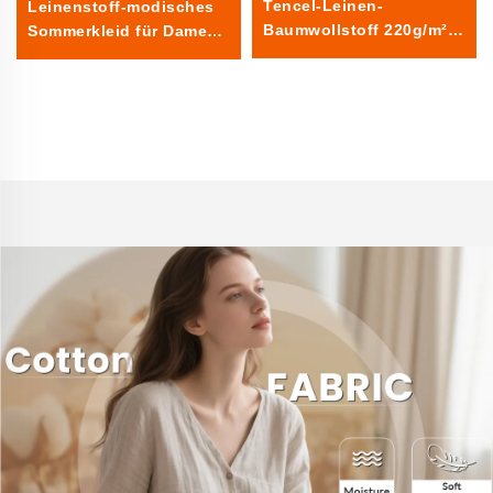
Tencel-Leinen-
Leinenstoff-modisches
Baumwollstoff 220g/m²
Sommerkleid für Damen
für Tücher für
oder Herren -
Veranstaltungen
durchsichtiges Gewebe
rechteckig
aus Leinen für den
Heimbedarf für Jungen
oder Mädchen
Leinenstoff