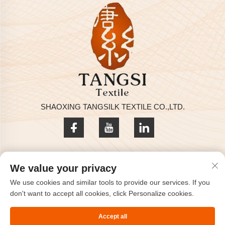
SHAOXING TANGSILK TEXTILE CO.,LTD.
Datenschutzrichtlinie
We value your privacy
Copyright © 2025 by SHAOXING TANGSILK TEXTILE CO.,LTD
We use cookies and similar tools to provide our services. If you
Kontaktieren Sie uns
don't want to accept all cookies, click Personalize cookies.
Address: Zimmer 801, 8. Stock, Haizhou International, Keqiao,
Accept all
Shaoxing, Zhejiang, China.