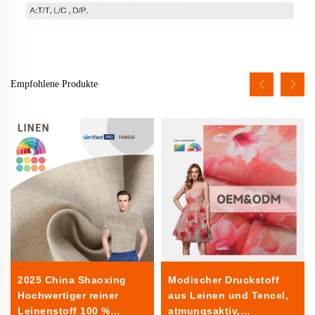
Empfohlene Produkte
2025 China Shaoxing
Modischer Druckstoff
Hochwertiger reiner
aus Leinen und Tencel,
Leinenstoff 100 %
atmungsaktiv,