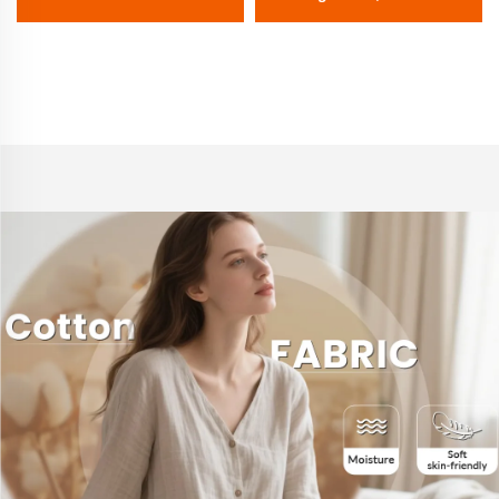
Leinen Sommer gewebt
umweltfreundlich,
einfarbig für Hemden
hautfreundlich,
Bekleidung
Damenbekleidung,
Kleiderstoff für
Bekleidung