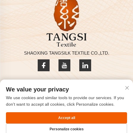
SHAOXING TANGSILK TEXTILE CO.,LTD.
Datenschutzrichtlinie
We value your privacy
Copyright © 2025 by SHAOXING TANGSILK TEXTILE CO.,LTD
We use cookies and similar tools to provide our services. If you
Kontaktieren Sie uns
don't want to accept all cookies, click Personalize cookies.
Address: Zimmer 801, 8. Stock, Haizhou International, Keqiao,
Accept all
Shaoxing, Zhejiang, China.
Personalize cookies
Tel.:
+86-575-85563399