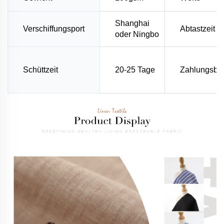
Shanghai
Verschiffungsport
Abtastzeit
oder Ningbo
Schüttzeit
20-25 Tage
Zahlungsbe