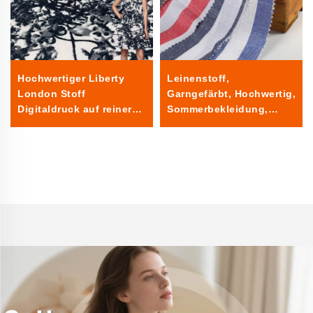
Hochwertiger Liberty
Leinenstoff,
London Stoff
Garngefärbt, Hochwertig,
Digitaldruck auf reiner
Sommerbekleidung,
Baumwolle Tana Lawn
Gewebter Leinenstoff für
Stoff für Bekleidung
Damen und Herren,
geeignet für Bekleidung