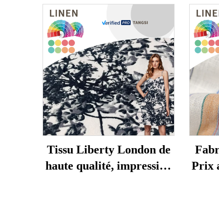
Tissu Liberty London de
Fabr
haute qualité, impression
Prix 
numérique sur tissu pur
p
coton Tana Lawn pour
vêt
vêtements
chemi