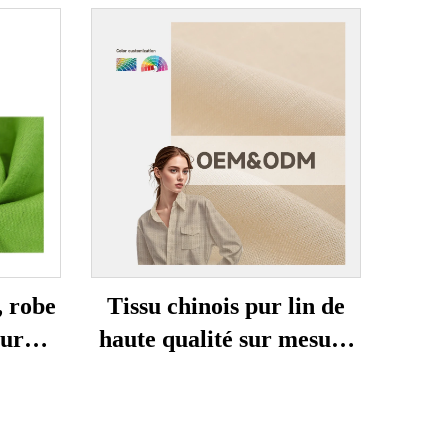
Tissu chinois pur lin de
, robe
haute qualité sur mesure
our
teinte unie tissé durable
tissu
confortable écologique
usage
chemises et robes pour
arçons