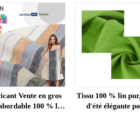
icant Vente en gros
Tissu 100 % lin pur
abordable 100 % lin
d'été élégante p
ur lin blanc pour
homme ou femme, 
ements Tissu tissé
léger en lin pour 
se robe tissu en lin
domestique, pour g