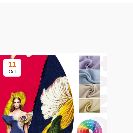
11
1
Oct
Oc