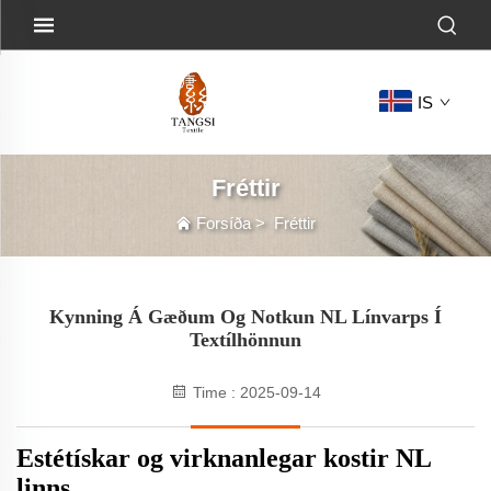
IS
Fréttir
Forsíða
>
Fréttir
Kynning Á Gæðum Og Notkun NL Línvarps Í
Textílhönnun
Time : 2025-09-14
Estétískar og virknanlegar kostir NL
linns