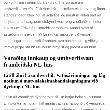
og kom fram í greiningu á skýrslu The Spruce um
umhverfisvæn efni. Fólk sem býr í heimilum elska hvernig línan
standast gegn bleikingu af sólarljósi og næstum aldrei þarf að
strýkja hana í dag, sem útskýrir hvers vegna söluhöfnin hefur
aukist um 22% á ári í innreidingarbúðum. Annað hvort af
ástæðum vinsældanna? Líni virkar mjög vel við ýmsar
innréttingartrendur með tímanum, svo hún heldur sig viðeigandi
jafnvel þegar stíllinn í livingum breytist og þróast á árunum.
Varaðleg innkaup og umhverfisvæn
framleiðsla NL-líns
Lítill áhrif á umhverfið: Vatnsávinningur og lág
notkun á matvælakeimabandalagningum við
dyrkingu NL-líns
Leitin að varanlegri dýrking fyrir NL-lín byrjar beint á völlunum.
Línnplönturnar nota mikið minna vatn samanborið við venjulega
bómull, og vaxa vel án þess að nota efnafrumefni sem margir