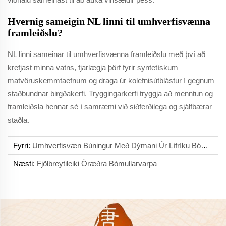
Hvernig sameigin NL linni til umhverfisvænna
framleiðslu?
NL linni sameinar til umhverfisvænna framleiðslu með því að
krefjast minna vatns, fjarlægja þörf fyrir syntetískum
matvöruskemmtaefnum og draga úr kolefnisútblástur í gegnum
staðbundnar birgðakerfi. Tryggingarkerfi tryggja að menntun og
framleiðsla hennar sé í samræmi við siðferðilega og sjálfbærar
staðla.
Fyrri:
Umhverfisvæn Búningur Með Dýmani Úr Lífríku Bómull
Næsti:
Fjölbreytileiki Öræðra Bómullarvarpa