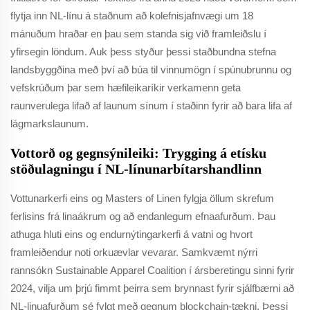
flytja inn NL-línu á staðnum að kolefnisjafnvægi um 18
mánuðum hraðar en þau sem standa sig við framleiðslu í
yfirsegin löndum. Auk þess styður þessi staðbundna stefna
landsbyggðina með því að búa til vinnumögn í spúnubrunnu og
vefskrúðum þar sem hæfileikaríkir verkamenn geta
raunverulega lifað af launum sínum í staðinn fyrir að bara lifa af
lágmarkslaunum.
Vottorð og gegnsýnileiki: Trygging á etísku
stöðulagningu í NL-línunarbítarshandlinn
Vottunarkerfi eins og Masters of Linen fylgja öllum skrefum
ferlisins frá linaákrum og að endanlegum efnaafurðum. Þau
athuga hluti eins og endurnýtingarkerfi á vatni og hvort
framleiðendur noti orkuævlar vevarar. Samkvæmt nýrri
rannsókn Sustainable Apparel Coalition í ársberetingu sinni fyrir
2024, vilja um þrjú fimmt þeirra sem brynnast fyrir sjálfbærni að
NL-linuafurðum sé fylgt með gegnum blockchain-tækni. Þessi