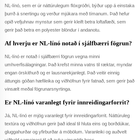
NL-línó, sem er úr náttúrulegum flóxgróðri, býður upp á einstaka
þurrð á snertingu og verður mjúkara með tímanum. Það hefur
opið vefjuhnav mynstur sem gerir kleift betra loftaflæði, sem
gerir það betra en polyester blöndur í andanotu.
Af hverju er NL-línó notað í sjálfbærri fögrun?
NL-línó er notað í sjálfbærri fögrun vegna minni
umhverfisálagningar. Það krefst minna vatns til ræktar, myndar
engan örskithurð og er lausnarekjanlegt. Það veitir einnig
áttungis góðan hæfileika og viðhöfnun fyrir fatnað, sem gerir það
vinsælt meðal fögrunarsnyrtinga.
Er NL-línó varanlegt fyrir innreidingarforrit?
Já, NL-línó er mjög varanlegt fyrir innreidingarforrit. Náttúruleg
textúra og viðhöfnun gerir það ideal til hluta eins og borðdúkar,
gluggahurðar og yfirburðar á möbölum. Varanleiki og auðvelt
viðhald sameinast til að auka vinsældir þess.