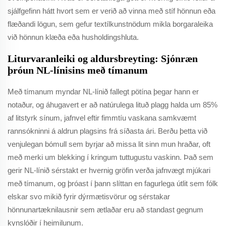
sjálfgefinn hátt hvort sem er verið að vinna með stíf hönnun eða
flæðandi lögun, sem gefur textílkunstnödum mikla borgaraleika
við hönnun klæða eða husholdingshluta.
Liturvaranleiki og aldursbreyting: Sjónræn
þróun NL-línisins með tímanum
Með tímanum myndar NL-línið fallegt pötína þegar hann er
notaður, og áhugavert er að natúrulega lituð plagg halda um 85%
af litstyrk sínum, jafnvel eftir fimmtíu vaskana samkvæmt
rannsókninni á aldrun plagsins frá síðasta ári. Berðu þetta við
venjulegan bómull sem byrjar að missa lit sinn mun hraðar, oft
með merki um blekking í kringum tuttugustu vaskinn. Það sem
gerir NL-línið sérstakt er hvernig gröfin verða jafnvægt mjúkari
með tímanum, og þróast í þann slíttan en fagurlega útlit sem fólk
elskar svo mikið fyrir dýrmætisvörur og sérstakar
hönnunartæknilausnir sem ætlaðar eru að standast gegnum
kynslóðir í heimilunum.