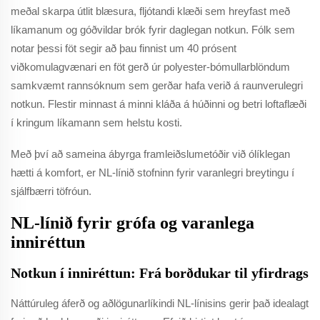
meðal skarpa útlit blæsura, fljótandi klæði sem hreyfast með
líkamanum og góðvildar brók fyrir daglegan notkun. Fólk sem
notar þessi föt segir að þau finnist um 40 prósent
viðkomulagvænari en föt gerð úr polyester-bómullarblöndum
samkvæmt rannsóknum sem gerðar hafa verið á raunverulegri
notkun. Flestir minnast á minni kláða á húðinni og betri loftaflæði
í kringum líkamann sem helstu kosti.
Með því að sameina ábyrga framleiðslumetóðir við ólíklegan
hætti á komfort, er NL-línið stofninn fyrir varanlegri breytingu í
sjálfbærri töfróun.
NL-línið fyrir grófa og varanlega
inniréttun
Notkun í inniréttun: Frá borðdukar til yfirdrags
Náttúruleg áferð og aðlögunarlíkindi NL-línisins gerir það idealagt