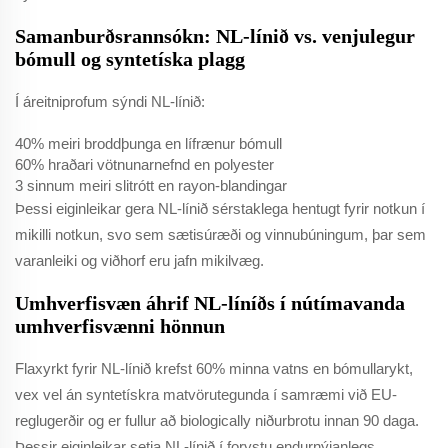
Samanburðsrannsókn: NL-línið vs. venjulegur
bómull og syntetíska plagg
Í áreitniprofum sýndi NL-línið:
40% meiri broddþunga en lífrænur bómull
60% hraðari vötnunarnefnd en polyester
3 sinnum meiri slitrótt en rayon-blandingar
Þessi eiginleikar gera NL-línið sérstaklega hentugt fyrir notkun í
mikilli notkun, svo sem sætisúræði og vinnubúningum, þar sem
varanleiki og viðhorf eru jafn mikilvæg.
Umhverfisvæn áhrif NL-líníðs í nútímavanda
umhverfisvænni hönnun
Flaxyrkt fyrir NL-línið krefst 60% minna vatns en bómullarykt,
vex vel án syntetískra matvörutegunda í samræmi við EU-
reglugerðir og er fullur að biologically niðurbrotu innan 90 daga.
Þessir eiginleikar setja NL-línið í forystu endurnýjanlegs