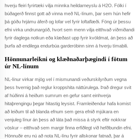
hverju fleiri fyrirtæki vilja minnka heildarneyslu á H2O. Fólki í
búðagerð finnst gott að vinna með NL-línum, þar sem hún hefir
þá góðu hrjámu áferð og lofar vel fyrir loftaflæði. Föng úr þessu
efni virka undrunargóð, hvort sem menn vilja eitthvað viðmiðandi
fyrir daglega notkun eða klæðast upp fyrir kvöldmat, án þess að
þurfa að endilega endurbúa garderóbinn sinn á hverju tímabili.
Hönnunarleikni og klæðnaðarþægindi í fötum
úr NL-línum
NL-línur virkar mjög vel í mismunandi veðurskilyrðum vegna
þess hvernig það reglur kroppshita náttúrulega. Það dregur svit
af húðinni á heiðum sumrum en gefur samt einhverja
hitaþrengingu þegar hitastig leysist. Framleiðendur hafa komist
að leiðum til að blanda efnum sem gera efnið mjúkara en
venjuleg línur án þess að láta það missa á styrk eftir nokkrar
vöskur – eitthvað sem margir finna erfiðlegt við hefðbundin efni.
Hönnuðir eru nú að nota NL-línu fyrir allskonar fatnað, þar á