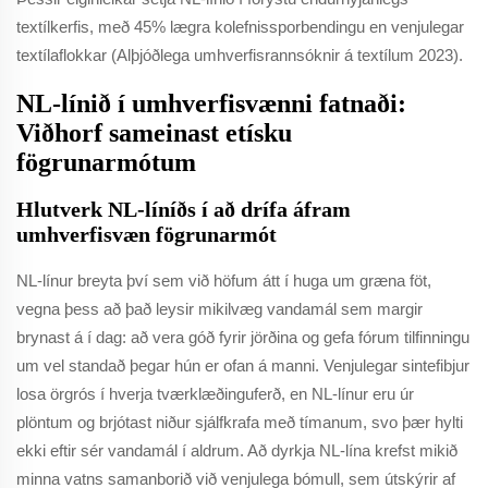
textílkerfis, með 45% lægra kolefnissporbendingu en venjulegar
textílaflokkar (Alþjóðlega umhverfisrannsóknir á textílum 2023).
NL-línið í umhverfisvænni fatnaði:
Viðhorf sameinast etísku
fögrunarmótum
Hlutverk NL-líníðs í að drífa áfram
umhverfisvæn fögrunarmót
NL-línur breyta því sem við höfum átt í huga um græna föt,
vegna þess að það leysir mikilvæg vandamál sem margir
brynast á í dag: að vera góð fyrir jörðina og gefa fórum tilfinningu
um vel standað þegar hún er ofan á manni. Venjulegar sintefibjur
losa örgrós í hverja tværklæðinguferð, en NL-línur eru úr
plöntum og brjótast niður sjálfkrafa með tímanum, svo þær hylti
ekki eftir sér vandamál í aldrum. Að dyrkja NL-lína krefst mikið
minna vatns samanborið við venjulega bómull, sem útskýrir af