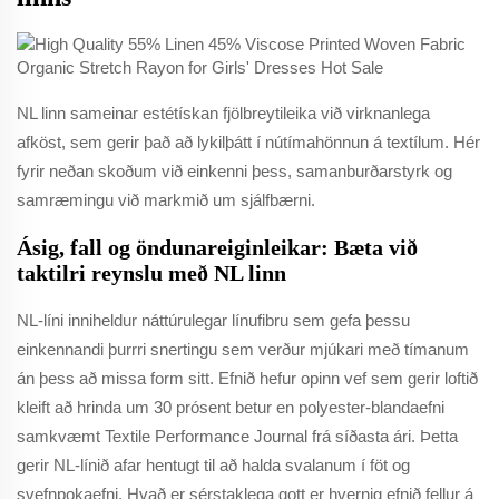
NL linn sameinar estétískan fjölbreytileika við virknanlega
afköst, sem gerir það að lykilþátt í nútímahönnun á textílum. Hér
fyrir neðan skoðum við einkenni þess, samanburðarstyrk og
samræmingu við markmið um sjálfbærni.
Ásig, fall og öndunareiginleikar: Bæta við
taktilri reynslu með NL linn
NL-líni inniheldur náttúrulegar línufibru sem gefa þessu
einkennandi þurrri snertingu sem verður mjúkari með tímanum
án þess að missa form sitt. Efnið hefur opinn vef sem gerir loftið
kleift að hrinda um 30 prósent betur en polyester-blandaefni
samkvæmt Textile Performance Journal frá síðasta ári. Þetta
gerir NL-línið afar hentugt til að halda svalanum í föt og
svefnpokaefni. Hvað er sérstaklega gott er hvernig efnið fellur á