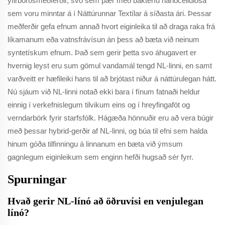
yfirborðsmeðferðir, svo sem þær með bakteríu nanócellulosa
sem voru minntar á í Náttúrunnar Textílar á síðasta ári. Þessar
meðferðir gefa efnum annað hvort eiginleika til að draga raka frá
líkamanum eða vatnsfrávísun án þess að bæta við neinum
syntetískum efnum. Það sem gerir þetta svo áhugavert er
hvernig leyst eru sum gömul vandamál tengd NL-linni, en samt
varðveitt er hæfileiki hans til að brjótast niður á náttúrulegan hátt.
Nú sjáum við NL-linni notað ekki bara í fínum fatnaði heldur
einnig í verkefnislegum tilvikum eins og í hreyfingaföt og
verndarbörk fyrir starfsfólk. Hágæða hönnuðir eru að vera búgir
með þessar hybrid-gerðir af NL-linni, og búa til efni sem halda
hinum góða tilfinningu á linnanum en bæta við ýmsum
gagnlegum eiginleikum sem enginn hefði hugsað sér fyrr.
Spurningar
Hvað gerir NL-línó að öðruvísi en venjulegan
línó?