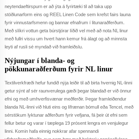
neytendaeftirspurn er að ýta á fyrirtæki til að taka upp
stöðlunarform eins og REEL Linen Code sem krefst fairs launa
fyrir vinnustarfsmenn og bannar efnafrum í litunaraðferðum.
Með slíkri vottun geta búrstjórar líðið vel með að nota NL linur
með fullri vissu um hvert hann kemur frá álagt og að minnsta
leyti af rusli sé myndað við framleiðslu.
Nýjungar í blanda- og
pökkunaraðferðum fyrir NL linur
Textilverkfræði hefur fundið nýja leiðir til að birta hvernig NL-linni
getur sýnt af sér raunverulega gæði þegar blandað er við önnur
efni og með umhverfisvænar meðferðir. Þegar framleiðendur
blanda NL-linni við hluti eins og lífrænan bómull eða Tencel, með
sérstökum lyktunar aðferðum fyrir vefjana, fá þeir út efni sem
fellur betur og varar í tæplega 19 prósent lengra en venjulegur
linni. Komin hafa einnig nokkrar afar spennandi