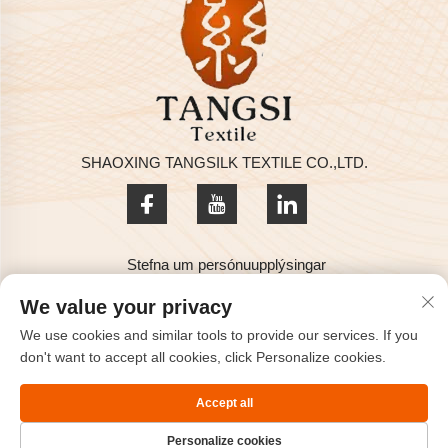
SHAOXING TANGSILK TEXTILE CO.,LTD.
Stefna um persónuupplýsingar
Höfundarréttur © 2025 hjá SHAOXING TANGSILK TEXTILE
We value your privacy
CO.,LTD
We use cookies and similar tools to provide our services. If you
Hafðu samband
don't want to accept all cookies, click Personalize cookies.
Address: Rm801, 8H, Haizhou alþjóða, Keqiao, Shaoxing,
Accept all
Zhejiang, Kína.
Personalize cookies
Sími:
+86-575-85563399