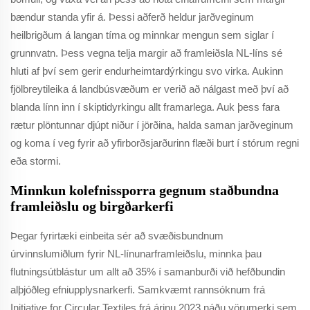
bændur standa yfir á. Þessi aðferð heldur jarðveginum
heilbrigðum á langan tíma og minnkar mengun sem siglar í
grunnvatn. Þess vegna telja margir að framleiðsla NL-líns sé
hluti af því sem gerir endurheimtardýrkingu svo virka. Aukinn
fjölbreytileika á landbúsvæðum er verið að nálgast með því að
blanda línn inn í skiptidyrkingu allt framarlega. Auk þess fara
rætur plöntunnar djúpt niður í jörðina, halda saman jarðveginum
og koma í veg fyrir að yfirborðsjarðurinn flæði burt í stórum regni
eða stormi.
Minnkun kolefnissporra gegnum staðbundna
framleiðslu og birgðarkerfi
Þegar fyrirtæki einbeita sér að svæðisbundnum
úrvinnslumiðlum fyrir NL-línunarframleiðslu, minnka þau
flutningsútblástur um allt að 35% í samanburði við hefðbundin
alþjóðleg efniupplysnarkerfi. Samkvæmt rannsóknum frá
Initiative for Circular Textiles frá árinu 2023 náðu vörumerki sem