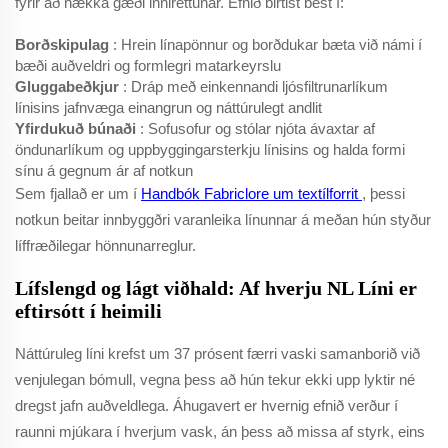
fyrir að hækka gæði inniréttunar. Efnið birtist best í:
Borðskipulag
: Hrein línapönnur og borðdukar bæta við námi í
bæði auðveldri og formlegri matarkeyrslu
Gluggabeðkjur
: Dráp með einkennandi ljósfiltrunarlíkum
línisins jafnvæga einangrun og náttúrulegt andlit
Yfirdukuð búnaði
: Sofusofur og stólar njóta ávaxtar af
öndunarlíkum og uppbyggingarsterkju línisins og halda formi
sínu á gegnum ár af notkun
Sem fjallað er um í
Handbók Fabriclore um textílforrit
, þessi
notkun beitar innbyggðri varanleika línunnar á meðan hún styður
líffræðilegar hönnunarreglur.
Lífslengd og lágt viðhald: Af hverju NL Líni er
eftirsótt í heimili
Náttúruleg líni krefst um 37 prósent færri vaski samanborið við
venjulegan bómull, vegna þess að hún tekur ekki upp lyktir né
dregst jafn auðveldlega. Áhugavert er hvernig efnið verður í
raunni mjúkara í hverjum vask, án þess að missa af styrk, eins