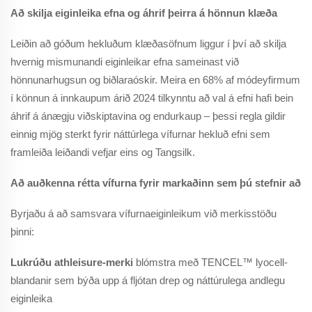
Að skilja eiginleika efna og áhrif þeirra á hönnun klæða
Leiðin að góðum hekluðum klæðasöfnum liggur í því að skilja
hvernig mismunandi eiginleikar efna sameinast við
hönnunarhugsun og biðlaraóskir. Meira en 68% af módeyfirmum
í könnun á innkaupum árið 2024 tilkynntu að val á efni hafi bein
áhrif á ánægju viðskiptavina og endurkaup – þessi regla gildir
einnig mjög sterkt fyrir náttúrlega vífurnar hekluð efni sem
framleiða leiðandi vefjar eins og Tangsilk.
Að auðkenna rétta vífurna fyrir markaðinn sem þú stefnir að
Byrjaðu á að samsvara vífurnaeiginleikum við merkisstöðu
þinni:
Lukrúðu athleisure-merki
blómstra með TENCEL™ lyocell-
blandanir sem býða upp á fljótan drep og náttúrulega andlegu
eiginleika