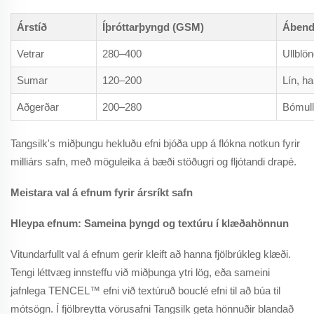
Árstíð
Íþróttarþyngd (GSM)
Ábend
Vetrar
280–400
Ullblö
Sumar
120–200
Lín, h
Aðgerðar
200–280
Bómull
Tangsilk's miðþungu hekluðu efni bjóða upp á flókna notkun fyrir
milliárs safn, með möguleika á bæði stöðugri og fljótandi drapé.
Meistara val á efnum fyrir ársríkt safn
Hleypa efnum: Sameina þyngd og textúru í klæðahönnun
Vitundarfullt val á efnum gerir kleift að hanna fjölbrúkleg klæði.
Tengi léttvæg innsteffu við miðþunga ytri lög, eða sameini
jafnlega TENCEL™ efni við textúruð bouclé efni til að búa til
mótsögn. Í fjölbreytta vörusafni Tangsilk geta hönnuðir blandað