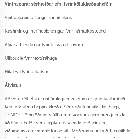
Vintralegra: sérhæfðar efni fyrir köluklæðnahefðir
Vintruþjónusta Tangsilk inniheldur:
Kashmir-og merínoblendingar fyrir hámarkssætind
Alpaka-blendingar fyrir léttvæg hitavarn
Ullbouclé fyrir textúráhuga
Hitaleyfi fyrir aukaísun
Ályktun
Að velja rétt efni úr náttúrulegum vöxvum er grundvallaratriði
fyrir tæknilega heppni klæða. Sérfræði Tangsilk í lin, hanp,
TENCEL™ og öðrum sjálfbærum vöxvum gerir merkjum kleift
að búa til hefðir sem uppfylla neytendaíforðanir um
viðamótaskap, varanleika og stíl. Með samstarfi við Tangsilk fá