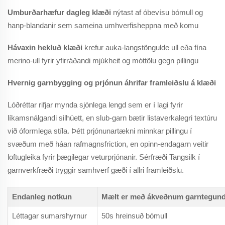
Umburðarhæfur dagleg klæði
nýtast af óbevísu bómull og
hanp-blandanir sem sameina umhverfisheppna með komu
Hávaxin hekluð klæði
krefur auka-langstöngulde ull eða fína
merino-ull fyrir yfirráðandi mjúkheit og móttölu gegn pillingu
Hvernig garnbygging og prjónun áhrifar framleiðslu á klæði
Lóðréttar rifjar mynda sjónlega lengd sem er í lagi fyrir
líkamsnálgandi silhúett, en slub-garn bætir listaverkalegri textúru
við óformlega stíla. Þétt prjónunartækni minnkar pillingu í
svæðum með háan rafmagnsfriction, en opinn-endagarn veitir
loftugleika fyrir þægilegar veturprjónanir. Sérfræði Tangsilk í
garnverkfræði tryggir samhverf gæði í allri framleiðslu.
Endanleg notkun
Mælt er með ákveðnum garntegun
Léttagar sumarshyrnur
50s hreinsuð bómull