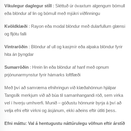
Vikulegur daglegur stíll
: Sléttuð úr óvaxtum algengum bómull
eða blöndur af lin og bómull með mjúkri viðfinningu
Kvöldklæði
: Rayon eða modal blöndur með dularfullum glænsi
og fljótu falli
Vintraröðin
: Blöndur af ull og kasjmír eða alpaka blöndur fyrir
hita án þyngdar
Sumarröðin
: Hrein lin eða blöndur af hanf með opnum
prjónunarmynstur fyrir hámarks loftflæði
Með því að samræma efnihringun við klæðahönnun hjálpar
Tangsilk merkjum við að búa til samanhangandi röð, sem virka
vel í hverju umhverfi. Munið – góðustu hönnunir byrja á því að
velja efni eftir virkni og ásjánum, ekki aðeins eftir útliti þess.
Efni máttu: Val á hentugustu náttúrulegu vöfnun eftir árstíð