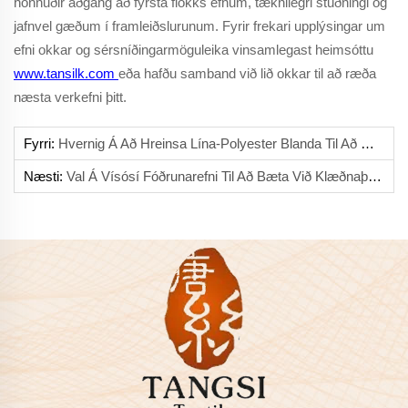
hönnuðir aðgang að fyrsta flokks efnum, tæknilegri stuðningi og
jafnvel gæðum í framleiðslurunum. Fyrir frekari upplýsingar um
efni okkar og sérsníðingarmöguleika vinsamlegast heimsóttu
www.tansilk.com
eða hafðu samband við lið okkar til að ræða
næsta verkefni þitt.
Fyrri:
Hvernig Á Að Hreinsa Lína-Polyester Blanda Til Að Geyma Útlit Hennar
Næsti:
Val Á Vísósí Fóðrunarefni Til Að Bæta Við Klæðnaþregrun