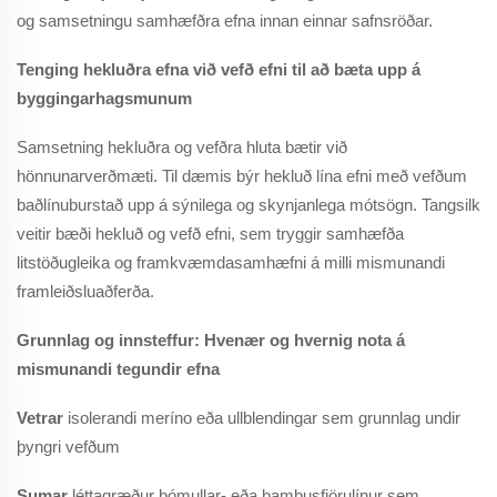
og samsetningu samhæfðra efna innan einnar safnsröðar.
Tenging hekluðra efna við vefð efni til að bæta upp á
byggingarhagsmunum
Samsetning hekluðra og vefðra hluta bætir við
hönnunarverðmæti. Til dæmis býr hekluð lína efni með vefðum
baðlínuburstað upp á sýnilega og skynjanlega mótsögn. Tangsilk
veitir bæði hekluð og vefð efni, sem tryggir samhæfða
litstöðugleika og framkvæmdasamhæfni á milli mismunandi
framleiðsluaðferða.
Grunnlag og innsteffur: Hvenær og hvernig nota á
mismunandi tegundir efna
Vetrar
isolerandi meríno eða ullblendingar sem grunnlag undir
þyngri vefðum
Sumar
léttagræður bómullar- eða bambusfjörulínur sem