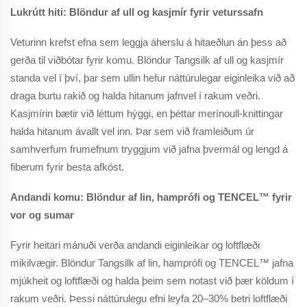
Lukrútt hiti: Blöndur af ull og kasjmír fyrir veturssafn
Veturinn krefst efna sem leggja áherslu á hitaeðlun án þess að
gerða til viðbótar fyrir komu. Blöndur Tangsilk af ull og kasjmír
standa vel í því, þar sem ullin hefur náttúrulegar eiginleika við að
draga burtu rakið og halda hitanum jafnvel í rakum veðri.
Kasjmírin bætir við léttum hýggi, en þéttar merínoull-knittingar
halda hitanum ávallt vel inn. Þar sem við framleiðum úr
samhverfum frumefnum tryggjum við jafna þvermál og lengd á
fiberum fyrir besta afköst.
Andandi komu: Blöndur af lin, hamprófi og TENCEL™ fyrir
vor og sumar
Fyrir heitari mánuði verða andandi eiginleikar og loftflæði
mikilvægir. Blöndur Tangsilk af lin, hamprófi og TENCEL™ jafna
mjúkheit og loftflæði og halda þeim sem notast við þær köldum í
rakum veðri. Þessi náttúrulegu efni leyfa 20–30% betri loftflæði