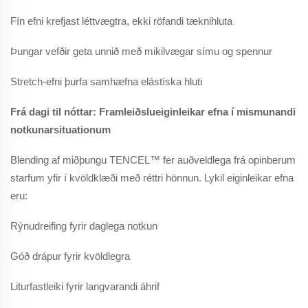
Fín efni krefjast léttvægtra, ekki röfandi tæknihluta
Þungar vefðir geta unnið með mikilvægar símu og spennur
Stretch-efni þurfa samhæfna elástíska hluti
Frá dagi til nóttar: Framleiðslueiginleikar efna í mismunandi
notkunarsituationum
Blending af miðþungu TENCEL™ fer auðveldlega frá opinberum
starfum yfir í kvöldklæði með réttri hönnun. Lykil eiginleikar efna
eru:
Rýnudreifing fyrir daglega notkun
Góð drápur fyrir kvöldlegra
Liturfastleiki fyrir langvarandi áhrif