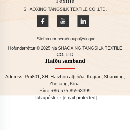
SHAOXING TANGSILK TEXTILE CO.,LTD.
Stefna um persónuupplýsingar
Höfundarréttur © 2025 hjá SHAOXING TANGSILK TEXTILE
CO.,LTD
Hafðu samband
Address: Rm801, 8H, Haizhou alþjóða, Keqiao, Shaoxing,
Zhejiang, Kína.
Sími:
+86-575-85563399
Tölvupóstur：
[email protected]