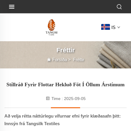
IS
Fréttir
Forsíða
>
Fréttir
Stíllráð Fyrir Flottar Hekluð Föt Í Öllum Árstímum
Time : 2025-09-05
Að velja rétta náttúrlegu vífurnar efni fyrir klæðasafn þitt:
Innsýn frá Tangsilk Textiles