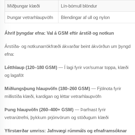
Miðþungar klæði
Lín-bómull blöndur
Þungar vetrarhlaupvöfn
Blendingar af ull og nylon
Áhrif þyngdar efna: Val á GSM eftir árstíð og notkun
Árstíða- og notkunarrökfræði ákvarðar beint ákvörðun um þyngd
efna:
Létthlaup (120–180 GSM)
— Í lagi fyrir vor/sumar toppa, klæði
og lagaföt
Miðlungsþung hlaupvöfn (180–260 GSM)
— Fjölnota fyrir
millistíða klæði, kardigan og léttar vetrarhlaupvöfn
Þung hlaupvöfn (260–400+ GSM)
— Þarfnast fyrir
vetrarútrefni, þykkum prjónvörum og stöðugum klæði
Yfirstærðar umriss: Jafnvægi rúmmáls og efnaframsóknar