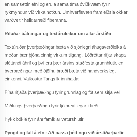
en samsettin efni og eru á sama tíma óviðkvæm fyrir
rykmyndun við virka notkun. Umhverfisvæn framleiðsla okkar
varðveitir heildarræði fiberanna.
Rifaðar bálningar og textúruleikur um allar árstíðir
Textúruðar þverþæðingar bæta við sjónlegri áhugaverðleika á
meðan þær þjóna einnig virkum tilgangi. Lóðréttar rifjar skapa
sléttandi áhrif og því eru þær ársins staðfesta grunnhlutir, en
þverþæðingar með ójöfnu þræði bæta við handverkslegt
einkenni. Valkostur Tangsilk innihalda:
Fína rifjaða þverþæðingu fyrir grunnlag og föt sem sitja vel
Miðlungs þverþæðingu fyrir fjölbreytilegar klæði
Þykk bóklé fyrir áhrifamiklar veturshlutir
Þyngd og fall á efni: Að passa þéttingu við árstíðarþarfir