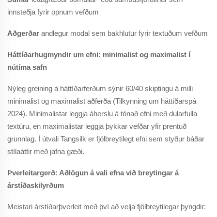
innsteðja fyrir opnum vefðum
Aðgerðar
andlegur modal sem bakhlutur fyrir textuðum vefðum
Háttíðarhugmyndir um efni: minimalist og maximalist í
nútíma safn
Nýleg greining á háttíðarferðum sýnir 60/40 skiptingu á milli
minimalist og maximalist aðferða (Tilkynning um háttíðarspá
2024). Minimalistar leggja áherslu á tónað efni með dularfulla
textúru, en maximalistar leggja þykkar vefðar yfir prentuð
grunnlag. Í útvali Tangsilk er fjölbreytilegt efni sem styður báðar
stílaáttir með jafna gæði.
Þverleitargerð: Aðlögun á vali efna við breytingar á
árstíðaskilyrðum
Meistari árstíðarþverleit með því að velja fjölbreytilegar þyngdir: