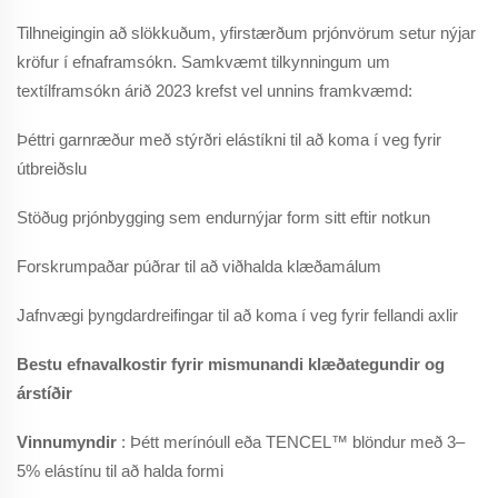
Tilhneigingin að slökkuðum, yfirstærðum prjónvörum setur nýjar
kröfur í efnaframsókn. Samkvæmt tilkynningum um
textílframsókn árið 2023 krefst vel unnins framkvæmd:
Þéttri garnræður með stýrðri elástíkni til að koma í veg fyrir
útbreiðslu
Stöðug prjónbygging sem endurnýjar form sitt eftir notkun
Forskrumpaðar púðrar til að viðhalda klæðamálum
Jafnvægi þyngdardreifingar til að koma í veg fyrir fellandi axlir
Bestu efnavalkostir fyrir mismunandi klæðategundir og
árstíðir
Vinnumyndir
: Þétt merínóull eða TENCEL™ blöndur með 3–
5% elástínu til að halda formi