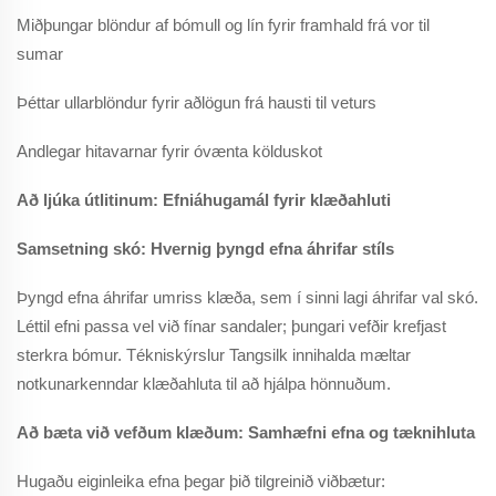
Miðþungar blöndur af bómull og lín fyrir framhald frá vor til
sumar
Þéttar ullarblöndur fyrir aðlögun frá hausti til veturs
Andlegar hitavarnar fyrir óvænta kölduskot
Að ljúka útlitinum: Efniáhugamál fyrir klæðahluti
Samsetning skó: Hvernig þyngd efna áhrifar stíls
Þyngd efna áhrifar umriss klæða, sem í sinni lagi áhrifar val skó.
Léttil efni passa vel við fínar sandaler; þungari vefðir krefjast
sterkra bómur. Tékniskýrslur Tangsilk innihalda mæltar
notkunarkenndar klæðahluta til að hjálpa hönnuðum.
Að bæta við vefðum klæðum: Samhæfni efna og tæknihluta
Hugaðu eiginleika efna þegar þið tilgreinið viðbætur: