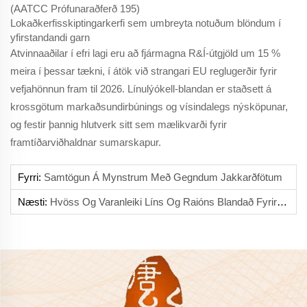
(AATCC Prófunaraðferð 195)
Lokaðkerfisskiptingarkerfi sem umbreyta notuðum blöndum í
yfirstandandi garn
Atvinnaaðilar í efri lagi eru að fjármagna R&Í-útgjöld um 15 %
meira í þessar tækni, í átök við strangari EU reglugerðir fyrir
vefjahönnun fram til 2026. Línulýókell-blandan er staðsett á
krossgötum markaðsundirbúnings og vísindalegs nýsköpunar,
og festir þannig hlutverk sitt sem mælikvarði fyrir
framtíðarviðhaldnar sumarskapur.
Fyrri:
Samtögun Á Mynstrum Með Gegndum Jakkarðfötum
Næsti:
Hvöss Og Varanleiki Líns Og Raións Blandað Fyrir Daglega Föt