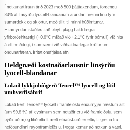
Í notkunartilraun árið 2023 með 500 þátttakendum, forgengu
83% af línsýrðu lyocell-blandanum á undan hreinni línu fyrir
sumardekk og skjörtur, með tilliti til minni húðirritunar.
Hitamyndun staðfesti að bleytt plagg haldi lægra
yfirborðshitastigi (+0,8°C miðað við +2,1°C fyrir bómull) við hita
á eftirmiðdegi, í samræmi við viðhaldnarlegar kröfur um
öndunarfæran, irritationsfrjálsa efni.
Heldgnæði kostnaðarlausnir línsýrðu
lyocell-blandanar
Lokuð lykkjubíógerð Tencel™ lyocell og lítil
umhverfisáhrif
Lokað kerfi Tencel™ lyocell í framleiðslu endurnýjar næstum allt
(um 99,8 %) af leysimum sem notaðir eru við framleiðslu, sem
þýðir að mjög lítið eftirlit með efnaúsburði er eftir, til greina frá
hefðbundinni rayonframleiðslu. Þegar kemur að notkun á vatni,