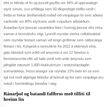
efni úr blöndu af lín og lyocell geyfðu um 94% af upprunalegri
styrk sínum, svo erfiðlega sem 50 iðluprofógin höfðu verið í.
Þetta er frekar áhrifameikið miðað við venjulegan lín sem aðeins
varðveitir um 80% styrksins undir svipuðum aðstæðum.
Ástæðan fyrir þessari varanleika felst í hvernig þessar efni virka
saman á örsmátísku stigi. Lyocell myndar sterka cellulósabind
sem reyndar festast saman við lengri gröfinnar sem náttúrulega
finnast í líni. Kýkjandi á rannsóknir frá 2022 á eldsneyti efna,
gátu blönduð sýni orðið við áreynslu á um 12 Newton á
fermetrammila eftir að hafa verið sett undir áreynslu sem
jafngildir næstum 1.800 klukkutímum í endurskipulagðri
sumardekkju. Þessi árangur var reyndar 23% betri en sá sem
sjá má með algengar blöndur af bómull og líni sem venjulega eru
notuð í framleiðingu fatnaðar í dag.
Ránarþol og batandi fallbros með tilliti til
hreinn lín