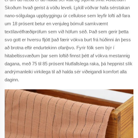
Skoðum hvað gerist á vöðu leveli. Lykill vöðvar hafa sérstakan
nano-sólgulaga uppbyggingu úr cellulose sem leyfir lofti að fara
um 18 prósent betur en venjuleg bómull samkvæmt
textílavélfræðiprófum sem við höfum séð. Það sem gerir þetta
svo gott er hversu fljótt það færir vökva burt frá húðinni án þess
að brotna eftir endurtekinn ofanþvo. Fyrir fólk sem býr í
hitabeltissvæðum þar sem loftið finnst þétt af vökva mestannig
dagana, með 75 til 85 prósent hlutfallslega raka, þá heppnist slík
andrýmanleiki virkilega til að halda sér viðeigandi komfort alla
daginn.