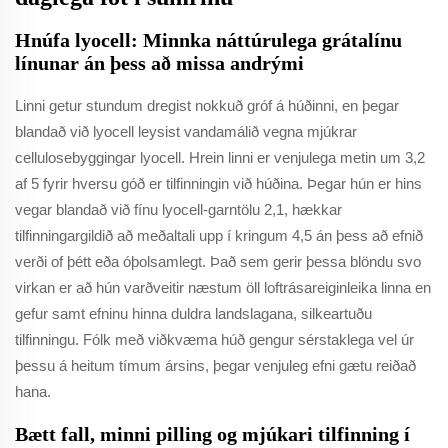
Hnúfa lyocell: Minnka náttúrulega grátalínu
línunar án þess að missa andrými
Linni getur stundum dregist nokkuð gróf á húðinni, en þegar
blandað við lyocell leysist vandamálið vegna mjúkrar
cellulosebyggingar lyocell. Hrein linni er venjulega metin um 3,2
af 5 fyrir hversu góð er tilfinningin við húðina. Þegar hún er hins
vegar blandað við fínu lyocell-garntölu 2,1, hækkar
tilfinningargildið að meðaltali upp í kringum 4,5 án þess að efnið
verði of þétt eða óþolsamlegt. Það sem gerir þessa blöndu svo
virkan er að hún varðveitir næstum öll loftrásareiginleika linna en
gefur samt efninu hinna duldra landslagana, silkeartuðu
tilfinningu. Fólk með viðkvæma húð gengur sérstaklega vel úr
þessu á heitum tímum ársins, þegar venjuleg efni gætu reiðað
hana.
Bætt fall, minni pilling og mjúkari tilfinning í