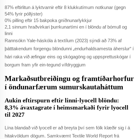
87% eftirlitun á lyktvarnir eftir 8 klukkutímum notkunar (gegn
54% fyrir póllýster)
0% pilling eftir 15 bakpoka gníðnunarlykkjur
2,1 sinnum hraðvirkari þurrkunartími en í blöndu af bómull og
linni
Rannsókn Yale-háskóla á textílum (2023) sýndi að 73% af
þátttakendum forgengu blöndunni „endurhaldsamesta áherslur“ í
hári raka við æfingar eins og skógagöng og uppsprettuskógar í
borgum fram yfir ein-tegund vífdryggjum
Markaðsutbreiðingu og framtíðarhorfur
í öndunarfærum sumurskautaháttum
Aukin eftirspurn eftir linni-lyocell blöndu:
8,3% ávaxtagrate í heimsmarkaði fyrir lyocell
til 2027
Lína blandað við lyocell er að breyta því sem fólk klæðir sig í á
hitakvöldum dögum. Samkvæmt Textile World Report frá