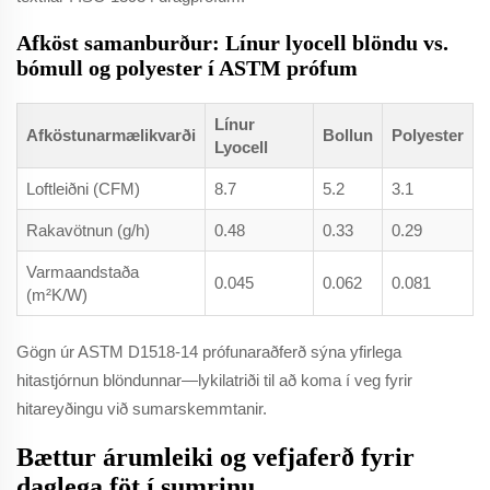
Afköst samanburður: Línur lyocell blöndu vs.
bómull og polyester í ASTM prófum
Línur
Afköstunarmælikvarði
Bollun
Polyester
Lyocell
Loftleiðni (CFM)
8.7
5.2
3.1
Rakavötnun (g/h)
0.48
0.33
0.29
Varmaandstaða
0.045
0.062
0.081
(m²K/W)
Gögn úr ASTM D1518-14 prófunaraðferð sýna yfirlega
hitastjórnun blöndunnar—lykilatriði til að koma í veg fyrir
hitareyðingu við sumarskemmtanir.
Bættur árumleiki og vefjaferð fyrir
daglega föt í sumrinu