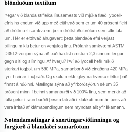
blönduðum textílum
Þegar við blanda stífleika línusamests við mjúka flæði lyocell-
efnisins endum við upp með eitthvað sem er um 40 prósent fleiri
að dróttmæli samkvæmt þeim dróttstuðulprófum sem allir tala
um. Hér er eitthvað áhugavert: þetta blandaða efni verjast
pillingu miklu betur en venjuleg línu. Prófanir samkvæmt ASTM
D3512-venjum sýna að það haldist næstum 2,3 sinnum lengur
gegn sliti og slímingu. Af hverju? Því að lyocell hefir mikið
sterkari togþol, um 580 MPa, samanborið við eingögnu 420 MPa
fyrir hreinar línuþráði. Og skulum ekki gleyma hversu sléttur það
finnst á húðinni. Mælingar sýna að yfirborðsýðrun sé um 35
prósent minni í beinni samanburði við 100% línu, sem merkir að
fólki getur í raun borðið þessa fatnaði í klukkutímum án þess að
vera irritað af klámabendingum sem myndast allt yfir líkamann.
Notendamælingar á snertingarviðfinningu og
forgjörð á blandaðri sumarfötum