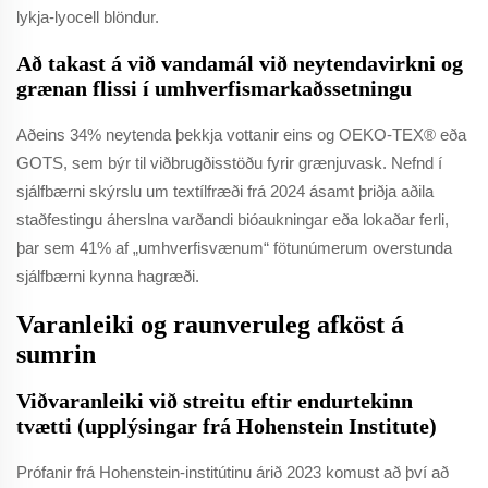
lykja-lyocell blöndur.
Að takast á við vandamál við neytendavirkni og
grænan flissi í umhverfismarkaðssetningu
Aðeins 34% neytenda þekkja vottanir eins og OEKO-TEX® eða
GOTS, sem býr til viðbrugðisstöðu fyrir grænjuvask. Nefnd í
sjálfbærni skýrslu um textílfræði frá 2024 ásamt þriðja aðila
staðfestingu áherslna varðandi bióaukningar eða lokaðar ferli,
þar sem 41% af „umhverfisvænum“ fötunúmerum overstunda
sjálfbærni kynna hagræði.
Varanleiki og raunveruleg afköst á
sumrin
Viðvaranleiki við streitu eftir endurtekinn
tvætti (upplýsingar frá Hohenstein Institute)
Prófanir frá Hohenstein-institútinu árið 2023 komust að því að