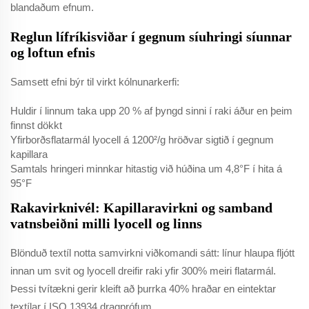
blandaðum efnum.
Reglun lífríkisviðar í gegnum síuhringi síunnar
og loftun efnis
Samsett efni býr til virkt kólnunarkerfi:
Huldir í linnum taka upp 20 % af þyngd sinni í raki áður en þeim
finnst dökkt
Yfirborðsflatarmál lyocell á 1200²/g hröðvar sigtið í gegnum
kapillara
Samtals hringeri minnkar hitastig við húðina um 4,8°F í hita á
95°F
Rakavirknivél: Kapillaravirkni og samband
vatnsbeiðni milli lyocell og linns
Blönduð textíl notta samvirkni viðkomandi sátt: línur hlaupa fljótt
innan um svit og lyocell dreifir raki yfir 300% meiri flatarmál.
Þessi tvítækni gerir kleift að þurrka 40% hraðar en eintektar
textílar í ISO 13934 dragprófum.