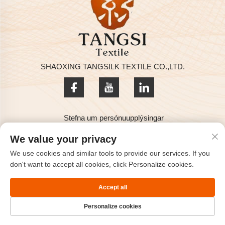
SHAOXING TANGSILK TEXTILE CO.,LTD.
Stefna um persónuupplýsingar
Höfundarréttur © 2025 hjá SHAOXING TANGSILK TEXTILE
We value your privacy
CO.,LTD
We use cookies and similar tools to provide our services. If you
Hafðu samband
don't want to accept all cookies, click Personalize cookies.
Address: Rm801, 8H, Haizhou alþjóða, Keqiao, Shaoxing,
Accept all
Zhejiang, Kína.
Personalize cookies
Sími:
+86-575-85563399
Tölvupóstur：
[email protected]