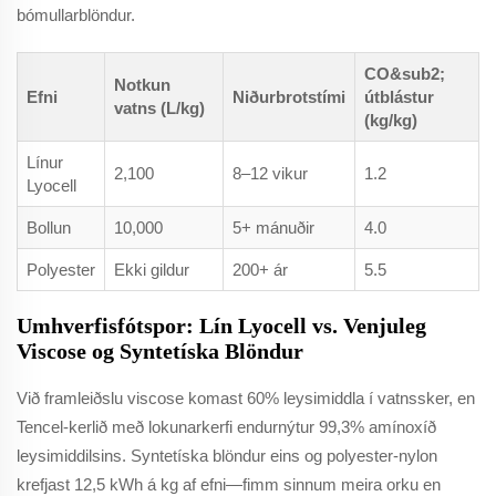
bómullarblöndur.
CO&sub2;
Notkun
Efni
Niðurbrotstími
útblástur
vatns (L/kg)
(kg/kg)
Línur
2,100
8–12 vikur
1.2
Lyocell
Bollun
10,000
5+ mánuðir
4.0
Polyester
Ekki gildur
200+ ár
5.5
Umhverfisfótspor: Lín Lyocell vs. Venjuleg
Viscose og Syntetíska Blöndur
Við framleiðslu viscose komast 60% leysimiddla í vatnssker, en
Tencel-kerlið með lokunarkerfi endurnýtur 99,3% amínoxíð
leysimiddilsins. Syntetíska blöndur eins og polyester-nylon
krefjast 12,5 kWh á kg af efni—fimm sinnum meira orku en