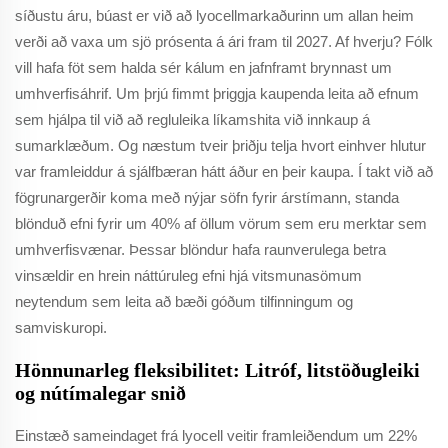
síðustu áru, búast er við að lyocellmarkaðurinn um allan heim
verði að vaxa um sjö prósenta á ári fram til 2027. Af hverju? Fólk
vill hafa föt sem halda sér kálum en jafnframt brynnast um
umhverfisáhrif. Um þrjú fimmt þriggja kaupenda leita að efnum
sem hjálpa til við að regluleika líkamshita við innkaup á
sumarklæðum. Og næstum tveir þriðju telja hvort einhver hlutur
var framleiddur á sjálfbæran hátt áður en þeir kaupa. Í takt við að
fögrunargerðir koma með nýjar söfn fyrir árstímann, standa
blönduð efni fyrir um 40% af öllum vörum sem eru merktar sem
umhverfisvænar. Þessar blöndur hafa raunverulega betra
vinsældir en hrein náttúruleg efni hjá vitsmunasömum
neytendum sem leita að bæði góðum tilfinningum og
samviskuropi.
Hönnunarleg fleksibilitet: Litróf, litstöðugleiki
og nútímalegar snið
Einstæð sameindaget frá lyocell veitir framleiðendum um 22%