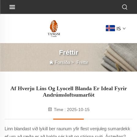
IS
Fréttir
Forsíða
>
Fréttir
Af Hverju Líns Og Lyocell Blanda Er Ideal Fyrir
Andrúmsloftsumarföt
Time : 2025-10-15
Linn blandast við lykill ber raunum yfir flest venjuleg sumardekk
ef um að ræða er að halda sér kalt og stjórna sviti. Ástæðan?