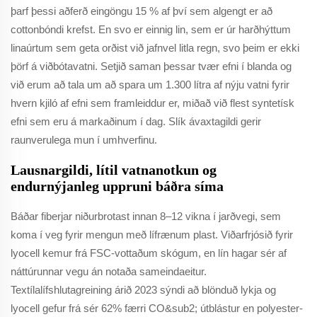
þarf þessi aðferð eingöngu 15 % af því sem algengt er að
cottonbóndi krefst. En svo er einnig lin, sem er úr harðhýttum
linaúrtum sem geta orðist við jafnvel litla regn, svo þeim er ekki
þörf á viðbótavatni. Setjið saman þessar tvær efni í blanda og
við erum að tala um að spara um 1.300 lítra af nýju vatni fyrir
hvern kjiló af efni sem framleiddur er, miðað við flest syntetísk
efni sem eru á markaðinum í dag. Slík ávaxtagildi gerir
raunverulega mun í umhverfinu.
Lausnargildi, lítil vatnanotkun og
endurnýjanleg uppruni báðra síma
Báðar fiberjar niðurbrotast innan 8–12 vikna í jarðvegi, sem
koma í veg fyrir mengun með lífrænum plast. Viðarfrjósið fyrir
lyocell kemur frá FSC-vottaðum skógum, en lín hagar sér af
náttúrunnar vegu án notaða sameindaeitur.
Textílalífshlutagreining árið 2023 sýndi að blönduð lykja og
lyocell gefur frá sér 62% færri CO&sub2; útblástur en polyester-