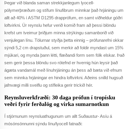
Þegar við blanda saman strekkjanlegum lyocell-
pólymerþræðum og stífum línufibrum minnkar það hrjáningu um
allt að 40% í ASTM D1295 drapprófum, en samt viðheldur góðri
loftvirkni. Úr reynslu hefur verið komið fram að þessi blöndu
krefst um tveimur þriðjum minna strýkingu samanborið við
venjulegan línu. Tölurnar styðja þetta einnig – prófunarefni okkar
sýndi 5,2 cm drapstuðul, sem merkir að foldir myndast um 15%
mjúkari, og mynda þann létti, flæðandi form sem fólk elskar. Það
sem gerir þessa blöndu svo rótefnd er hvernig hún leysir það
ágæta vandamál með línuhrjáningu án þess að bæta við efnum
sem minnka hrjáningar en hindra loftvirkni. Aðeins snilld hugsuð
jafnvægi milli sveiflu og stífleika gerir trickið hér.
Reynsluverkfræði: 30 daga prófun í tropísku
veðri fyrir ferðalög og virka sumarnotkun
Í stjórnunum reynsluathugunum um allt Suðaustur- Asíu á
mósónsönnunni sýndu línu/lyocell fatnaði: