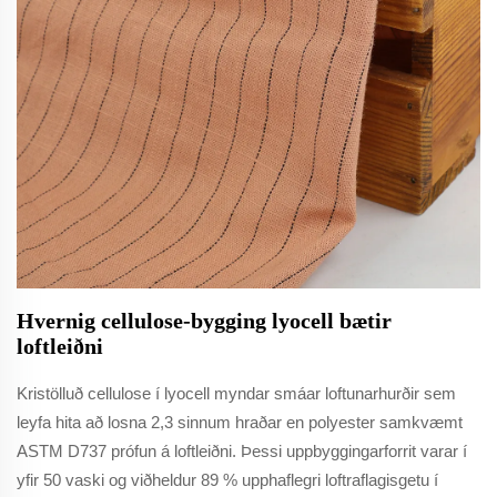
Hvernig cellulose-bygging lyocell bætir
loftleiðni
Kristölluð cellulose í lyocell myndar smáar loftunarhurðir sem
leyfa hita að losna 2,3 sinnum hraðar en polyester samkvæmt
ASTM D737 prófun á loftleiðni. Þessi uppbyggingarforrit varar í
yfir 50 vaski og viðheldur 89 % upphaflegri loftraflagisgetu í