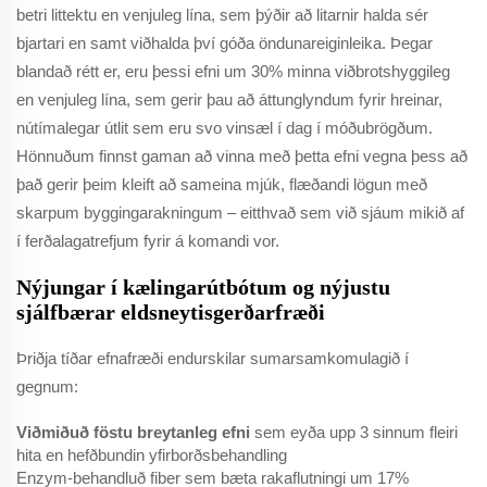
betri littektu en venjuleg lína, sem þýðir að litarnir halda sér
bjartari en samt viðhalda því góða öndunareiginleika. Þegar
blandað rétt er, eru þessi efni um 30% minna viðbrotshyggileg
en venjuleg lína, sem gerir þau að áttunglyndum fyrir hreinar,
nútímalegar útlit sem eru svo vinsæl í dag í móðubrögðum.
Hönnuðum finnst gaman að vinna með þetta efni vegna þess að
það gerir þeim kleift að sameina mjúk, flæðandi lögun með
skarpum byggingarakningum – eitthvað sem við sjáum mikið af
í ferðalagatrefjum fyrir á komandi vor.
Nýjungar í kælingarútbótum og nýjustu
sjálfbærar eldsneytisgerðarfræði
Þriðja tíðar efnafræði endurskilar sumarsamkomulagið í
gegnum:
Viðmiðuð föstu breytanleg efni
sem eyða upp 3 sinnum fleiri
hita en hefðbundin yfirborðsbehandling
Enzym-behandluð fiber sem bæta rakaflutningi um 17%