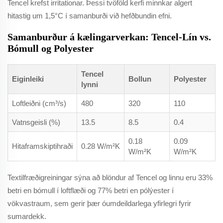
Tencel krefst irritationar. Þessi tvöföld kerfi minnkar algert
hitastig um 1,5°C í samanburði við hefðbundin efni.
Samanburður á kælingarverkan: Tencel-Lín vs.
Bómull og Polyester
Tencel
Eiginleiki
Bollun
Polyester
lynni
Loftleiðni (cm³/s)
480
320
110
Vatnsgeisli (%)
13.5
8.5
0.4
0.18
0.09
Hitaframskiptihraði
0.28 W/m²K
W/m²K
W/m²K
Textilfræðigreiningar sýna að blöndur af Tencel og linnu eru 33%
betri en bómull í loftflæði og 77% betri en pólýester í
vökvastraum, sem gerir þær óumdeildarlega yfirlegri fyrir
sumardekk.