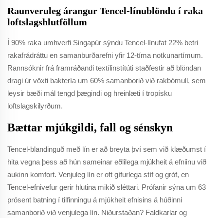
Raunveruleg árangur Tencel-línublöndu í raka
loftslagshlutföllum
Í 90% raka umhverfi Singapúr sýndu Tencel-línufat 22% betri
rakafrádráttu en samanburðarefni yfir 12-tíma notkunartímum.
Rannsóknir frá framráðandi textílinstítúti staðfestir að blöndan
dragi úr vöxti baktería um 60% samanborið við rakbómull, sem
leysir bæði mál tengd þægindi og hreinlæti í tropísku
loftslagskilyrðum.
Bættar mjúkgildi, fall og sénskyn
Tencel-blandinguð með lín er að breyta því sem við klæðumst í
hita vegna þess að hún sameinar eðlilega mjúkheit á efniinu við
aukinn komfort. Venjuleg lín er oft gífurlega stíf og gróf, en
Tencel-efnivefur gerir hlutina mikið sléttari. Prófanir sýna um 63
prósent batning í tilfinningu á mjúkheit efnisins á húðinni
samanborið við venjulega lín. Niðurstaðan? Faldkarlar og