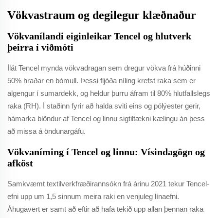
Vökvastraum og degilegur klæðnaður
Vökvanílandi eiginleikar Tencel og hlutverk
þeirra í viðmóti
Ílát Tencel mynda vökvadragan sem dregur vökva frá húðinni
50% hraðar en bómull. Þessi fljóða níling krefst raka sem er
algengur í sumardekk, og heldur þurru áfram til 80% hlutfallslegs
raka (RH). Í staðinn fyrir að halda sviti eins og pólýester gerir,
hámarka blöndur af Tencel og linnu sigtiltækni kælingu án þess
að missa á öndunargáfu.
Vökvaníming í Tencel og linnu: Vísindagögn og
afköst
Samkvæmt textilverkfræðirannsókn frá árinu 2021 tekur Tencel-
efni upp um 1,5 sinnum meira raki en venjuleg línaefni.
Áhugavert er samt að eftir að hafa tekið upp allan þennan raka