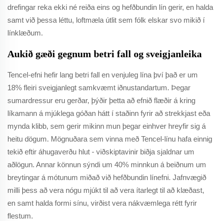
drefingar reka ekki né reiða eins og hefðbundin lín gerir, en halda
samt við þessa léttu, loftmæla útlit sem fólk elskar svo mikið í
línklæðum.
Aukið gæði gegnum betri fall og sveigjanleika
Tencel-efni hefir lang betri fall en venjuleg lína því það er um
18% fleiri sveigjanlegt samkvæmt iðnustandartum. Þegar
sumardressur eru gerðar, þýðir þetta að efnið flæðir á kring
líkamann á mjúklega góðan hátt í staðinn fyrir að strekkjast eða
mynda klibb, sem gerir mikinn mun þegar einhver hreyfir sig á
heitu dögum. Mögnuðara sem vinna með Tencel-línu hafa einnig
tekið eftir áhugaverðu hlut - viðskiptavinir biðja sjaldnar um
aðlögun. Annar könnun sýndi um 40% minnkun á beiðnum um
breytingar á mótunum miðað við hefðbundin línefni. Jafnvægið
milli þess að vera nógu mjúkt til að vera ítarlegt til að klæðast,
en samt halda formi sínu, virðist vera nákvæmlega rétt fyrir
flestum.