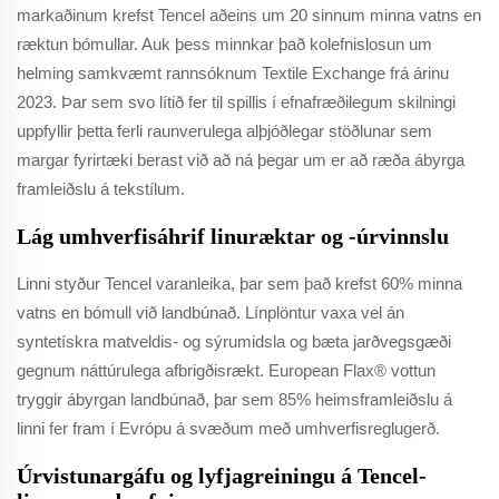
markaðinum krefst Tencel aðeins um 20 sinnum minna vatns en
ræktun bómullar. Auk þess minnkar það kolefnislosun um
helming samkvæmt rannsóknum Textile Exchange frá árinu
2023. Þar sem svo lítið fer til spillis í efnafræðilegum skilningi
uppfyllir þetta ferli raunverulega alþjóðlegar stöðlunar sem
margar fyrirtæki berast við að ná þegar um er að ræða ábyrga
framleiðslu á tekstílum.
Lág umhverfisáhrif linuræktar og -úrvinnslu
Linni styður Tencel varanleika, þar sem það krefst 60% minna
vatns en bómull við landbúnað. Línplöntur vaxa vel án
syntetískra matveldis- og sýrumidsla og bæta jarðvegsgæði
gegnum náttúrulega afbrigðisrækt. European Flax® vottun
tryggir ábyrgan landbúnað, þar sem 85% heimsframleiðslu á
linni fer fram í Evrópu á svæðum með umhverfisreglugerð.
Úrvistunargáfu og lyfjagreiningu á Tencel-