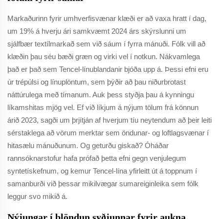
Markaðurinn fyrir umhverfisvænar klæði er að vaxa hratt í dag,
um 19% á hverju ári samkvæmt 2024 árs skýrslunni um
sjálfbær textílmarkað sem við sáum í fyrra mánuði. Fólk vill að
klæðin þau séu bæði græn og virki vel í notkun. Nákvamlega
það er það sem Tencel-línublandanir bjóða upp á. Þessi efni eru
úr trépúlsi og línuplöntum, sem þýðir að þau niðurbrotast
náttúrulega með tímanum. Auk þess styðja þau á kynningu
líkamshitas mjög vel. Ef við líkjum á nýjum tölum frá könnun
árið 2023, sagði um þrjítján af hverjum tíu neytendum að þeir leiti
sérstaklega að vörum merktar sem öndunar- og loftlagsvænar í
hitasælu mánuðunum. Og geturðu giskað? Óháðar
rannsóknarstofur hafa prófað þetta efni gegn venjulegum
syntetískefnum, og kemur Tencel-lína yfirleitt út á toppnum í
samanburði við þessar mikilvægar sumareiginleika sem fólk
leggur svo mikið á.
Nýjungar í blöndun syðjunnar fyrir aukna