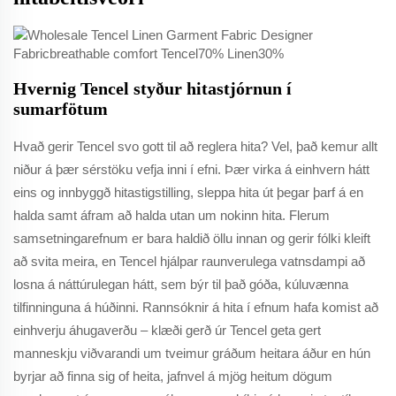
Hvernig Tencel styður hitastjórnun í
sumarfötum
Hvað gerir Tencel svo gott til að reglera hita? Vel, það kemur allt
niður á þær sérstöku vefja inni í efni. Þær virka á einhvern hátt
eins og innbyggð hitastigstilling, sleppa hita út þegar þarf á en
halda samt áfram að halda utan um nokinn hita. Flerum
samsetningarefnum er bara haldið öllu innan og gerir fólki kleift
að svita meira, en Tencel hjálpar raunverulega vatnsdampi að
losna á náttúrulegan hátt, sem býr til það góða, kúluvænna
tilfinninguna á húðinni. Rannsóknir á hita í efnum hafa komist að
einhverju áhugaverðu – klæði gerð úr Tencel geta gert
manneskju viðvarandi um tveimur gráðum heitara áður en hún
byrjar að finna sig of heita, jafnvel á mjög heitum dögum