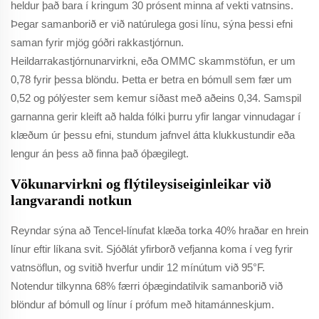
heldur það bara í kringum 30 prósent minna af vekti vatnsins.
Þegar samanborið er við natúrulega gosi línu, sýna þessi efni
saman fyrir mjög góðri rakkastjórnun.
Heildarrakastjórnunarvirkni, eða OMMC skammstöfun, er um
0,78 fyrir þessa blöndu. Þetta er betra en bómull sem fær um
0,52 og pólýester sem kemur síðast með aðeins 0,34. Samspil
garnanna gerir kleift að halda fólki þurru yfir langar vinnudagar í
klæðum úr þessu efni, stundum jafnvel átta klukkustundir eða
lengur án þess að finna það óþægilegt.
Vökunarvirkni og flýtileysiseiginleikar við
langvarandi notkun
Reyndar sýna að Tencel-línufat klæða torka 40% hraðar en hrein
línur eftir líkana svit. Sjóðlát yfirborð vefjanna koma í veg fyrir
vatnsöflun, og svitið hverfur undir 12 mínútum við 95°F.
Notendur tilkynna 68% færri óþægindatilvik samanborið við
blöndur af bómull og línur í prófum með hitamánneskjum.