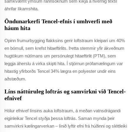
samkvæmt ýmsum rannsóknum sem kíkja á hvernig textíl
áhrifar líkamshita.
Öndunarkerfi Tencel-efnis í umhverfi með
háum hita
Opinn frumurbygging flakksins gerir loftstraum kleipari um 40%
en bómull, sem krefst hitaeftirlits. Þetta stemmir yfir ákveðnum
hugtökum nútímans um persónulegt hitaeftirlit (PTM), sem
leggja áherslu á virka skipti hita. Í stjórnun prófamælingum var
hitastig yfirborðs Tencel 34% lægra en polyester undir eins
aðstæðum.
Líns náttúruleg loftrás og samvirkni við Tencel-
efnivef
Hólur efnivef línsins auka loftstraum, á meðan vatnsdrágandi
eiginleikar Tencel styðja þessa loftrás. Saman mynda þeir
samvirkni kælingarverkan – línið lyftir efni frá húðinni og sléttleiki