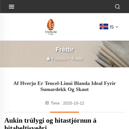
IS
Fréttir
Forsíða
>
Fréttir
Af Hverju Er Tencel-Linni Blanda Ideal Fyrir
Sumardekk Og Skaut
Time : 2025-10-12
Aukin trúlygi og hitastjórnun á
hitabeltisveðri