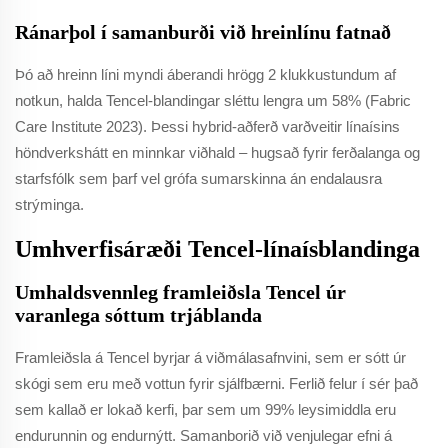
Ránarþol í samanburði við hreinlínu fatnað
Þó að hreinn líni myndi áberandi hrögg 2 klukkustundum af
notkun, halda Tencel-blandingar sléttu lengra um 58% (Fabric
Care Institute 2023). Þessi hybrid-aðferð varðveitir línaísins
höndverkshátt en minnkar viðhald – hugsað fyrir ferðalanga og
starfsfólk sem þarf vel grófa sumarskinna án endalausra
strýminga.
Umhverfisáræði Tencel-línaísblandinga
Umhaldsvennleg framleiðsla Tencel úr
varanlega sóttum trjáblanda
Framleiðsla á Tencel byrjar á viðmálasafnvini, sem er sótt úr
skógi sem eru með vottun fyrir sjálfbærni. Ferlið felur í sér það
sem kallað er lokað kerfi, þar sem um 99% leysimiddla eru
endurunnin og endurnýtt. Samanborið við venjulegar efni á