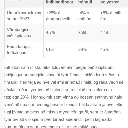
líniblandingar
bómull
polyester
Umsóknaraukning
+28% á
-4% á
+9% á milli
sumar 2023
ársgrundvelli
milli ára
ára
Vöruþægindi
4.7/5
3.9/5
4.1/5
viðskiptavina
Endurkaup á
61%
38%
45%
ferðalögum
Eitt stórt nafn í tísku fékk töluvert áhrif þegar það skipta um
þriðjungur sumarkjóla sinna út fyrir Tencel línblöndur á síðasta
tímabili. Þeir telja að hve vel efni er notað í heitu og raka veðri sé
aðalástæðan fyrir því að hlutirnir sem skilað eru lækka um
tæplega 20%. Hönnuðirnir sem vinna að þessari safnmynd hafa
verið að spá um hvernig þessar blöndur halda áfram jafnvel eftir
tugi þvotta án þess að missa mynd eða gæði, sem er ástæðan
fyrir því að við sjáum þær birtast áberandi í þeim lágmarks
sumarsöfnun sem neytendur elska svo mikið núna.