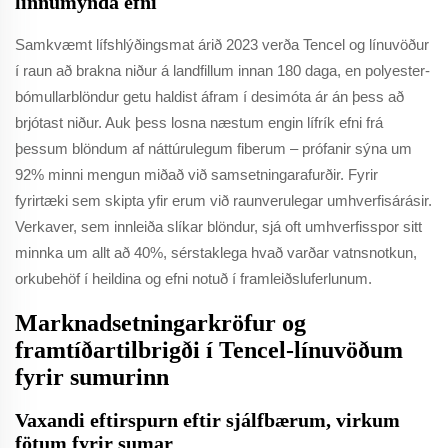
linnumynda efni
Samkvæmt lífshlýðingsmat árið 2023 verða Tencel og línuvöður
í raun að brakna niður á landfillum innan 180 daga, en polyester-
bómullarblöndur getu haldist áfram í desimóta ár án þess að
brjótast niður. Auk þess losna næstum engin lífrík efni frá
þessum blöndum af náttúrulegum fiberum – prófanir sýna um
92% minni mengun miðað við samsetningarafurðir. Fyrir
fyrirtæki sem skipta yfir erum við raunverulegar umhverfisárásir.
Verkaver, sem innleiða slíkar blöndur, sjá oft umhverfisspor sitt
minnka um allt að 40%, sérstaklega hvað varðar vatnsnotkun,
orkubehöf í heildina og efni notuð í framleiðsluferlunum.
Marknadsetningarkröfur og
framtíðartilbrigði í Tencel-línuvöðum
fyrir sumurinn
Vaxandi eftirspurn eftir sjálfbærum, virkum
fötum fyrir sumar