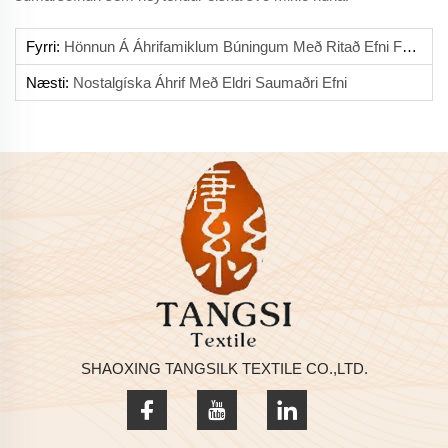
Fyrri:
Hönnun Á Áhrifamiklum Búningum Með Ritað Efni Fyrir Dekk
Næsti:
Nostalgíska Áhrif Með Eldri Saumaðri Efni
SHAOXING TANGSILK TEXTILE CO.,LTD.