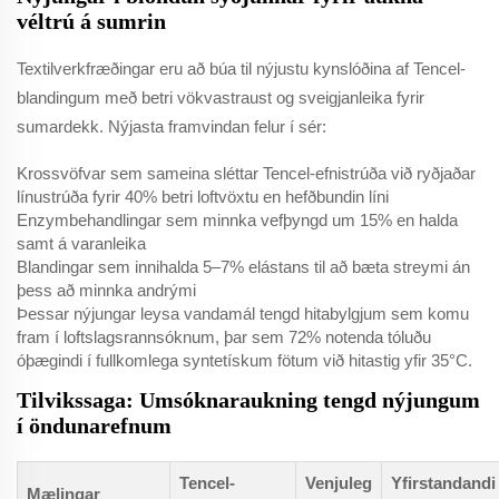
véltrú á sumrin
Textilverkfræðingar eru að búa til nýjustu kynslóðina af Tencel-
blandingum með betri vökvastraust og sveigjanleika fyrir
sumardekk. Nýjasta framvindan felur í sér:
Krossvöfvar sem sameina sléttar Tencel-efnistrúða við ryðjaðar
línustrúða fyrir 40% betri loftvöxtu en hefðbundin líni
Enzymbehandlingar sem minnka vefþyngd um 15% en halda
samt á varanleika
Blandingar sem innihalda 5–7% elástans til að bæta streymi án
þess að minnka andrými
Þessar nýjungar leysa vandamál tengd hitabylgjum sem komu
fram í loftslagsrannsóknum, þar sem 72% notenda tóluðu
óþægindi í fullkomlega syntetískum fötum við hitastig yfir 35°C.
Tilvikssaga: Umsóknaraukning tengd nýjungum
í öndunarefnum
Tencel-
Venjuleg
Yfirstandandi
Mælingar