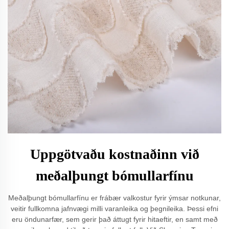
Uppgötvaðu kostnaðinn við
meðalþungt bómullarfínu
Meðalþungt bómullarfínu er frábær valkostur fyrir ýmsar notkunar,
veitir fullkomna jafnvægi milli varanleika og þegnileika. Þessi efni
eru öndunarfær, sem gerir það áttugt fyrir hitaeftir, en samt með