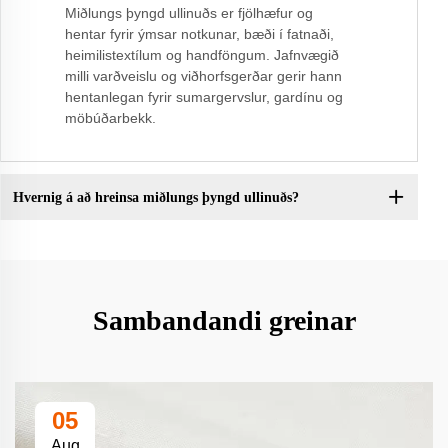
Miðlungs þyngd ullinuðs er fjölhæfur og
hentar fyrir ýmsar notkunar, bæði í fatnaði,
heimilistextílum og handföngum. Jafnvægið
milli varðveislu og viðhorfsgerðar gerir hann
hentanlegan fyrir sumargervslur, gardínu og
möbúðarbekk.
Hvernig á að hreinsa miðlungs þyngd ullinuðs?
Sambandandi greinar
05
Aug