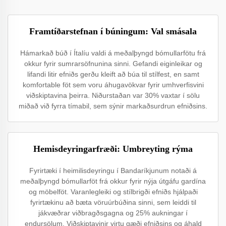
Framtíðarstefnan í búningum: Val smásala
Hámarkað búð í Ítalíu valdi á meðalþyngd bómullarfötu frá
okkur fyrir sumrarsöfnunina sinni. Gefandi eiginleikar og
lifandi litir efniðs gerðu kleift að búa til stílfest, en samt
komfortable föt sem voru áhugavökvar fyrir umhverfisvini
viðskiptavina þeirra. Niðurstaðan var 30% vaxtar í sölu
miðað við fyrra tímabil, sem sýnir markaðsurdrun efniðsins.
Hemisdeyringarfræði: Umbreyting rýma
Fyrirtæki í heimilisdeyringu í Bandaríkjunum notaði á
meðalþyngd bómullarföt frá okkur fyrir nýja útgáfu gardína
og möbelföt. Varanlegleiki og stílbrigði efniðs hjálpaði
fyrirtækinu að bæta vöruúrbúðina sinni, sem leiddi til
jákvæðrar viðbragðsgagna og 25% aukningar í
endursölum. Viðskiptavinir virtu gæði efniðsins og áhald