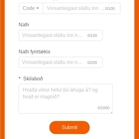
Code
0/100
Nafn
0/100
Nafn fyrirtækis
0/200
Skilaboð
0/1000
Submit