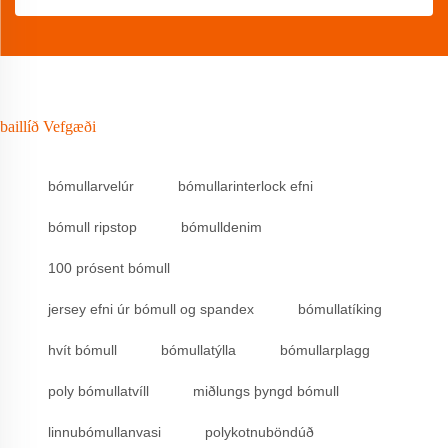
baillíð Vefgæði
bómullarvelúr
bómullarinterlock efni
bómull ripstop
bómulldenim
100 prósent bómull
jersey efni úr bómull og spandex
bómullatíking
hvít bómull
bómullatýlla
bómullarplagg
poly bómullatvíll
miðlungs þyngd bómull
linnubómullanvasi
polykotnuböndúð