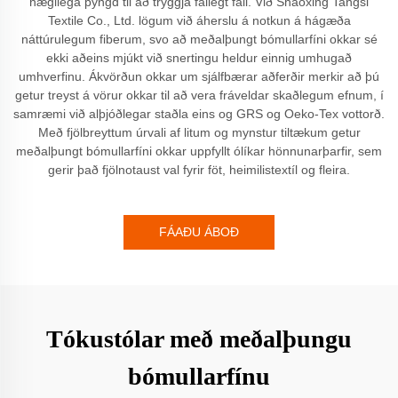
nægilega þyngd til að tryggja fallegt fall. Við Shaoxing Tangsi
Textile Co., Ltd. lögum við áherslu á notkun á hágæða
náttúrulegum fiberum, svo að meðalþungt bómullarfíni okkar sé
ekki aðeins mjúkt við snertingu heldur einnig umhugað
umhverfinu. Ákvörðun okkar um sjálfbærar aðferðir merkir að þú
getur treyst á vörur okkar til að vera fráveldar skaðlegum efnum, í
samræmi við alþjóðlegar staðla eins og GRS og Oeko-Tex vottorð.
Með fjölbreyttum úrvali af litum og mynstur tiltækum getur
meðalþungt bómullarfíni okkar uppfyllt ólíkar hönnunarþarfir, sem
gerir það fjölnotaust val fyrir föt, heimilistextíl og fleira.
FÁAÐU ÁBOÐ
Tókustólar með meðalþungu
bómullarfínu