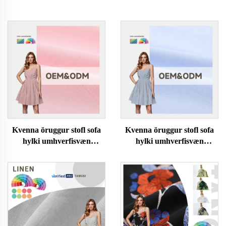
Kvenna öruggur stofl sofa
Kvenna öruggur stofl sofa
hylki umhverfisvæn
hylki umhverfisvæn
plúsarleikföt náttweftur
plúsarleikföt náttweftur
einföld hönnun blár eða blár
einföld hönnun blár eða blár
með streygingarþátt
með streygingarþátt