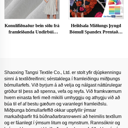
Konulífiðnaður bein sölu frá
Heildsala Miðlungs þyngd
framleiðanda Undirbúið
Bómull Spandex Prentaður
náttúrulega andrúmsloft
þéttur Efsta Stíl Sléttur
flíkagerð línur ramie bómull
Þéttur Þægur Stylish fyrir
fyrir meyja konulífiðnað
Klæði Klæðna Verðbráður
kleðna skyrta
Shaoxing Tangsi Textile Co., Ltd. er stolt yfir djúpkenningu
sinni á textílðreifinni; sérstaklega í framleiðingu miðþungs
bómullarfefs. Við byrjum á að velja og nálgast náttúrulegar
gröður til þess að spenna, vefa og reyfa. Við framkvæmum
hvern einasta ferli með mikilli umhyggju og athygju við að
búa til ef af bestu gæðum og varanlegri framleiðslu.
Miðþunga bómullarfeffið okkar uppfyllir ýmsar
markaðsþarfir frá búðnaðarbransчинni að heimilis textílum
og er fáanlegt í ýmsum litum og mynstrum. Rannsóknir og