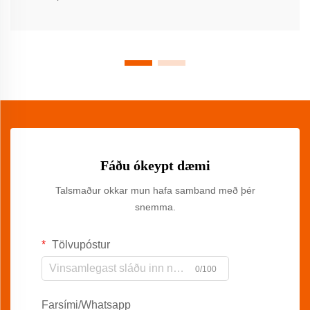
Fáðu ókeypt dæmi
Talsmaður okkar mun hafa samband með þér
snemma.
Tölvupóstur
0/100
Farsími/Whatsapp