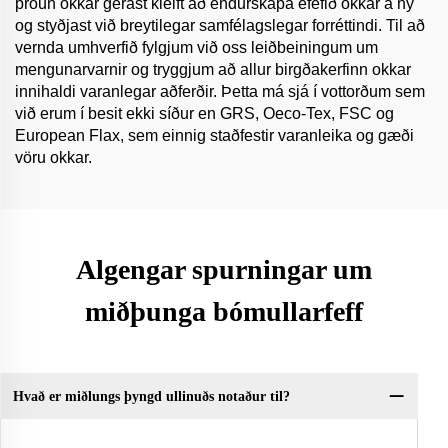
þróun okkar gerast kleift að endurskapa efefið okkar á ný
og styðjast við breytilegar samfélagslegar forréttindi. Til að
vernda umhverfið fylgjum við oss leiðbeiningum um
mengunarvarnir og tryggjum að allur birgðakerfinn okkar
innihaldi varanlegar aðferðir. Þetta má sjá í vottorðum sem
við erum í besit ekki síður en GRS, Oeco-Tex, FSC og
European Flax, sem einnig staðfestir varanleika og gæði
vöru okkar.
Algengar spurningar um
miðþunga bómullarfeff
Hvað er miðlungs þyngd ullinuðs notaður til?