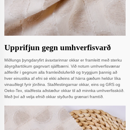
Upprifjun gegn umhverfisvarð
Miðlungs þyngdaryfirt ávaxtarinnar okkar er framleitt með sterku
ábyrgðartökum gagnvart sjálfbærni. Við notum umhverfisvænar
aðferðir í gegnum alla framleiðsluferlið og tryggjum þannig að
hver einustika af efni sé ekki aðeins af hárra gæðum heldur líka
vinauðlegt fyrir jörðina. Staðfestingarnar okkar, eins og GRS og
Oeko-Tex, staðfesta aðstæður okkar til að minnka umhverfisskóð.
Með því að velja efnið okkar styðurðu grænari framtíð.