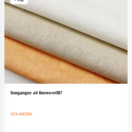
Inngangur að linenweefli?
SÝA MEIRA