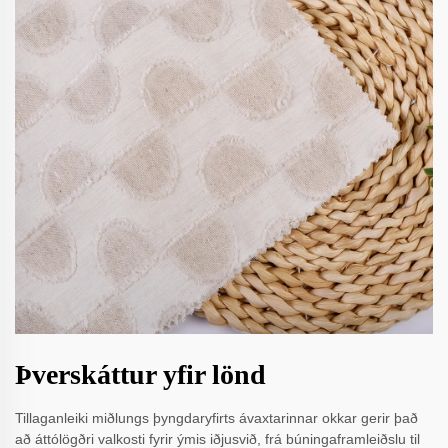
Þverskáttur yfir lönd
Tillaganleiki miðlungs þyngdaryfirts ávaxtarinnar okkar gerir það
að áttólögðri valkosti fyrir ýmis iðjusvið, frá búningaframleiðslu til