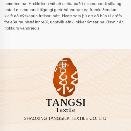
heimilisefna. Hæfileikinn við að sníða það í mismunandi stíla og
nota í mismunandi tilgangi gerir hönnurum og framleiðendum
kleift að nýsköpun frelsari hátt. Hvort sem þú ert að búa til grófa
föt eða raunhæf innreði, uppfyllir efnið okkar ýmsar nauðsynir án
nokkurs vandræðis.
SHAOXING TANGSILK TEXTILE CO.,LTD.