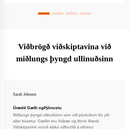
Viðbrögð viðskiptavina við
miðlungs þyngd ullinuðsinn
Sarah Johnson
Úrædd Gæði ogÞjónustu
Miðlungs þyngd ullinuðsinn sem við pöntuðum fór yfir
allar búsetur. Gæðin eru frábær og litirnir lifandi.
Viðskiptavinir voruð elska viðhorfið á efniinu!