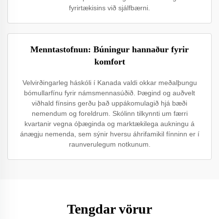
fyrirtækisins við sjálfbærni.
Menntastofnun: Búningur hannaður fyrir
komfort
Velvirðingarleg háskóli í Kanada valdi okkar meðalþungu
bómullarfínu fyrir námsmennasúðið. Þægind og auðvelt
viðhald fínsins gerðu það uppákomulagið hjá bæði
nemendum og foreldrum. Skólinn tilkynnti um færri
kvartanir vegna óþæginda og marktækilega aukningu á
ánægju nemenda, sem sýnir hversu áhrifamikil fínninn er í
raunverulegum notkunum.
Tengdar vörur