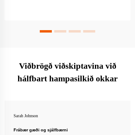
Viðbrögð viðskiptavina við
hálfbart hampasilkið okkar
Sarah Johnson
Frábær gæði og sjálfbærni