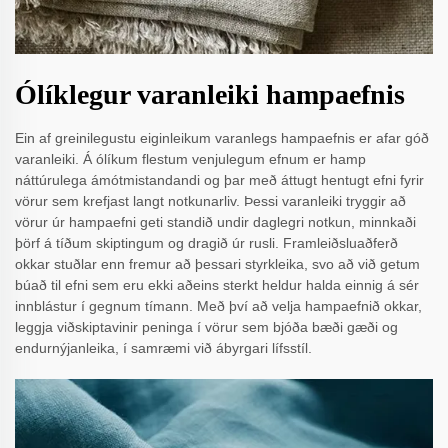
Ólíklegur varanleiki hampaefnis
Ein af greinilegustu eiginleikum varanlegs hampaefnis er afar góð
varanleiki. Á ólíkum flestum venjulegum efnum er hamp
náttúrulega ámótmistandandi og þar með áttugt hentugt efni fyrir
vörur sem krefjast langt notkunarliv. Þessi varanleiki tryggir að
vörur úr hampaefni geti standið undir daglegri notkun, minnkaði
þörf á tíðum skiptingum og dragið úr rusli. Framleiðsluaðferð
okkar stuðlar enn fremur að þessari styrkleika, svo að við getum
búað til efni sem eru ekki aðeins sterkt heldur halda einnig á sér
innblástur í gegnum tímann. Með því að velja hampaefnið okkar,
leggja viðskiptavinir peninga í vörur sem bjóða bæði gæði og
endurnýjanleika, í samræmi við ábyrgari lífsstíl.