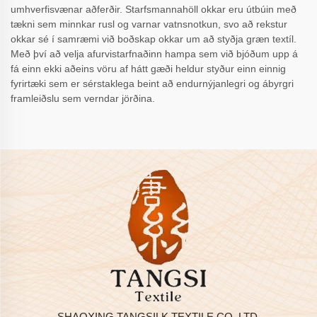
umhverfisvænar aðferðir. Starfsmannahöll okkar eru útbúin með
tækni sem minnkar rusl og varnar vatnsnotkun, svo að rekstur
okkar sé í samræmi við boðskap okkar um að styðja græn textíl.
Með því að velja afurvistarfnaðinn hampa sem við bjóðum upp á
fá einn ekki aðeins vöru af hátt gæði heldur styður einn einnig
fyrirtæki sem er sérstaklega beint að endurnýjanlegri og ábyrgri
framleiðslu sem verndar jörðina.
SHAOXING TANGSILK TEXTILE CO.,LTD.