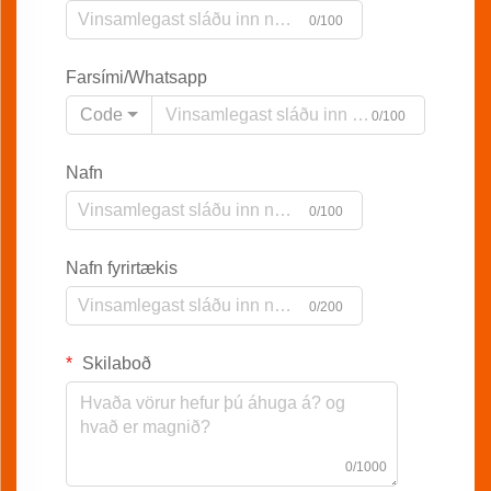
0/100
Farsími/Whatsapp
Code
0/100
Nafn
0/100
Nafn fyrirtækis
0/200
Skilaboð
0/1000