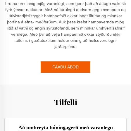
brotna en einnig mjög varanlegt, sem gerir það að áttugri valkosti
fyrir ýmsar notkunar. Með náttúrulegri andvarn gegn sveppum og
útivistarljósi tryggir hampaefnið okkar langt líftíma og minnkar
þörfina á efna- meðferðum. Auk þess krefst hampavernda mjög
lítið af vatni og engin sýrustofandi, sem minnkar umhverfisaflhrif
verulega. Með því að velja hampaefnið okkar styðurðu ekki
aðeins í gæðatextílum heldur einnig að heilsuverulegri
jarðarplönu.
FÁAÐU ÁBOÐ
Tilfelli
Að umbreyta búningagerð með varanlegu