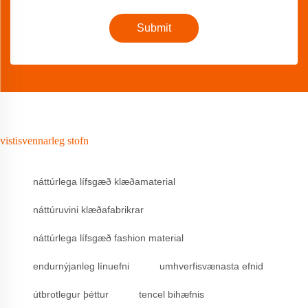
Submit
vistisvennarleg stofn
náttúrlega lífsgæð klæðamaterial
náttúruvini klæðafabrikrar
náttúrlega lífsgæð fashion material
endurnýjanleg línuefni
umhverfisvænasta efnid
útbrotlegur þéttur
tencel bihæfnis