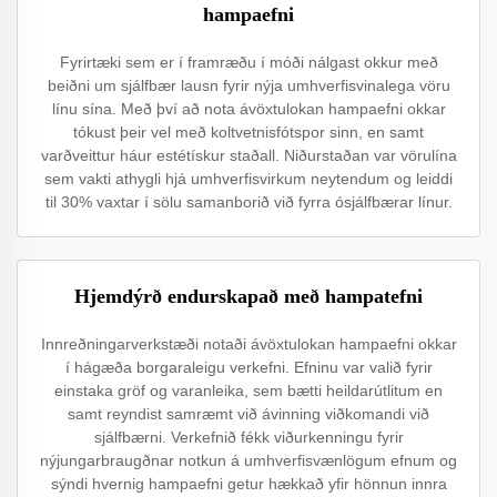
hampaefni
Fyrirtæki sem er í framræðu í móði nálgast okkur með
beiðni um sjálfbær lausn fyrir nýja umhverfisvinalega vöru
línu sína. Með því að nota ávöxtulokan hampaefni okkar
tókust þeir vel með koltvetnisfótspor sinn, en samt
varðveittur háur estétískur staðall. Niðurstaðan var vörulína
sem vakti athygli hjá umhverfisvirkum neytendum og leiddi
til 30% vaxtar í sölu samanborið við fyrra ósjálfbærar línur.
Hjemdýrð endurskapað með hampatefni
Innreðningarverkstæði notaði ávöxtulokan hampaefni okkar
í hágæða borgaraleigu verkefni. Efninu var valið fyrir
einstaka gröf og varanleika, sem bætti heildarútlitum en
samt reyndist samræmt við ávinning viðkomandi við
sjálfbærni. Verkefnið fékk viðurkenningu fyrir
nýjungarbraugðnar notkun á umhverfisvænlögum efnum og
sýndi hvernig hampaefni getur hækkað yfir hönnun innra