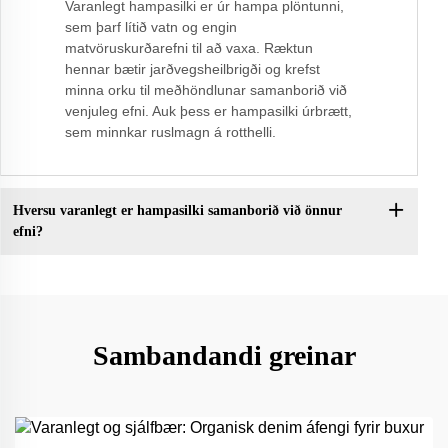
Varanlegt hampasilki er úr hampa plöntunni,
sem þarf lítið vatn og engin
matvöruskurðarefni til að vaxa. Ræktun
hennar bætir jarðvegsheilbrigði og krefst
minna orku til meðhöndlunar samanborið við
venjuleg efni. Auk þess er hampasilki úrbrætt,
sem minnkar ruslmagn á rotthelli.
Hversu varanlegt er hampasilki samanborið við önnur
efni?
Sambandandi greinar