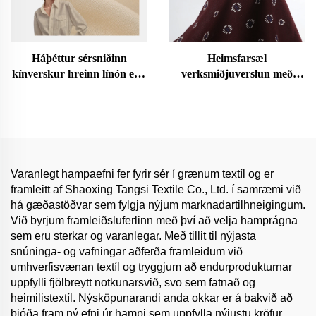
Háþéttur sérsniðinn
Heimsfarsæl
kínverskur hreinn línón efni
verksmiðjuverslun með
með einnig lit einfaldur
hágæða 100% bómullar efni
veifinn varanlegur í viðtöku
fyrir klæði, sérsniðin litir,
umhverfisvænur skikkjur
veif tekník, stæð og
fyrir drengja klæði línón
einfaldur litur fyrir stelpur
efni
dress
Varanlegt hampaefni fer fyrir sér í grænum textíl og er
framleitt af Shaoxing Tangsi Textile Co., Ltd. í samræmi við
há gæðastöðvar sem fylgja nýjum marknadartilhneigingum.
Við byrjum framleiðsluferlinn með því að velja hamprágna
sem eru sterkar og varanlegar. Með tillit til nýjasta
snúninga- og vafningar aðferða framleidum við
umhverfisvænan textíl og tryggjum að endurprodukturnar
uppfylli fjölbreytt notkunarsvið, svo sem fatnað og
heimilistextíl. Nýsköpunarandi anda okkar er á bakvið að
bjóða fram ný efni úr hampi sem uppfylla nýjustu kröfur