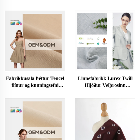
Fabrikkusala Þéttur Tencel
Linnefabrikk Lurex Twill
flínur og kunningsefni
Hljóður Velþrosinn
220gsm fyrir klæði viðburða
Umhverfisvæn Húðvæn
Hjálparlínur
Fatnaður Konur og
Karlafatnaður Dress Efni
fyrir Klæði