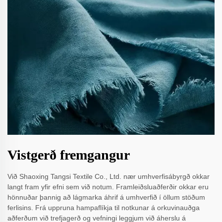
Vistgerð fremgangur
Við Shaoxing Tangsi Textile Co., Ltd. nær umhverfisábyrgð okkar
langt fram yfir efni sem við notum. Framleiðsluaðferðir okkar eru
hönnuðar þannig að lágmarka áhrif á umhverfið í öllum stöðum
ferlisins. Frá uppruna hampaflíkja til notkunar á orkuvinauðga
aðferðum við trefjagerð og vefningi leggjum við áherslu á