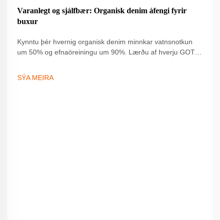
19
Varanlegt og sjálfbær: Organisk denim áfengi fyrir
Sep
buxur
Kynntu þér hvernig organisk denim minnkar vatnsnotkun
um 50% og efnaöreiningu um 90%. Lærðu af hverju GOTS-
vottaðar, varanlegar buxur eru að breyta sjálfbærum
töfrum. Lestu meira.
SÝA MEIRA