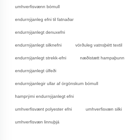
umhverfisvænn bómull
endurnýjanleg efni til fatnaðar
endurnýjanlegt denuxefni
endurnýjanlegt silknefni
vörðuleg vatnsþétt textil
endurnýjanlegt strekk-efni
næðistætt hampaþunn
endurnýjanlegt úlfeði
endurnýjanlegir ullar af órgönskum bómull
hamprými endurnýjanlegt efni
umhverfisvænt polyester efni
umhverfisvæn silki
umhverfisvæn linnuþjá