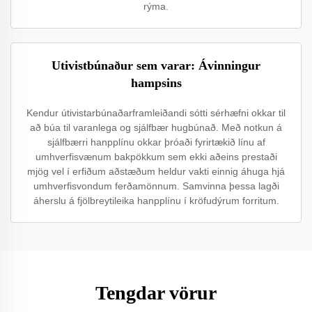
rýma.
Utivistbúnaður sem varar: Ávinningur
hampsins
Kendur útivistarbúnaðarframleiðandi sótti sérhæfni okkar til
að búa til varanlega og sjálfbær hugbúnað. Með notkun á
sjálfbærri hanpplínu okkar þróaði fyrirtækið línu af
umhverfisvænum bakpökkum sem ekki aðeins prestaði
mjög vel í erfiðum aðstæðum heldur vakti einnig áhuga hjá
umhverfisvondum ferðamönnum. Samvinna þessa lagði
áherslu á fjölbreytileika hanpplínu í kröfudýrum forritum.
Tengdar vörur