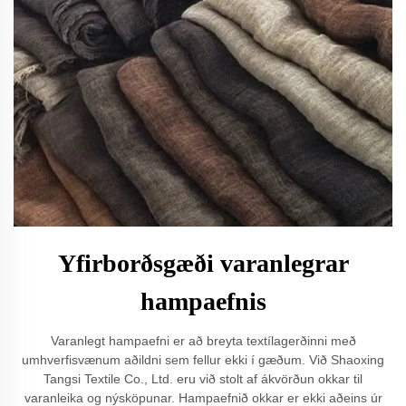
Yfirborðsgæði varanlegrar
hampaefnis
Varanlegt hampaefni er að breyta textílagerðinni með
umhverfisvænum aðildni sem fellur ekki í gæðum. Við Shaoxing
Tangsi Textile Co., Ltd. eru við stolt af ákvörðun okkar til
varanleika og nýsköpunar. Hampaefnið okkar er ekki aðeins úr