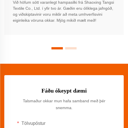
Við höfum sótt varanlegt hampasilki frá Shaoxing Tangsi
Textile Co., Ltd. í yfir tvo ár. Gæðin eru ólíklega jafngóð,
og viðskiptavinir voru miklir að meta umhverfisvini
eiginleika vöruna okkar. Mjög mikið mælt með!
Fáðu ókeypt dæmi
Talsmaður okkar mun hafa samband með þér
snemma.
Tölvupóstur