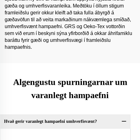
gæða og umhverfisvaranleika. Meðtöku í öllum stigum
framleiðslu gerir okkur kleift að taka fulla ábyrgð á
gæðavöfun til að veita markaðinum nákvæmlega smíðað,
umhverfisvænt hampaefni. GRS og Oeko-Tex vottorðin
sem við erum í beskyni sýna yfirborðið á okkar áhrifamiklu
baráttu fyrir gæði og umhverfisvægi í framleiðslu
hampaefnis.
Algengustu spurningarnar um
varanlegt hampaefni
Hvað gerir varanlegt hampaefni umhverfisvænt?