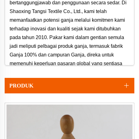
bertanggungjawab dan penggunaan secara sedar. Di
Shaoxing Tangsi Textile Co., Ltd., kami telah
memanfaatkan potensi ganja melalui komitmen kami
terhadap inovasi dan kualiti sejak kami ditubuhkan
pada tahun 2010. Pakar kami dalam gentian semula
jadi meliputi pelbagai produk ganja, termasuk fabrik
Ganja 100% dan campuran Ganja, direka untuk
memenuhi keperluan pasaran global yang sentiasa
berubah.
PRODUK
Mengapa Memilih Fabrik Ganja Kami?
Kelebihan Utama
1. Kelestarian Alam Sekitar yang Luar Biasa
Getah merupakan salah satu gentian yang paling
mesra alam. Ia memerlukan sedikit air, tumbuh dengan