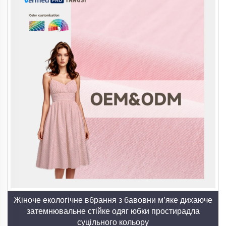
Жіноче екологічне вбрання з бавовни м’яке дихаюче
затемнювальне стійке одяг юбки простирадла
суцільного кольору