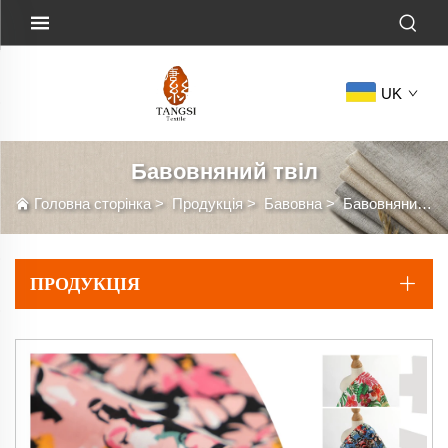
UK
Бавовняний твіл
Головна сторінка
>
Продукція
>
Бавовна
>
Бавовняний твіл
ПРОДУКЦІЯ