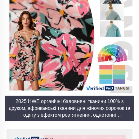
2025 НWE органічні бавовняні тканини 100% з
друком, африканські тканини для жіночих сорочок та
одягу з ефектом розтягнення, однотонні
пофарбовані тканини полотняного переплетіння для
дівчат