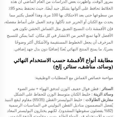
بمرور الوقت. وأظهرت بعض الدراسات من العام الماضي أن هذه
الخلائط تحافظ على ألوانها بشكل جيد أيضًا، حيث تحتفظ بنحو 85٪
من سطوعها حتى بعد الاحتكاك بها 100 مرة. وهذا أفضل بكثير مما
يحدث مع الكتان أو الحرير عند تآكلها. وعند العمل على أنماط مفصلة،
فإن الأقمشة ذات النسيج الضيق مثل القماش الخشن تكون هي
الأفضل لأنها تمنع الحبر من الانتشار في كل مكان. كما يمكن للنسيج
المزخرف أن يجعل الخطوط المستقيمة والأشكال أكثر وضوحًا
بصريًا، ما يمنح المنتج النهائي بُعدًا إضافيًا دون بذل جهد إضافي.
مطابقة أنواع الأقمشة حسب الاستخدام النهائي
(وسائد، مناشف، ستائر، إلخ)
مواءمة خصائص القماش مع المتطلبات الوظيفية:
الستائر
: قطن فوال خفيف الوزن لتدفق الهواء + نشر الضوء
وسائد الزينة
: خليط الكتان متوسط الوزن للحفاظ على الشكل
مفارش الطاولات
: خليط البوليستر-القطن (65/35) مقاوم لبقع النبيذ
يُفضل المصممون مناديل القطن البوليني في المناسبات الرسمية
(82% يفضلون سقوطها المشدود)، لكنهم يختارون البوليستر المعاد
تدويره للاستخدام في الهواء الطلق بسبب مقاومته لأشعة الشمس