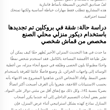
لفّ صناديق التخزين البسيطة بأنماط فانتازية
هذه المشاريع تتطلب فقط مهارات خياطة أساسية ولكنها تمنحك
لمسة احترافية.
دراسة حالة: شقة في بروكلين تم تجديدها
باستخدام ديكور منزلي محلي الصنع
مخصص من قماش شخصي
ما حدث في هذا التحديث المنزلي الأخير يُظهر حقًا كيف يمكن أن
تغيّر طباعة الأقمشة المساحة بالكامل. فقد استخدم شخص نمطًا
واحدًا مطبوعًا بلون الحصى وطبّقه في جميع أنحاء منزله، من أغطية
الوسائد إلى واجهات الخزائن، بل وصنع فاصلًا عائمًا للغرفة باستخدام
نفس النمط. وأفاد الأشخاص الذين شاهدوا المشروع بعد الانتهاء بأنه
بحسب الاستبيانات اللاحقة، شعروا بأن الغرف أصبحت أكثر اتصالًا
بصريًا بنسبة 41٪، وكل ذلك مع إنفاق أقل من مئتي دولار على المواد.
تشير بعض أبحاث التصميم الداخلي إلى أنه عندما يكرر أصحاب
المنازل نماذج كهذه بشكل استراتيجي أثناء عرض المنزل، فإن
المشترين المحتملين يميلون إلى تقدير العقارات بزيادة تبلغ حوالي