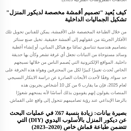
كيف يُعيد "تصميم أقمشة مخصصة لديكور المنزل"
تشكيل الجماليات الداخلية
من خلال الطباعة المخصصة على الأقمشة، يمكن للفنانين تحويل تلك
الأفكار الجريئة من عقولهم إلى أقمشة حقيقية. تخيل صنع ستائر
بتصاميم هندسية تتناسق تمامًا مع هياكل المباني، أو إنشاء أغطية
وسائد مستوحاة من النباتات تجعل أي غرفة تشعر وكأن بها حديقة
داخلية. المواقع الإلكترونية التي يُصمم الناس من خلالها نسيجهم
الخاص تُحدث تغييرًا كبيرًا لكل من المحترفين وهواة هذه الحرفة على
حد سواء. وفقًا لأحدث الأبحاث الصادرة عن دراسة الابتكار النسيجي
لعام 2025، فإن ما يقارب 6 من كل 10 أشخاص يجربون هذه
المنصات يقولون إنهم يقومون بذلك أساسًا لأنه يمنحهم شعورًا
بالرضا الإبداعي عند رؤية تصاميمهم تتحول إلى واقع على القماش.
بصيرة بيانات: زيادة بنسبة 67٪ في عمليات البحث
عن ديكور المنزل بالأسلوب اليدوي (DIY) التي
تتضمن طباعة قماش خاص (2020–2023)