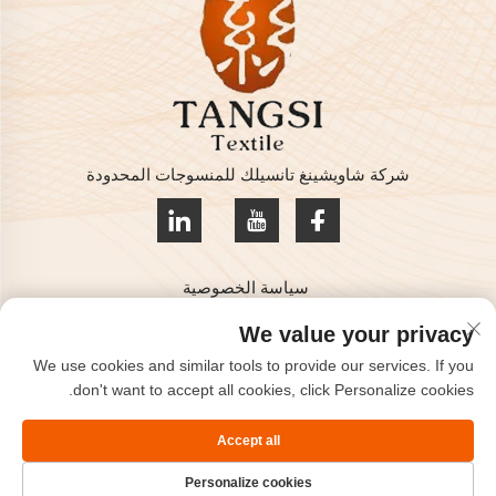
شركة شاويشينغ تانسيلك للمنسوجات المحدودة
سياسة الخصوصية
حقوق النشر © 2025 من قبل شركة شاويشينغ تانسيلك للمنسوجات
We value your privacy
المحدودة
We use cookies and similar tools to provide our services. If you
اتصل بنا
don't want to accept all cookies, click Personalize cookies.
Address: غرفة 801، الطابق 8، هايزهو إنترناشونال، كيتشياو،
Accept all
شاويشينغ، تشجيانغ، الصين.
Personalize cookies
هاتف:
+86-575-85563399