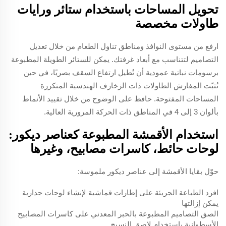
تحويل المساحات باستخدام ستائر ورايات
طاولات مخصصة
ارفع من مستوى النوافذ ومناطق تناول الطعام من خلال تعديل
التصاميم لتتناسب مع أبعاد غرفتك. يمكن للستائر الطويلة المطبوعة
برسومات نباتية عمودية أن تُطيل ارتفاع السقف بصريًا، في حين
تُثبّت المفارش الطاولات ذات الزخارف الهندسية المتكررة
المساحات المفتوحة. حافظ على الوضوح من خلال تقييد الأنماط
بألوان 3 إلى 4 في المناطق ذات الحركة المرورية العالية.
استخدام الأقمشة المطبوعة كعناصر ديكور:
لوحات حائط، كاسرات مصابيح، وغيرها
حوّل بقايا الأقمشة إلى عناصر ديكور ملموسة:
افرد الطباعة الجريئة على إطارات قماشية لإنشاء لوحات جدارية
يمكن إزالتها
الصق التصاميم المطبوعة بالحبر المعدني على كاسرات المصابيح
الأسطوانية باستخدام لاصق النسيج