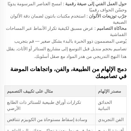
حول العمل الفني إلى صيغة رقمية
: امسح العناصر المرسومة يدويًا
وحسّن الحواف رقميًا
جرّب توزيعات الألوان
: استخدم مكتبات بانتون لضمان دقة الألوان
الصبغية
محاكاة التصاميم
: عرض مسبق لكيفية تكرار الأنماط عبر المساحات
القماشية
يُوصي المصممون ذوو الخبرة بالبدء بشكل صغير — قم بتجريب
تصاميم بحجم منديل قبل التوسع إلى مشاريع الستائر أو الأثاث. يقلل
هذا النهج التدريجي من هدر المواد مع صقل أسلوبك.
دمج الإلهام من الطبيعة، والفن، واتجاهات الموضة
في تصاميمك
مصدر الإلهام
مثال على تكييف التصميم
الحدائق
تكرارات أوراق طبيعية للستائر ذات الطابع
النباتية
الأرضي
الفن التجريدي
وسادة إسقاط مستوحاة من الكوبيزم تتناقض
أقمشة المدرج
زخارف خيوط معدنية تحاكي حقائب اليد الفاخرة