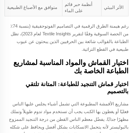
أنظمة حبر قائم
الأثر البيئي
متوافق مع الأصباغ الطبيعية
على الماء
رغم هيمنة الطرق الرقمية في التصاميم الفوتوحقيقية (بنسبة 74٪
من الحصة السوقية وفقًا لتقرير Textile Insights لعام 2023)، تظل
الطباعة بالقوالب شائعة بين الحرفيين الذين يبحثون عن عيوب
طبيعية في القطع التراثية.
اختيار القماش والمواد المناسبة لمشاريع
الطباعة الخاصة بك
اختيار قماش التنجيد للطباعة: المتانة تلتقي
بالتصميم
مشاريع الأقمشة المطبوعة التي تشمل أشياء يجلس عليها الناس
فعليًا أو يغطون بها الكنب يجب أن تستخدم مواد تدوم طويلاً وتملك
مظهرًا جذابًا. يفضّل معظم الناس القطن من درجة التنجيد الممزوج
بالبوليستر لأنه يتحمل الانسكابات بشكل أفضل ويحافظ على شكله