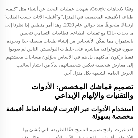
وفقًا لاتجاهات Google، شهدت عمليات البحث عن أشياء مثل "كيفية
طباعة الأقمشة المخصصة في المنزل" و"أغطية الأثاث حسب الطلب"
ارتفاعًا ملحوظًا منذ حوالي عام 2020. وهذا أمر منطقي إذا نظرنا إلى
ما يحدث حاليًا مع تقنيات الطباعة. فطابعات التسامي تتحسن
باستمرار، مما يمكّن الأشخاص من إنشاء طبعات مفصلة جدًا وبجودة
صورة فوتوغرافية مباشرة على خلطات البوليستر. الناس لم يعودوا
فقط يزيّنون أماكنهم، بل هم في الأساس يحوّلون مساحات معيشتهم
إلى معارض شخصية تعكس شخصياتهم، بدلًا من اختيار أساليب
العرض العامة الشبيهة بكل منزل آخر.
تصميم قماشك المخصص: الأدوات
والتقنيات والإلهام الإبداعي
استخدام الأدوات عبر الإنترنت لإنشاء أنماط أقمشة
مخصصة بسهولة
لقد غيرت برامج تصميم النسيج حقًا الطريقة التي يُنشئ بها
الأشخاص أقمشتهم الخاصة في الآونة الأخيرة. من خلال هذه