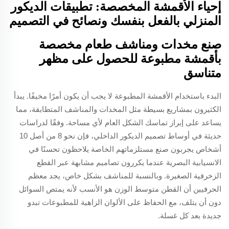
إحياء الأقمشة المخصصة: تطبيقات الديكور
المنزلي بالفعل بنفسك ونصائح في التصميم
صنع مخدات ومناشف طعام مخصصة
بأقمشة مطبوعة للحصول على مظهر
متناسق
البدء باستخدام الأقمشة المطبوعة لا يجب أن يكون أمرًا مخيفًا. يبدأ
الكثيرون بمشاريع بسيطة مثل المخدات والمناشف المتطابقة، مما
يساعد على إبراز تماسك الشكل العام لأي مساحة. وفقًا لدراسات
حديثة في أوساط تصميم الديكور الداخلي، فإن نحو 8 من أصل 10
أشخاص يجربون صنع مستلزماتهم الخاصة يلاحظون تحسنًا في
الانسيابية البصرية عندما يكررون تصاميم مشابهة عبر القطع
الزخرفية الصغيرة. وبالنسبة للمناشف بشكل خاص، يجد معظم
الحرفيين أن القطن متوسط الوزن هو الأنسب لأنه يمتص السوائل
دون أن يتلف، مع الحفاظ على الألوان الزاهية للمطبوعات تبدو
جديدة بعد كل غسلة.