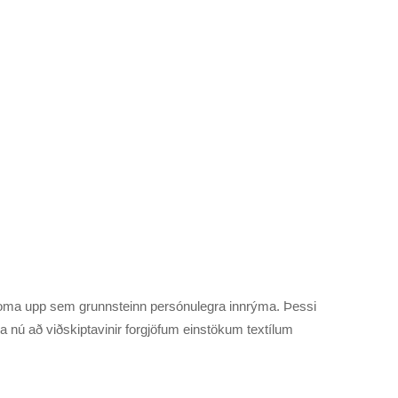
oma upp sem grunnsteinn persónulegra innrýma. Þessi
a nú að viðskiptavinir forgjöfum einstökum textílum