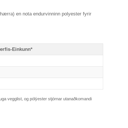
ærra) en nota endurvinninn polyester fyrir
rfis-Einkunn*
nauga vegglist, og pólýester stjórnar utanaðkomandi