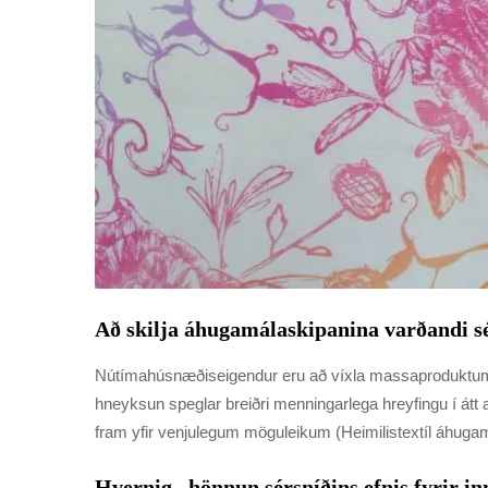
Að skilja áhugamálaskipanina varðandi sé
Nútímahúsnæðiseigendur eru að víxla massaproduktum
hneyksun speglar breiðri menningarlega hreyfingu í átt
fram yfir venjulegum möguleikum (Heimilistextíl áhuga
Hvernig „hönnun sérsníðins efnis fyrir in