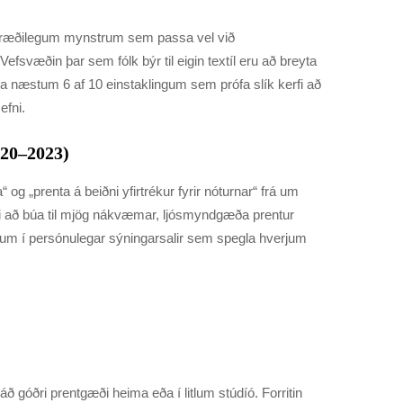
úmfræðilegum mynstrum sem passa vel við
fsvæðin þar sem fólk býr til eigin textíl eru að breyta
 næstum 6 af 10 einstaklingum sem prófa slík kerfi að
efni.
020–2023)
g „prenta á beiðni yfirtrékur fyrir nóturnar“ frá um
lki að búa til mjög nákvæmar, ljósmyndgæða prentur
ínum í persónulegar sýningarsalir sem spegla hverjum
ð góðri prentgæði heima eða í litlum stúdíó. Forritin