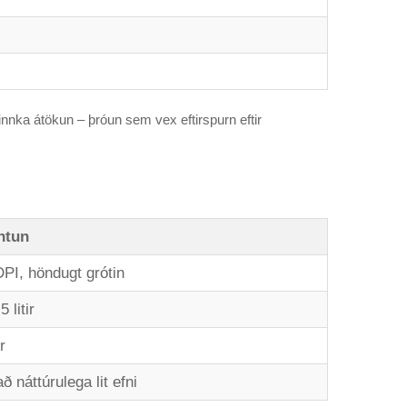
nnka átökun – þróun sem vex eftirspurn eftir
ntun
PI, höndugt grótin
 litir
r
ð náttúrulega lit efni