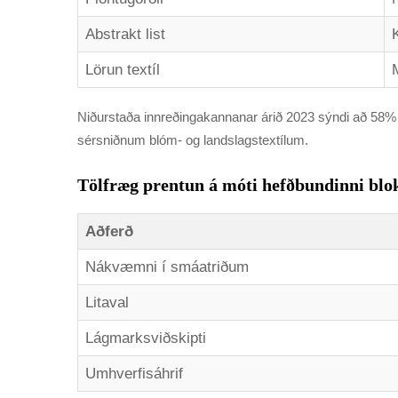
Abstrakt list
Lörun textíl
Niðurstaða innreðingakannanar árið 2023 sýndi að 58% h
sérsniðnum blóm- og landslagstextílum.
Tölfræg prentun á móti hefðbundinni blokk
Aðferð
Nákvæmni í smáatriðum
Litaval
Lágmarksviðskipti
Umhverfisáhrif