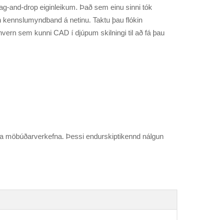
drag-and-drop eiginleikum. Það sem einu sinni tók
an kennslumyndband á netinu. Taktu þau flókin
hvern sem kunni CAD í djúpum skilningi til að fá þau
 eða möbúðarverkefna. Þessi endurskiptikennd nálgun