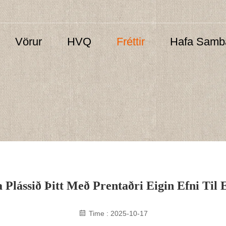
Vörur
HVQ
Fréttir
Hafa Samb
 Plássið Þitt Með Prentaðri Eigin Efni Til 
Time : 2025-10-17