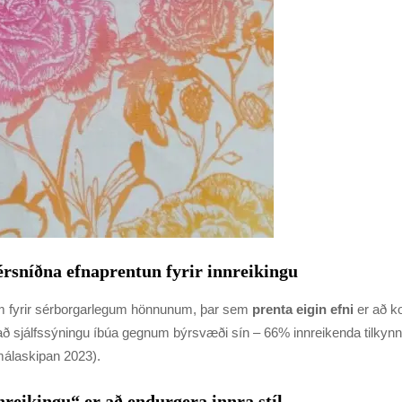
rsníðna efnaprentun fyrir innreikingu
 fyrir sérborgarlegum hönnunum, þar sem
prenta eigin efni
er að k
 að sjálfssýningu íbúa gegnum býrsvæði sín – 66% innreikenda tilkynn
málaskipan 2023).
nreikingu“ er að endurgera innra stíl