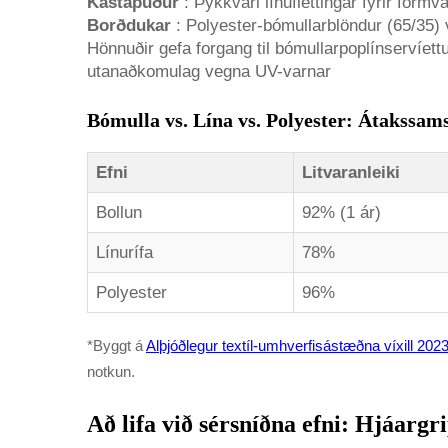
Kastapúður
: Þykkvari línuflettingar fyrir formv
Borðdukar
: Polyester-bómullarblöndur (65/35)
Hönnuðir gefa forgang til bómullarpoplínservíet
utanaðkomulag vegna UV-varnar
Bómulla vs. Lína vs. Polyester: Átakssams
Efni
Litvaranleiki
Bollun
92% (1 ár)
Línurífa
78%
Polyester
96%
*Byggt á
Alþjóðlegur textíl-umhverfisástæðna víxill 202
notkun.
Að lifa við sérsníðna efni: Hjáargr