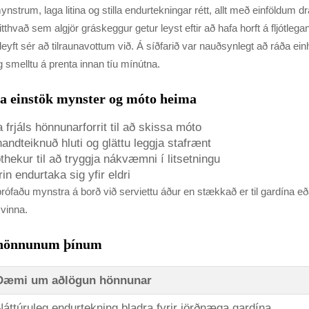
ynstrum, laga litina og stilla endurtekningar rétt, allt með einföldum 
hvað sem algjör gráskeggur getur leyst eftir að hafa horft á fljótleg
yft sér að tilraunavottum við. Á síðfarið var nauðsynlegt að ráða ein
 smelltu á prenta innan tíu mínútna.
nna einstök mynster og móto heima
 frjáls hönnunarforrit til að skissa móto
andteiknuð hluti og glättu leggja stafrænt
thekur til að tryggja nákvæmni í litsetningu
n endurtaka sig yfir eldri
prófaðu mynstra á borð við serviettu áður en stækkað er til gardína
 vinna.
 í hönnunum þínum
Dæmi um aðlögun hönnunar
Náttúruleg endurtekning bladra fyrir jörðnæga gardína