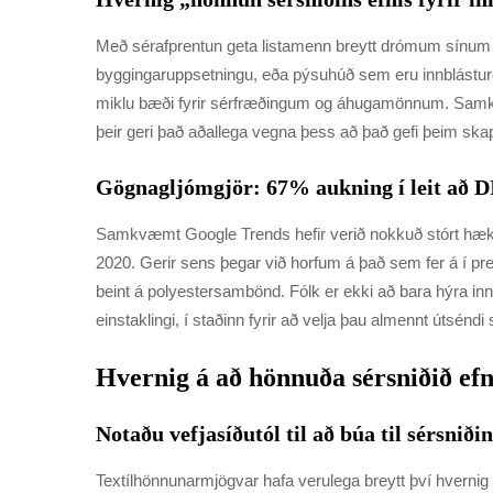
Með sérafprentun geta listamenn breytt drómum sínum í
byggingaruppsetningu, eða pýsuhúð sem eru innblásturð af
miklu bæði fyrir sérfræðingum og áhugamönnum. Samkvæ
þeir geri það aðallega vegna þess að það gefi þeim ska
Gögnagljómgjör: 67% aukning í leit að DI
Samkvæmt Google Trends hefir verið nokkuð stórt hækki í 
2020. Gerir sens þegar við horfum á það sem fer á í pr
beint á polyestersambönd. Fólk er ekki að bara hýra in
einstaklingi, í staðinn fyrir að velja þau almennt útséndi 
Hvernig á að hönnuða sérsniðið efni
Notaðu vefjasíðutól til að búa til sérsniði
Textílhönnunarmjögvar hafa verulega breytt því hvernig f