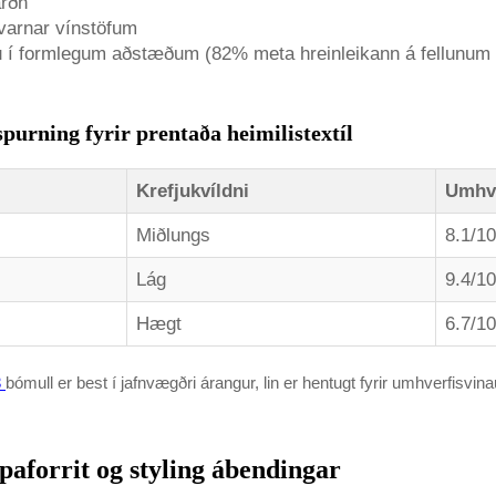
arðn
 varnar vínstöfum
tu í formlegum aðstæðum (82% meta hreinleikann á fellunum h
purning fyrir prentaða heimilistextíl
Krefjukvíldni
Umhve
Miðlungs
8.1/10
Lág
9.4/10
Hægt
6.7/10
3
bómull er best í jafnvægðri árangur, lin er hentugt fyrir umhverfisvi
ipaforrit og styling ábendingar