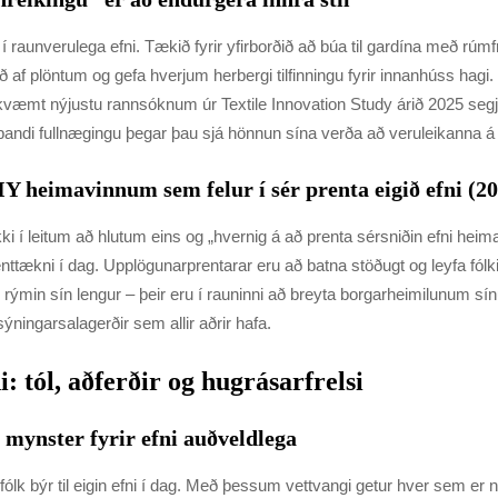
 raunverulega efni. Tækið fyrir yfirborðið að búa til gardína með r
 plöntum og gefa hverjum herbergi tilfinningu fyrir innanhúss hagi. Ve
mt nýjustu rannsóknum úr Textile Innovation Study árið 2025 segja
pandi fullnægingu þegar þau sjá hönnun sína verða að veruleikanna á 
Y heimavinnum sem felur í sér prenta eigið efni (2
leitum að hlutum eins og „hvernig á að prenta sérsniðin efni heima“ o
enttækni í dag. Upplögunarprentarar eru að batna stöðugt og leyfa fó
n rýmin sín lengur – þeir eru í rauninni að breyta borgarheimilunum s
sýningarsalagerðir sem allir aðrir hafa.
: tól, aðferðir og hugrásarfrelsi
n mynster fyrir efni auðveldlega
ólk býr til eigin efni í dag. Með þessum vettvangi getur hver sem er ná