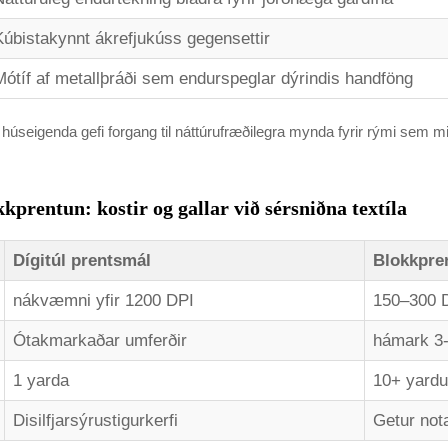
Kúbistakynnt ákrefjukúss gegensettir
Mótíf af metallþráði sem endurspeglar dýrindis handföng
úseigenda gefi forgang til náttúrufræðilegra mynda fyrir rými sem mi
prentun: kostir og gallar við sérsniðna textíla
Dígitúl prentsmál
Blokkpre
nákvæmni yfir 1200 DPI
150–300 D
Ótakmarkaðar umferðir
hámark 3-5
1 yarda
10+ yardu
Disilfjarsýrustigurkerfi
Getur nota