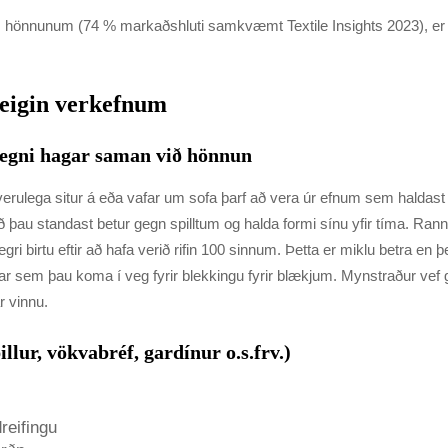
m hönnunum (74 % markaðshluti samkvæmt Textile Insights 2023), 
í eigin verkefnum
nlegni hagar saman við hönnun
rulega situr á eða vafar um sofa þarf að vera úr efnum sem haldast ekk
þau standast betur gegn spilltum og halda formi sínu yfir tíma. Rann
birtu eftir að hafa verið rifin 100 sinnum. Þetta er miklu betra en þega
þar sem þau koma í veg fyrir blekkingu fyrir blækjum. Mynstraður vef 
r vinnu.
lur, vökvabréf, gardínur o.s.frv.)
dreifingu