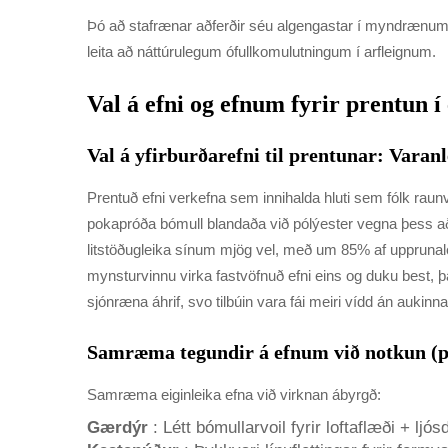
Þó að stafrænar aðferðir séu algengastar í myndrænu
leita að náttúrulegum ófullkomulutningum í arfleignum.
Val á efni og efnum fyrir prentun 
Val á yfirburðarefni til prentunar: Vara
Prentuð efni verkefna sem innihalda hluti sem fólk raunve
pokapróða bómull blandaða við pólýester vegna þess að 
litstöðugleika sínum mjög vel, með um 85% af upprunalegri 
mynsturvinnu virka fastvöfnuð efni eins og duku best, 
sjónræna áhrif, svo tilbúin vara fái meiri vídd án aukinna
Samræma tegundir á efnum við notkun (pil
Samræma eiginleika efna við virknan ábyrgð:
Gærdýr
: Létt bómullarvoil fyrir loftaflæði + ljós