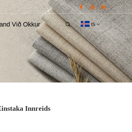
and Við Okkur
IS
Einstaka Innreids