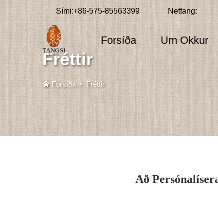
Sími:
+86-575-85563399
Netfang:
Forsíða
Um Okkur
Fréttir
Forsíða
>
Fréttir
Að Persónalísera