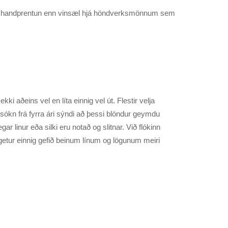
er handprentun enn vinsæl hjá höndverksmönnum sem
i aðeins vel en líta einnig vel út. Flestir velja
sókn frá fyrra ári sýndi að þessi blöndur geymdu
r linur eða silki eru notað og slitnar. Við flókinn
getur einnig gefið beinum línum og lögunum meiri