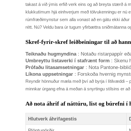
takast á við ýmis erfið verk eins og að breyta stærð á m
klukkutímum hjá einhverjum með tölvukenningu er nú eitt
rúmfræðimynstur sem alla vonast að en gátu ekki áður le
rétt. Nú? Veldu bara úr tugum yfirbættra sniðmátanna og
Skref-fyrir-skref leiðbeiningar til að ha
Teiknaðu hugmyndina
: Notaðu ristarpappír eða
Umbreyttu listaverki í stafrænt form
: Skenu h
Prófaðu litasamsetningar
: Nota Pantone-biblió
Líkona uppsetningar
: Forskoða hvernig mynstri
Reyndir hönnuður mæla með því að byrja í lítilvæddi – 
minnkar úrgang efna á meðan á snyrtingu stílsins er að
Að nota áhrif af náttúru, list og búrefni
Hlutverk áhrifagestis
Plöntugörðir