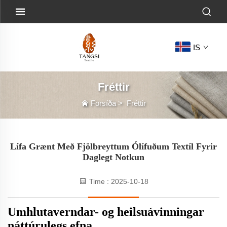
IS
Fréttir
Forsíða
>
Fréttir
Lífa Grænt Með Fjölbreyttum Ólífuðum Textíl Fyrir
Daglegt Notkun
Time : 2025-10-18
Umhlutaverndar- og heilsuávinningar
náttúrulegs efna