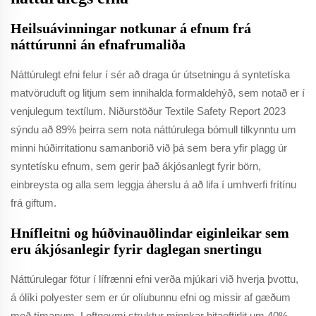
Heilsuávinningar notkunar á efnum frá
náttúrunni án efnafrumaliða
Náttúrulegt efni felur í sér að draga úr útsetningu á syntetíska
matvöruduft og litjum sem innihalda formaldehýð, sem notað er í
venjulegum textílum. Niðurstöður Textile Safety Report 2023
sýndu að 89% þeirra sem nota náttúrulega bómull tilkynntu um
minni húðirritationu samanborið við þá sem bera yfir plagg úr
syntetísku efnum, sem gerir það ákjósanlegt fyrir börn,
einbreysta og alla sem leggja áherslu á að lifa í umhverfi frítínu
frá giftum.
Hnífleitni og húðvinauðlindar eiginleikar sem
eru ákjósanlegir fyrir daglegan snertingu
Náttúrulegar fötur í lífrænni efni verða mjúkari við hverja þvottu,
á ólíki polyester sem er úr olíubunnu efni og missir af gæðum
með tímanum. Loftgeymi struktur minnkar hitaeftirlit um 40%