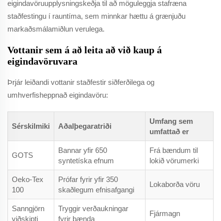
eigindavöruupplysningskeðja til að möguleggja stafræna
staðfestingu í rauntíma, sem minnkar hættu á grænjuðu
markaðsmálamiðlun verulega.
Vottanir sem á að leita að við kaup á
eigindavöruvara
Þrjár leiðandi vottanir staðfestir siðferðilega og
umhverfisheppnað eigindavöru:
Umfang sem
Sérskilmiki
Aðalþegaratriði
umfattað er
Bannar yfir 650
Frá bændum til
GOTS
syntetíska efnum
lokið vörumerki
Oeko-Tex
Prófar fyrir yfir 350
Lokaborða vöru
100
skaðlegum efnisafgangi
Sanngjörn
Tryggir verðaukningar
Fjármagn
viðskipti
fyrir bænda