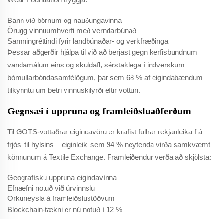
Bann við börnum og nauðungavinna
Örugg vinnuumhverfi með verndarbúnað
Samningréttindi fyrir landbúnaðar- og verkfræðinga
Þessar aðgerðir hjálpa til við að berjast gegn kerfisbundnum
vandamálum eins og skuldafl, sérstaklega í indverskum
bómullarbóndasamfélögum, þar sem 68 % af eigindabændum
tilkynntu um betri vinnuskilyrði eftir vottun.
Gegnsæi í uppruna og framleiðsluaðferðum
Til GOTS-vottaðrar eigindavöru er krafist fullrar rekjanleika frá
frjósi til hylsins – eiginleiki sem 94 % neytenda virða samkvæmt
könnunum á Textile Exchange. Framleiðendur verða að skjölsta:
Geografísku uppruna eigindavínna
Efnaefni notuð við úrvinnslu
Orkuneysla á framleiðslustöðvum
Blockchain-tækni er nú notuð í 12 %