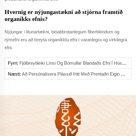
Hvernig er nýjungastækni að stjórna framtíð
organíkks efnis?
Nýjungar í litunartækni, bióabbrotanlegum fiberblöndum og
rýmefni eru að breyta organíkktu efni í varanlegra og virkilegra
efni.
Fyrri:
Fjölbreytileiki Línsi Og Bómullar Blandaðs Efni Í Húshaldstextílum
Næsti:
Að Persónalísera Plássið Þitt Með Prentaðri Eigin Efni Til Einstaka Innreids