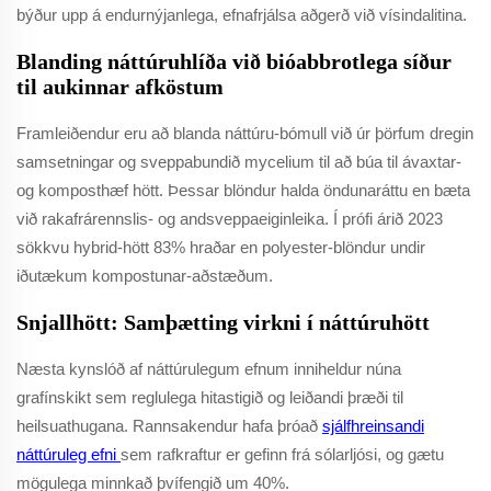
býður upp á endurnýjanlega, efnafrjálsa aðgerð við vísindalitina.
Blanding náttúruhlíða við bióabbrotlega síður
til aukinnar afköstum
Framleiðendur eru að blanda náttúru-bómull við úr þörfum dregin
samsetningar og sveppabundið mycelium til að búa til ávaxtar-
og komposthæf hött. Þessar blöndur halda öndunaráttu en bæta
við rakafrárennslis- og andsveppaeiginleika. Í prófi árið 2023
sökkvu hybrid-hött 83% hraðar en polyester-blöndur undir
iðutækum kompostunar-aðstæðum.
Snjallhött: Samþætting virkni í náttúruhött
Næsta kynslóð af náttúrulegum efnum inniheldur núna
grafínskikt sem reglulega hitastigið og leiðandi þræði til
heilsuathugana. Rannsakendur hafa þróað
sjálfhreinsandi
náttúruleg efni
sem rafkraftur er gefinn frá sólarljósi, og gætu
mögulega minnkað þvífengið um 40%.