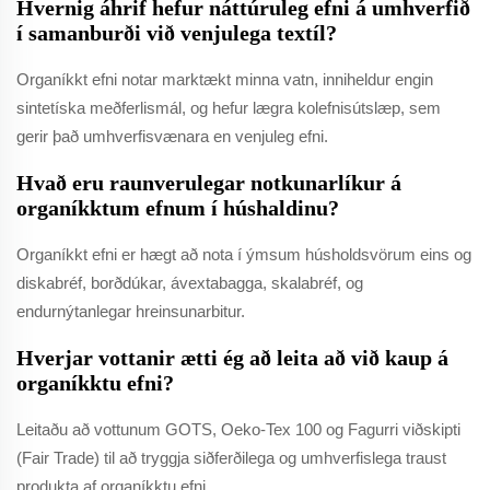
Hvernig áhrif hefur náttúruleg efni á umhverfið
í samanburði við venjulega textíl?
Organíkkt efni notar marktækt minna vatn, inniheldur engin
sintetíska meðferlismál, og hefur lægra kolefnisútslæp, sem
gerir það umhverfisvænara en venjuleg efni.
Hvað eru raunverulegar notkunarlíkur á
organíkktum efnum í húshaldinu?
Organíkkt efni er hægt að nota í ýmsum húsholdsvörum eins og
diskabréf, borðdúkar, ávextabagga, skalabréf, og
endurnýtanlegar hreinsunarbitur.
Hverjar vottanir ætti ég að leita að við kaup á
organíkktu efni?
Leitaðu að vottunum GOTS, Oeko-Tex 100 og Fagurri viðskipti
(Fair Trade) til að tryggja siðferðilega og umhverfislega traust
produkta af organíkktu efni.