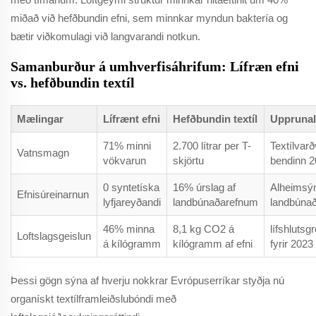
miðað við hefðbundin efni, sem minnkar myndun baktería og
bætir viðkomulagi við langvarandi notkun.
Samanburður á umhverfisáhrifum: Lífræn efni
vs. hefðbundin textíl
Mælingar
Lífrænt efni
Hefðbundin textíl
Upprunal
71% minni
2.700 lítrar per T-
Textílvarð
Vatnsmagn
vökvarun
skjörtu
bendinn 
0 syntetíska
16% úrslag af
Alheimsý
Efnisúreinarnun
lyfjareyðandi
landbúnaðarefnum
landbúnað
46% minna
8,1 kg CO2 á
lífshlutsg
Loftslagsgeislun
á kílógramm
kílógramm af efni
fyrir 2023
Þessi gögn sýna af hverju nokkrar Evrópuserríkar styðja nú
organískt textílframleiðslubóndi með