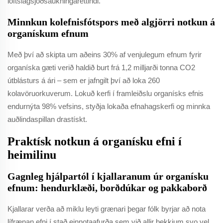
loftslagsjóðsaukningaréttindi.
Minnkun kolefnisfótspors með algjörri notkun á
organískum efnum
Með því að skipta um aðeins 30% af venjulegum efnum fyrir
organíska gæti verið haldið burt frá 1,2 milljarði tonna CO2
útblásturs á ári – sem er jafngilt því að loka 260
kolavöruorkuverum. Lokuð kerfi í framleiðslu organísks efnis
endurnýta 98% vefsins, styðja lokaða efnahagskerfi og minnka
auðlindaspillan drastískt.
Praktísk notkun á organísku efni í
heimilinu
Gagnleg hjálpartól í kjallaranum úr organísku
efnum: hendurklæði, borðdúkar og pakkaborð
Kjallarar verða að miklu leyti grænari þegar fólk byrjar að nota
lífrænan efni í stað einnotaafurða sem við allir þekkjum svo vel.