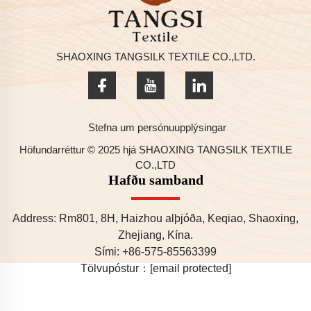
SHAOXING TANGSILK TEXTILE CO.,LTD.
Stefna um persónuupplýsingar
Höfundarréttur © 2025 hjá SHAOXING TANGSILK TEXTILE
CO.,LTD
Hafðu samband
Address: Rm801, 8H, Haizhou alþjóða, Keqiao, Shaoxing,
Zhejiang, Kína.
Sími:
+86-575-85563399
Tölvupóstur：
[email protected]