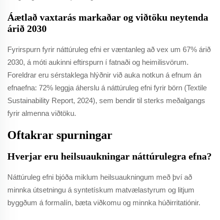
Áætlað vaxtarás markaðar og viðtöku neytenda
árið 2030
Fyrirspurn fyrir náttúruleg efni er væntanleg að vex um 67% árið
2030, á móti aukinni eftirspurn í fatnaði og heimilisvörum.
Foreldrar eru sérstaklega hlýðnir við auka notkun á efnum án
efnaefna: 72% leggja áherslu á náttúruleg efni fyrir börn (Textile
Sustainability Report, 2024), sem bendir til sterks meðalgangs
fyrir almenna viðtöku.
Oftakrar spurningar
Hverjar eru heilsuaukningar náttúrulegra efna?
Náttúruleg efni bjóða miklum heilsuaukningum með því að
minnka útsetningu á syntetískum matvælastyrum og litjum
byggðum á formalín, bæta viðkomu og minnka húðirritatiónir.