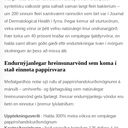
syntetísku valkostir geta safnað saman langt fleiri bakteríum –
um 200 sinnum fleiri samkvæmt rannsókn sem birt var í Journal
of Dermatological Health í fyrra. Þegar kemur að sturtuvörum,
virka einnig vörur úr þétt vefnu natúrulegri línur undrunargjörð.
Þær torka um 40 prósent hraðar en venjulegar tjaldtyrvörur, en
halda samt áfram góðri gæði eftir endurtekningar tvær í mörgum
skolningum án þess að missa álit.
Endurnýjanlegar hreinsunarvönd sem koma í
stað einnota pappírsvara
Meðalgardhús notar sjö rullu af pappírshandskurðsmögnunni á
mánuði – umhverfis- og fjárhagsálag sem natúrulegar
hreinsunarvönd geta fjarlægt. Þessar endurnýjanlegu vöndur eru
betri en einnotur í þremur lykilatriðum:
Upptekninguverði
: Halda 300% meira vökva en venjulegar
pappírshandskurðsmögnum
Kostnaðareinkunn
: Það sparaður heimilum 126 dollara á ári