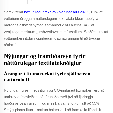
Samkvæmt
náttúrulegur textílaviðvörunar árið 2023
, 81% af
vottuðum öruggum náttúrulegum textílafabrikkum uppfylla
margar sjálfbærishyfnar, samanborið við aðeins 34% af
venjulega merktum „umhverfisvænum“ textílum. Staðfestu alltaf
vottunarkennitölur í opinberum gagnagrunnum til að tryggja
rétthæfi.
Nýjungar og framtíðarsýn fyrir
náttúrulegar textílateknólgíur
Árangur í litunartækni fyrir sjálfbæran
náttúruhött
Nýjungar í grænmetislitjum og CO-innfusert litunarkerfi eru að
umbreyta framleiðslu náttúruhlíða með því að fjarlægja
hörðunarrósan úr runni og minnka vatnsnotkun allt að 95%.
Smýgilplanta-litun – notkun baktería til að framkalla lifandi lit –