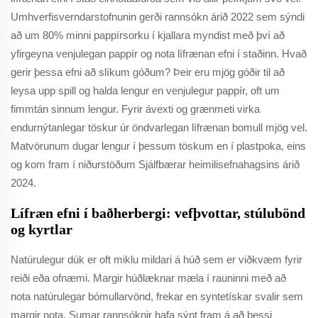
Umhverfisverndarstofnunin gerði rannsókn árið 2022 sem sýndi
að um 80% minni pappírsorku í kjallara myndist með því að
yfirgeyna venjulegan pappír og nota lífrænan efni í staðinn. Hvað
gerir þessa efni að slíkum góðum? Þeir eru mjög góðir til að
leysa upp spill og halda lengur en venjulegur pappír, oft um
fimmtán sinnum lengur. Fyrir ávexti og grænmeti virka
endurnýtanlegar töskur úr öndvarlegan lífrænan bomull mjög vel.
Matvörunum dugar lengur í þessum töskum en í plastpoka, eins
og kom fram í niðurstöðum Sjálfbærar heimilisefnahagsins árið
2024.
Lífræn efni í baðherbergi: vefþvottar, stúlubönd
og kyrtlar
Natúrulegur dúk er oft miklu mildari á húð sem er viðkvæm fyrir
reiði eða ofnæmi. Margir húðlæknar mæla í rauninni með að
nota natúrulegar bómullarvönd, frekar en syntetískar svalir sem
margir nota. Sumar rannsóknir hafa sýnt fram á að þessi