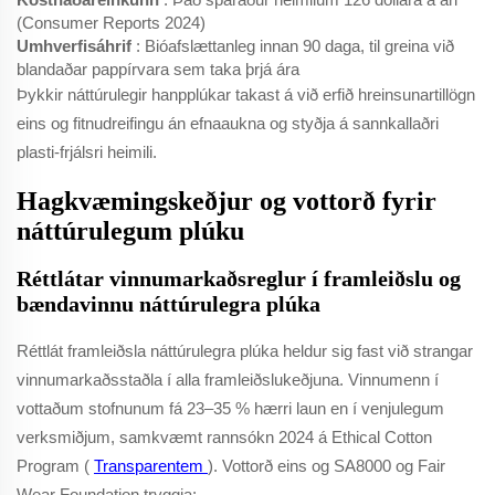
(Consumer Reports 2024)
Umhverfisáhrif
: Bióafslættanleg innan 90 daga, til greina við
blandaðar pappírvara sem taka þrjá ára
Þykkir náttúrulegir hanpplúkar takast á við erfið hreinsunartillögn
eins og fitnudreifingu án efnaaukna og styðja á sannkallaðri
plasti-frjálsri heimili.
Hagkvæmingskeðjur og vottorð fyrir
náttúrulegum plúku
Réttlátar vinnumarkaðsreglur í framleiðslu og
bændavinnu náttúrulegra plúka
Réttlát framleiðsla náttúrulegra plúka heldur sig fast við strangar
vinnumarkaðsstaðla í alla framleiðslukeðjuna. Vinnumenn í
vottaðum stofnunum fá 23–35 % hærri laun en í venjulegum
verksmiðjum, samkvæmt rannsókn 2024 á Ethical Cotton
Program (
Transparentem
). Vottorð eins og SA8000 og Fair
Wear Foundation tryggja: