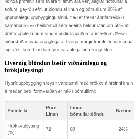
líkinda prófanir sem svara til fimm ára venjulegrar notkunar á
sofum, geyrðu efni úr blöndu af línun og bómull um 85% af
upprunalegu uppbyggingu sinni. Það er frekar áhrifameikið í
samanburði við heilbómull sem aðeins heldur utan um 60% af
dráttmöguleikunum sínum undir svipuðum aðstæðum. Þessi
niðurstöður sýna örugglega af hverju margir framleiðendur snúa
sig að slíkum blöndum fyrir varanlega innretningshluti.
Hvernig blöndun bætir viðnámlegu og
hrökjaleysingi
Hybríduppbyggingin leysir vandamál með hrökkv á hreinni línun
á meðan betri formvarðan er náð í bómullinni:
Pure
Línun-
Eiginleiki
Bæting
Linen
bómullarblöndu
Hrökkvaleysing
72
89
+24%
(%)