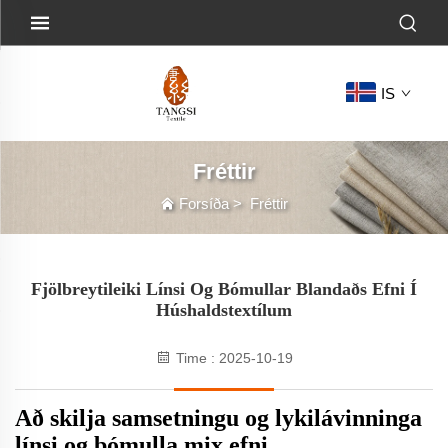
IS
Fréttir
Forsíða
>
Fréttir
Fjölbreytileiki Línsi Og Bómullar Blandaðs Efni Í
Húshaldstextílum
Time : 2025-10-19
Að skilja samsetningu og lykilávinninga
línsi og bómulla mix efni