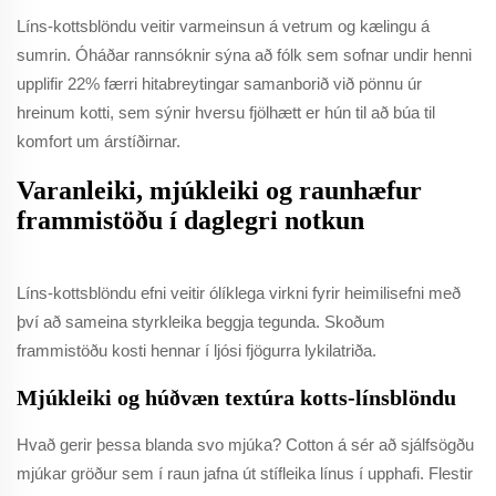
Líns-kottsblöndu veitir varmeinsun á vetrum og kælingu á
sumrin. Óháðar rannsóknir sýna að fólk sem sofnar undir henni
upplifir 22% færri hitabreytingar samanborið við pönnu úr
hreinum kotti, sem sýnir hversu fjölhætt er hún til að búa til
komfort um árstíðirnar.
Varanleiki, mjúkleiki og raunhæfur
frammistöðu í daglegri notkun
Líns-kottsblöndu efni veitir ólíklega virkni fyrir heimilisefni með
því að sameina styrkleika beggja tegunda. Skoðum
frammistöðu kosti hennar í ljósi fjögurra lykilatriða.
Mjúkleiki og húðvæn textúra kotts-línsblöndu
Hvað gerir þessa blanda svo mjúka? Cotton á sér að sjálfsögðu
mjúkar gröður sem í raun jafna út stífleika línus í upphafi. Flestir