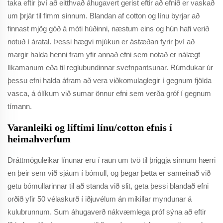
taka eftir því að eitthvað áhugavert gerist eftir að efnið er vaskað
um þrjár til fimm sinnum. Blandan af cotton og línu byrjar að
finnast mjög góð á móti húðinni, næstum eins og hún hafi verið
notuð í áratal. Þessi hægvi mjúkun er ástæðan fyrir því að
margir halda henni fram yfir annað efni sem notað er nálægt
líkamanum eða til reglubundinnar svefnpantsunar. Rúmdukar úr
þessu efni halda áfram að vera viðkomulaglegir í gegnum fjölda
vasca, á ólíkum við sumar önnur efni sem verða gróf í gegnum
tímann.
Varanleiki og líftími línu/cotton efnis í
heimahverfum
Dráttmöguleikar línunar eru í raun um tvö til þriggja sinnum hærri
en þeir sem við sjáum í bómull, og þegar þetta er sameinað við
getu bómullarinnar til að standa við slit, geta þessi blandað efni
orðið yfir 50 vélaskurð í iðjuvélum án mikillar myndunar á
kulubrunnum. Sum áhugaverð nákvæmlega próf sýna að eftir