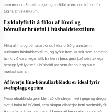
sem merkir að sætisþekjur og borðdúkur eru enn frískir eftir
tugina af vélaskurum.
Lyklalyfirlit á flíku af línni og
bómullarhráefni í húshaldstextílum
Flíka af línu og bómullarblöndu hefur orðið grunnsteinn í
nútímans húshaldstextílum, og býður fram lausnir sem sameina
ávirki við varanlegan stíl. Einkenni þess gera það sérstaklega
hentugt fyrir lykilmál í húshaldi þar sem árangur og álitun
mætast saman.
Af hverju lína-bómullarblöndu er ideal fyrir
svefnplagg og rúm
Þessi efnablöndu gerir kleift að lofti streymi vel í gegn og dregur
svit til baka frá húðinni, sem skapar allsherjar betri svefnskilyrði.
Rannsóknir á textílum gefa til kynna að þessi efni vinna með