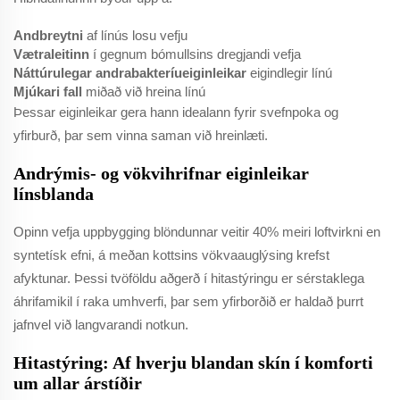
Andbreytni
af línús losu vefju
Vætraleitinn
í gegnum bómullsins dregjandi vefja
Náttúrulegar andrabakteríueiginleikar
eigindlegir línú
Mjúkari fall
miðað við hreina línú
Þessar eiginleikar gera hann idealann fyrir svefnpoka og
yfirburð, þar sem vinna saman við hreinlæti.
Andrýmis- og vökvihrifnar eiginleikar
línsblanda
Opinn vefja uppbygging blöndunnar veitir 40% meiri loftvirkni en
syntetísk efni, á meðan kottsins vökvaauglýsing krefst
afyktunar. Þessi tvöföldu aðgerð í hitastýringu er sérstaklega
áhrifamikil í raka umhverfi, þar sem yfirborðið er haldað þurrt
jafnvel við langvarandi notkun.
Hitastýring: Af hverju blandan skín í komforti
um allar árstíðir