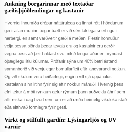
Aukning borgarinnar með textaðar
gæðisþjóðlendingar og kastanir
Hvernig linnumiða drópur náttúrulega og finnst rétt í höndunum
gerir allan muninn þegar bætt er við sérstaklega snertingu í
herbergi, en samt varðveitir gæði á meðan. Flestir hönnuður
velja þessa blöndu þegar teygja eru og kastalnir eru gerðir
vegna þess að þeir haldast svo mikið lengur áður en myndast
óþægilegu litlu kúlurnar. Prófanir sýna um 40% betri ástand
samanborið við venjulegar bomullarfleti eftir langvarandi notkun.
Og við skulum vera heiðarlegir, enginn vill sjá uppáhalds
kastalann sinn lítinn fyrir sig eftir nokkur mánuði. Hvernig þessi
efni tekur á móti rynkum gefur rýmum þann auðveldu áhrif sem
allir elska í dag hvort sem um er að ræða heimelig vikuloka stað
eða eitthvað formlegra fyrir gesti.
Virkt og stílfullt gardín: Lýsingarljós og UV
varnir