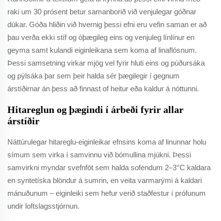
raki um 30 prósent betur samanborið við venjulegar góðnar
dúkar. Góða hliðin við hvernig þessi efni eru vefin saman er að
þau verða ekki stíf og óþægileg eins og venjuleg línlínur en
geyma samt kulandi eiginleikana sem koma af linaflósnum.
Þessi samsetning virkar mjög vel fyrir hluti eins og púðursáka
og pýlsáka þar sem þeir halda sér þægilegir í gegnum
árstíðirnar án þess að finnast of heitur eða kaldur á nóttunni.
Hitareglun og þægindi í árbeði fyrir allar
árstíðir
Náttúrulegar hitareglu-eiginleikar efnsins koma af linunnar holu
símum sem virka í samvinnu við bómullina mjúkni. Þessi
samvirkni myndar svefnföt sem halda sofendum 2–3°C kaldara
en syntetíska blöndur á sumrin, en veita varmarými á kaldari
mánuðunum – eiginleiki sem hefur verið staðfestur í prófunum
undir loftslagsstjórnun.