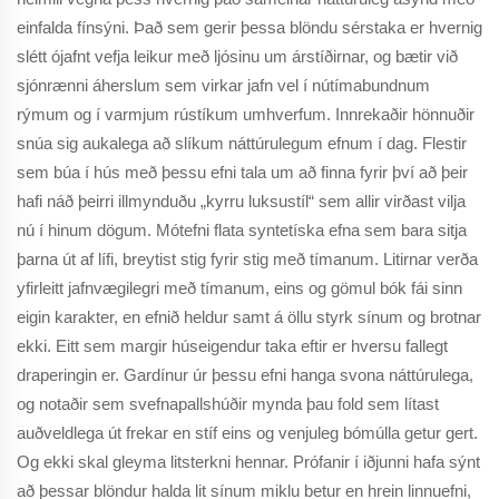
einfalda fínsýni. Það sem gerir þessa blöndu sérstaka er hvernig
slétt ójafnt vefja leikur með ljósinu um árstíðirnar, og bætir við
sjónrænni áherslum sem virkar jafn vel í nútímabundnum
rýmum og í varmjum rústíkum umhverfum. Innrekaðir hönnuðir
snúa sig aukalega að slíkum náttúrulegum efnum í dag. Flestir
sem búa í hús með þessu efni tala um að finna fyrir því að þeir
hafi náð þeirri illmynduðu „kyrru luksustíl“ sem allir virðast vilja
nú í hinum dögum. Mótefni flata syntetíska efna sem bara sitja
þarna út af lífi, breytist stig fyrir stig með tímanum. Litirnar verða
yfirleitt jafnvægilegri með tímanum, eins og gömul bók fái sinn
eigin karakter, en efnið heldur samt á öllu styrk sínum og brotnar
ekki. Eitt sem margir húseigendur taka eftir er hversu fallegt
draperingin er. Gardínur úr þessu efni hanga svona náttúrulega,
og notaðir sem svefnapallshúðir mynda þau fold sem lítast
auðveldlega út frekar en stíf eins og venjuleg bómúlla getur gert.
Og ekki skal gleyma litsterkni hennar. Prófanir í iðjunni hafa sýnt
að þessar blöndur halda lit sínum miklu betur en hrein linnuefni,