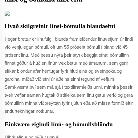
Hvað skilgreinir línsi-bómulla blandaefni
Þegar brettur er línufúlgi, blanda framleiðendur línuvefjum úr lindi
við venjulegan bómull, oft um 55 prósent bómull í bland við 45
prósent línú. Með þessu nýta þeir styrk beggja efna; bómullinn
finnst góður á húð en línún vex betur með tímanum, sem gerir
slíkar blöndur afar hentugar fyrir hluti eins og svefnpoka og
gardina, miðað við efni úr aðeins einni tegund af vefjum.
Samkvæmt því sem má sjá í textílframleiðslunni, minnka þessir
tveir vefjar saman hugtakið stífleika sem línú getur verið og gera
bómullinn minna viðbreyttan fyrir rjúfun eða að missa formið eftir
endurtekningar notkunar.
Einkvæm eigindi línú- og bómullsblöndu
Hibridafinurinn býður upp á: