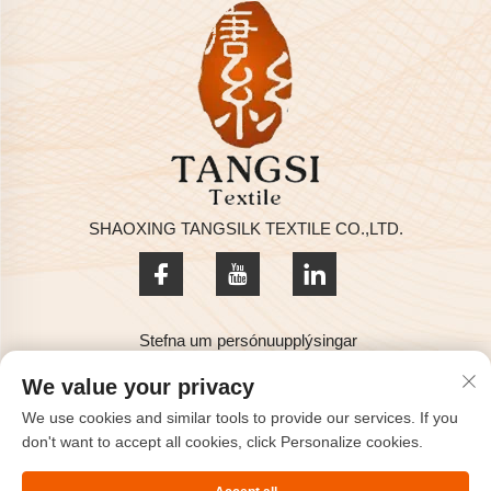
SHAOXING TANGSILK TEXTILE CO.,LTD.
Stefna um persónuupplýsingar
Höfundarréttur © 2025 hjá SHAOXING TANGSILK TEXTILE
We value your privacy
CO.,LTD
We use cookies and similar tools to provide our services. If you
Hafðu samband
don't want to accept all cookies, click Personalize cookies.
Address: Rm801, 8H, Haizhou alþjóða, Keqiao, Shaoxing,