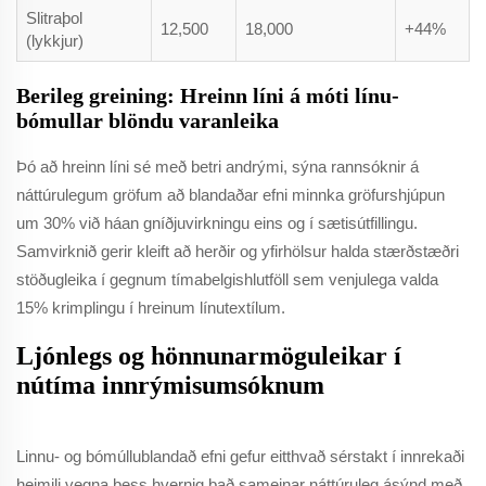
Slitraþol
12,500
18,000
+44%
(lykkjur)
Berileg greining: Hreinn líni á móti línu-
bómullar blöndu varanleika
Þó að hreinn líni sé með betri andrými, sýna rannsóknir á
náttúrulegum gröfum að blandaðar efni minnka gröfurshjúpun
um 30% við háan gníðjuvirkningu eins og í sætisútfillingu.
Samvirknið gerir kleift að herðir og yfirhölsur halda stærðstæðri
stöðugleika í gegnum tímabelgishlutföll sem venjulega valda
15% krimplingu í hreinum línutextílum.
Ljónlegs og hönnunarmöguleikar í
nútíma innrýmisumsóknum
Linnu- og bómúllublandað efni gefur eitthvað sérstakt í innrekaði
heimili vegna þess hvernig það sameinar náttúruleg ásýnd með