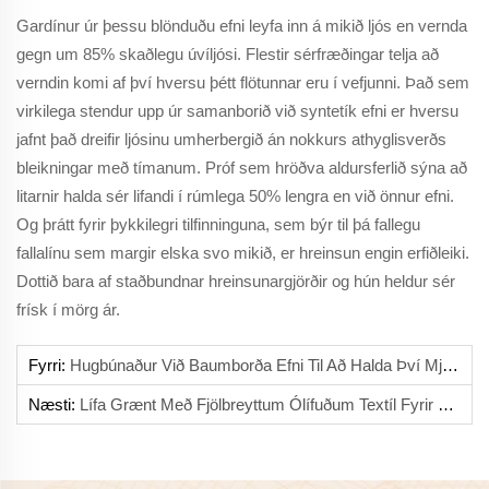
Gardínur úr þessu blönduðu efni leyfa inn á mikið ljós en vernda
gegn um 85% skaðlegu úvíljósi. Flestir sérfræðingar telja að
verndin komi af því hversu þétt flötunnar eru í vefjunni. Það sem
virkilega stendur upp úr samanborið við syntetík efni er hversu
jafnt það dreifir ljósinu umherbergið án nokkurs athyglisverðs
bleikningar með tímanum. Próf sem hröðva aldursferlið sýna að
litarnir halda sér lifandi í rúmlega 50% lengra en við önnur efni.
Og þrátt fyrir þykkilegri tilfinninguna, sem býr til þá fallegu
fallalínu sem margir elska svo mikið, er hreinsun engin erfiðleiki.
Dottið bara af staðbundnar hreinsunargjörðir og hún heldur sér
frísk í mörg ár.
Fyrri:
Hugbúnaður Við Baumborða Efni Til Að Halda Því Mjúku Og Varanlegu
Næsti:
Lífa Grænt Með Fjölbreyttum Ólífuðum Textíl Fyrir Daglegt Notkun