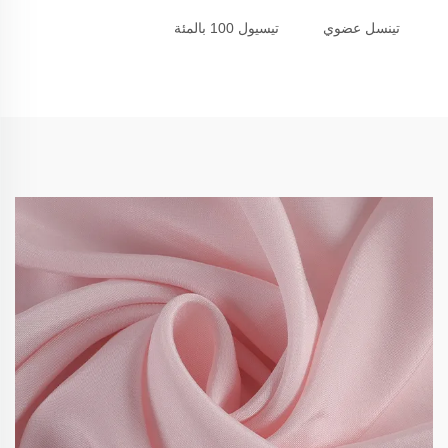
تينسل عضوي
تيسيول 100 بالمئة