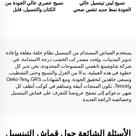
نسيج لينن تينسيل عالي
نسيج عصري عالي الجودة من
الجودة نمط جديد تنفس صحي
الكتان والتنسيل، قابل
وناعم لنسيج ملابس للرجال
للتنفس، صديق للبيئة وصديق
والنساء مناسب للملابس
للبشرة، مناسب لفساتين
النساء
يستخدم القماش المستدام من التينسيل نظام حلقة مغلقة وإعادة
تدوير المذيبات، ويُحدد مصدر لب الخشب درجة الاستدامة. في
شركة شاوشينغ تانغسي للمنسوجات المحدودة، نحن ندير كل
خطوة في هذه العملية، بدءًا من الغزل والنسيج وحتى التشطيب.
ونسعى جاهدين لتحقيق الجودة. ومع الشهادات GRS وOeko-Tex
وTencel، تكون المنتجات أنيقة وتساهم في كوكب أنظف كل
شهر. ندعوكم إلى تصفح عروضنا للتعرف على قماش التينسيل
وخصائصه الرائعة العديدة.
الأسئلة الشائعة حول قماش التينسيل