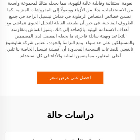
نعومة استثنائية وقابلية عالية للتهوية، مما يجعله مثاليًا لمجموعة واسعة
من الاستخدامات، بدءًا من الأزياء ووصولًا إلى المفروشات المنزلية. كما
تضمن خصائص امتصاص الرطوبة في قماش تينسيل الراحة في جميع
الظروف المناخية، في حين أن طبيعته القابلة للتحلل الحيوي تتماشى مع
أهداف الاستدامة البيئية. بالإضافة إلى ذلك، يتميز القماش بمقاومته
للتجاعيد وبهيئة سائلة فاخرة، ما يجعله المفضل لدى المصممين
والمستهلكين على حد سواء. ومع التزامنا بالجودة، تضمن شركة شاوشينغ
تانغسي للصناعات النسيجية المحدودة أن أقمشة تينسيل الخاصة بنا تلبي
أعلى المعايير، مما يضمن المتانة والأداء في كل استخدام.
احصل على عرض سعر
دراسات حالة