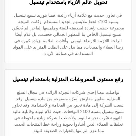
تحويل عالم الأزياء باستخدام تينسيل
في تعاون حديث مع علامة أزياء رائدة، قمنا بتوريد نسيج تينسيل
بنسبة 100٪ لخط ملابسهم الجديد المستدام. وكانت النتيجة
مجموعة حظيت بإشادة لصديقته للبيئة وملمسها الفاخر. لم يُحسّن
نسيج تينسيل الخاص بنا المظهر الجمالي فحسب، بل قدّم أيضًا
الراحة اللازمة للارتداء اليومي. وأفادت العلامة بزيادة كبيرة في
رضا العملاء والمبيعات، مما يدل على الطلب المتزايد على المواد
المستدامة في صناعة الأزياء.
رفع مستوى المفروشات المنزلية باستخدام تينسيل
تواصلت معنا إحدى شركات التجزئة الرائدة في مجال السلع
المنزلية لتطوير مفارش أسرّة مصنوعة من مادة تينسيل. وقد
سعت الشركة إلى مادة تجمع بين الفخامة والاستدامة. وقد تجاوز
نسيج تينسيل بنسبة 100٪ التوقعات، حيث قدّم ليونة وقابلية عالية
للتهوية غيّرت تجربة النوم. ولاحظت الشركة زيادة ملحوظة في
تعليقات العملاء الذين أشادوا بجودة وراحة خط المنتجات الجديد،
مما عزز التزامها بالخيارات الصديقة للبيئة.