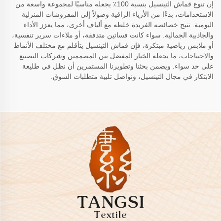
إن تنوع قماش التينسيل بنسبة 100٪ يجعله مناسبًا لمجموعة واسعة من
الاستخدامات، بدءًا من الأزياء الراقية وصولاً إلى المفروشات المنزلية
اليومية. تتيح خصائصه الفريدة خلطه مع ألياف أخرى، مما يعزز الأداء
والجاذبية الجمالية. سواء كانت فساتين متدفقة، أو ملاءات سرير تنفسية،
أو ملابس رياضية مبتكرة، فإن قماش التينسيل يتأقلم مع مختلف الأنماط
والاحتياجات، ما يجعله الخيار المفضل بين المصممين وشركات التصنيع
على حد سواء. ويضمن بحثنا وتطويرنا المستمرين أن نظل في طليعة
الابتكار في مجال التينسيل، ونواصل تلبية متطلبات السوق.