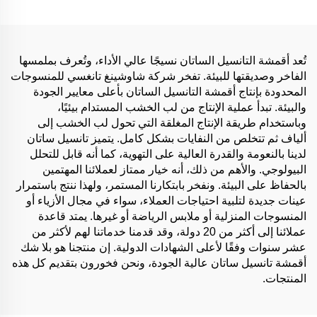
النساء
و30% كتان
تُعد أقمشة التانسيل الساتان نسيجًا عالي الأداء، وتُعرف بملمسها
الفاخر وصديقتها للبيئة. تفخر شركة شاوشينغ تانغسي للمنسوجات
المحدودة بإنتاج أقمشة التانسيل الساتان بأعلى معايير الجودة
والبيئة. تبدأ عملية الإنتاج من لب الخشب المستدام بيئيًا،
وباستخدام طريقة الإنتاج المغلقة التي تحول لب الخشب إلى
ألياف ثم تتخلص من النفايات بشكل كامل. يتميز تانسيل ساتان
لدينا بالنعومة والقدرة العالية على التهوية، كما أنه قابل للتحلل
البيولوجي. والأهم من ذلك، أنه خيار ممتاز لعملائنا المهتمين
بالحفاظ على البيئة. ونفخر بابتكارنا المستمر، ولهذا ننتج باستمرار
عينات جديدة لتلبية احتياجات العملاء، سواء في مجال الأزياء أو
المنسوجات المنزلية أو ملابس الرياضة أو غيرها. يمتد قاعدة
عملائنا إلى أكثر من 20 دولة، وقد قدمنا خدماتنا لهم لأكثر من
عشر سنوات وفقًا لأعلى الشهادات الدولية. إن منتجنا هو بلا شك
أقمشة تانسيل ساتان عالية الجودة، ونحن فخورون بتقديم كل هذه
المنتجات.