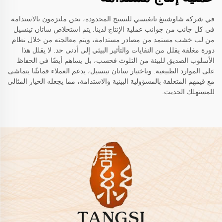
في شركة شاوشينغ تانغيسي للنسيج المحدودة، نحن ملتزمون بالاستدامة
في كل جانب من جوانب عملية الإنتاج لدينا. يتم استخلاص ساتان تينسيل
من لب خشب مستمد من مصادر مستدامة، ويتم معالجته من خلال نظام
دورة مغلقة يقلل من النفايات والتأثير البيئي إلى أدنى حد. لا يقلل هذا
الأسلوب الصديق للبيئة من التلوث فحسب، بل يساهم أيضًا في الحفاظ
على الموارد الطبيعية. وباختيار ساتان تينسيل، يدعم العملاء قماشًا يتماشى
مع قيمهم المتعلقة بالمسؤولية البيئية والاستدامة، مما يجعله الخيار المثالي
للمستهلك الحديث.