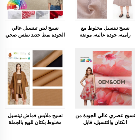
نسيج تينسيل مخلوط مع
نسيج لينن تينسيل عالي
راميه، جودة عالية، موضة
الجودة نمط جديد تنفس صحي
جديدة، ناعم وقابل للتنفس
وناعم لنسيج ملابس للرجال
وصحي، نسيج ملابس للنساء
والنساء مناسب للملابس
والرجال مناسب لخياطة
الملابس
نسيج عصري عالي الجودة من
نسيج ملابس قماش تينسيل
الكتان والتنسيل، قابل
مخلوط بكتان للبيع بالجملة
للتنفس، صديق للبيئة وصديق
نسيج مصمم ناعم ومريح
للبشرة، مناسب لفساتين
يحتوي على 70% تينسيل