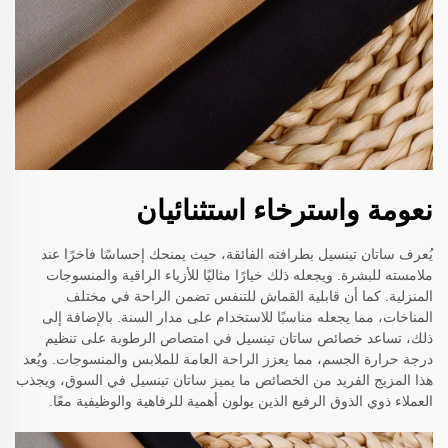
نعومة واسترخاء استثنائيان
يُعرف ساتان تينسيل بطرافته الفائقة، حيث يمنحك إحساسًا فاخرًا عند
ملامسته للبشرة. ويجعله ذلك خيارًا مثاليًا للأزياء الراقية والمنسوجات
المنزلية. كما أن قابلية القماش للتنفس تضمن الراحة في مختلف
المناخات، مما يجعله مناسبًا للاستخدام على مدار السنة. بالإضافة إلى
ذلك، تساعد خصائص ساتان تينسيل في امتصاص الرطوبة على تنظيم
درجة حرارة الجسم، مما يعزز الراحة العامة للملابس والمنسوجات. ويُعد
هذا المزيج الفريد من الخصائص ما يميز ساتان تينسيل في السوق، ويجذب
العملاء ذوي الذوق الرفيع الذين يولون أهمية للرفاهية والوظيفية معًا.