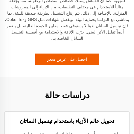
للتهوية. كما أن القماش يمتلك خصائص امتصاص الرطوبة، مما يجعله
مثالياً للاستخدام في مختلف التطبيقات، من الأزياء إلى المفروشات
المنزلية. بالإضافة إلى ذلك، يتم إنتاج التينسيل بطريقة صديقة للبيئة، بما
يتماشى مع التزامنا بحماية البيئة. وبفضل شهادات مثل GRS وOeko-Tex،
فإن تينسيل الساتان لدينا لا يستوفي فقط معايير الجودة العالية، بل يضمن
أيضاً تقليل الأثر البيئي. جرّب الأناقة والاستدامة مع أقمشة التينسيل
الساتان الخاصة بنا.
احصل على عرض سعر
دراسات حالة
تحويل عالم الأزياء باستخدام تينسيل الساتان