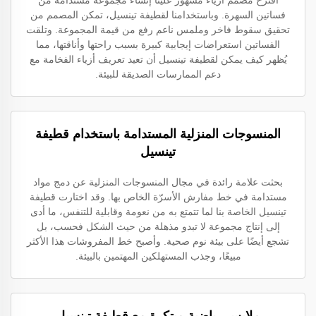
اقترح مصمم أزياء مشهور علينا إنشاء مجموعة مستدامة من
فساتين السهرة. وباستخدامنا لقطيفة تينسيل، تمكن المصمم من
تحقيق سقوط فاخر وملمس ناعم رفع من قيمة المجموعة. وتلقت
الفساتين استعراضات إيجابية كبيرة بسبب راحتها وأناقتها، مما
يُظهر كيف يمكن لقطيفة تينسيل أن تعيد تعريف أزياء الفخامة مع
دعم الممارسات الصديقة للبيئة.
المنسوجات المنزلية المستدامة باستخدام قطيفة
تينسيل
بحثت علامة رائدة في مجال المنسوجات المنزلية عن دمج مواد
مستدامة في خط مفارش الأسرّة الخاص بها. وقد اختارت قطيفة
تينسيل الخاصة بنا لما تتمتع به من نعومة وقابلية للتنفس، ما أدى
إلى إنتاج مجموعة لا تبدو مذهلة من حيث الشكل فحسب، بل
تشجع أيضًا على بيئة نوم صحية. وأصبح خط المفروشات هذا الأكثر
مبيعًا، وجذب المستهلكين المهتمين بالبيئة.