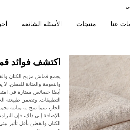
ني:
ات عنا
منتجات
الأسئلة الشائعة
أخب
اكتشف فوائد قم
يجمع قماش مزيج الكتان والقط
والنعومة والمتانة للقطن. لا 
أيضًا خصائص ممتازة في امتصا
التطبيقات. وتضمن طبيعته ال
الحار، بينما تتيح له متانته 
بالإضافة إلى ذلك، فإن التزا
الكتان والقطن بأقل تأثير بيئ