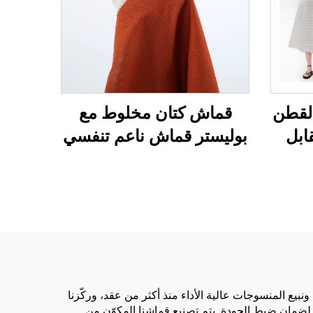
القطن
قماش كتان مخلوط مع
ابل
بوليستر قماش ناعم تنفسي
يئة
صديق للبيئة وصديق للبشرة
لابس
نسائية ورجالية لفساتين
تان
ملابس
ياطة
 المنسوجات عالية الأداء منذ أكثر من عقد، وركّزنا
لضمان ضبط الجودة. يتم تصنيع قماشنا المكوّن من