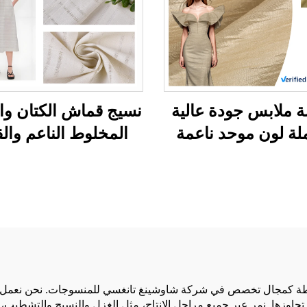
 ملابس جودة عالية
نسيج قماش الكتان و
لة لون موحد ناعمة
المخلوط الناعم والق
وطة من البوليستر
للتنفس والصديق للب
لخلات والتانسيل
والمناسب للبشرة لم
ستعمل في صناعة
النساء والرجال وفس
الفساتين
الملابس المخصص للخ
طة كمجال تخصص في شركة شاوشينغ تانغسي للمنسوجات. نحن نعمل ونبيع
جاوزها. نمر عبر جميع مراحل الإنتاج، مثل الغزل والنسيج والتشطيب، 