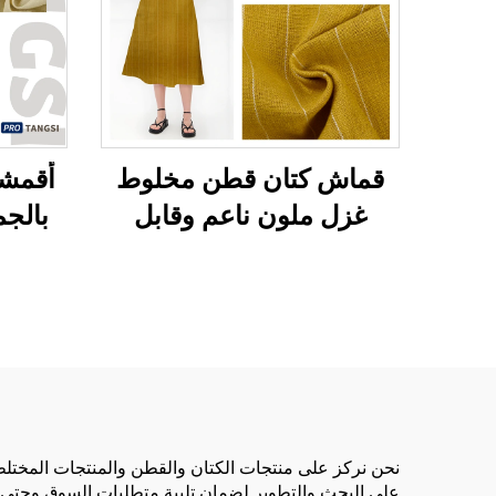
قماش كتان قطن مخلوط
أقمشة
غزل ملون ناعم وقابل
بالجم
للتنفس وصديق للبيئة وآمن
مخل
على البشرة أقمشة ملابس
وا
للرجال والنساء تستخدم في
الم
صنع الملابس
نحن نركز على منتجات الكتان والقطن والمنتجات المختل
على البحث والتطوير لضمان تلبية متطلبات السوق وحتى ت