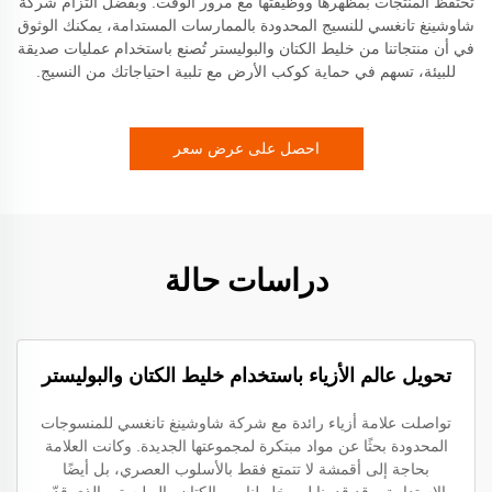
تحتفظ المنتجات بمظهرها ووظيفتها مع مرور الوقت. وبفضل التزام شركة
شاوشينغ تانغسي للنسيج المحدودة بالممارسات المستدامة، يمكنك الوثوق
في أن منتجاتنا من خليط الكتان والبوليستر تُصنع باستخدام عمليات صديقة
للبيئة، تسهم في حماية كوكب الأرض مع تلبية احتياجاتك من النسيج.
احصل على عرض سعر
دراسات حالة
تحويل عالم الأزياء باستخدام خليط الكتان والبوليستر
تواصلت علامة أزياء رائدة مع شركة شاوشينغ تانغسي للمنسوجات
المحدودة بحثًا عن مواد مبتكرة لمجموعتها الجديدة. وكانت العلامة
بحاجة إلى أقمشة لا تتمتع فقط بالأسلوب العصري، بل أيضًا