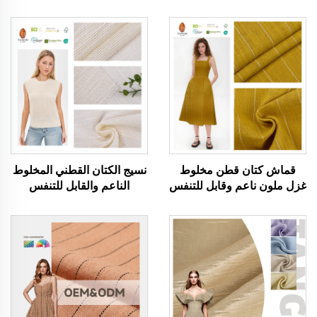
قماش كتان قطن مخلوط
نسيج الكتان القطني المخلوط
غزل ملون ناعم وقابل للتنفس
الناعم والقابل للتنفس
وصديق للبيئة وآمن على
والصديق للبيئة والمناسب
البشرة أقمشة ملابس للرجال
للبشرة، نسيج ملابس للنساء
والنساء تستخدم في صنع
والرجال مناسب لخياطة
الملابس
الملابس