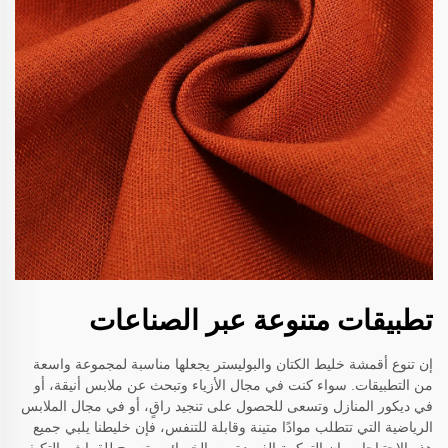
تطبيقات متنوعة عبر الصناعات
إن تنوع أقمشة خليط الكتان والبوليستر يجعلها مناسبة لمجموعة واسعة
من التطبيقات. سواء كنت في مجال الأزياء وتبحث عن ملابس أنيقة، أو
في ديكور المنازل وتسعى للحصول على تنجيد راقٍ، أو في مجال الملابس
الرياضية التي تتطلب موادًا متينة وقابلة للتنفس، فإن خليطنا يلبي جميع