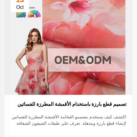
Oct
تصميم قطع بارزة باستخدام الأقمشة المطرزة للفساتين
اكتشف كيف يستخدم مصممو الفخامة الأقمشة المطرزة للفساتين
لإنشاء قطع بارزة ومذهلة. تعرف على طبقات الشيفون الشفافة
والقوام ثلاثية الأبعاد وتقنيات التطريز المدعمة بالذكاء الاصطناعي
التي تجمع بين التقاليد والابتكار. استكشف مستقبل الأزياء الراقية