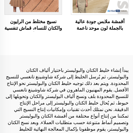
أقمشة ملابس جودة عالية
نسيج مختلط من الرايون
بالجملة لون موحد ناعمة
والكتان للنساء، قماش تنفسية
مخلوطة من البوليستر
عالية، لونه أسود، متعدد
والخلات والتانسيل المستعمل
الاستخدامات مناسب للستائر
في صناعة الفساتين
والأرائك وملابس الأسرّة
والوسائد، نسيج منزلي
يبدأ إنشاء خليط الكتان والبوليستر باختيار ألياف الكتان
والبوليستر، ثم يُرسل الخليط إلى شركة شاوشينغ تانغسي للنسيج
المحدودة. ويتم بعد ذلك توجيه خليط الكتان والبوليستر نحو الإنتاج
الأفضل. يقوم المهنيون الماهرون في شركة شاوشينغ تانغسي
للنسيج المحدودة بلف ونسج ألياف البوليستر والكتان وتحويلها إلى
خيوط، ثم يُحال خليط الكتان والبوليستر إلى مراحل الإنتاج
الدقيقة. نحن نمتلك أحدث تقنيات وإمكانيات إنتاج النسيج التي
تمكننا من إنتاج أنواع مختلفة من أقمشة الكتان والبوليستر
وتصميم أنماط متنوعة حسب متطلبات العملاء. وبعد نسج الكتان
والبوليستر، يقوم موظفونا بإكمال المعالجة النهائية للخليط