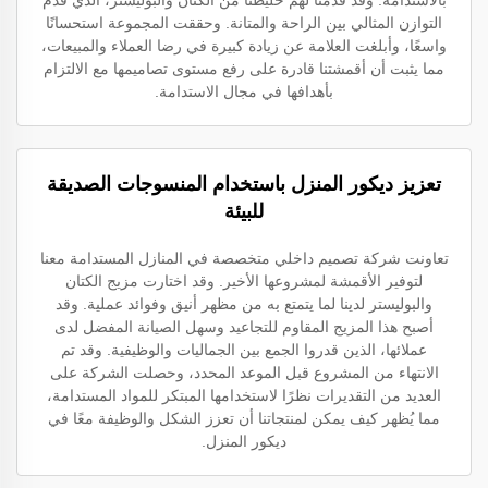
بالاستدامة. وقد قدمنا لهم خليطنا من الكتان والبوليستر، الذي قدّم
التوازن المثالي بين الراحة والمتانة. وحققت المجموعة استحسانًا
واسعًا، وأبلغت العلامة عن زيادة كبيرة في رضا العملاء والمبيعات،
مما يثبت أن أقمشتنا قادرة على رفع مستوى تصاميمها مع الالتزام
بأهدافها في مجال الاستدامة.
تعزيز ديكور المنزل باستخدام المنسوجات الصديقة
للبيئة
تعاونت شركة تصميم داخلي متخصصة في المنازل المستدامة معنا
لتوفير الأقمشة لمشروعها الأخير. وقد اختارت مزيج الكتان
والبوليستر لدينا لما يتمتع به من مظهر أنيق وفوائد عملية. وقد
أصبح هذا المزيج المقاوم للتجاعيد وسهل الصيانة المفضل لدى
عملائها، الذين قدروا الجمع بين الجماليات والوظيفية. وقد تم
الانتهاء من المشروع قبل الموعد المحدد، وحصلت الشركة على
العديد من التقديرات نظرًا لاستخدامها المبتكر للمواد المستدامة،
مما يُظهر كيف يمكن لمنتجاتنا أن تعزز الشكل والوظيفة معًا في
ديكور المنزل.