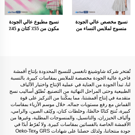
نسيج مخصص عالي الجودة
نسيج مطبوع عالي الجودة
منسوج لملابس النساء من
مكون من 55٪ كتان و 45٪
القطن العضوي أحادي
فيسكوز، نسيج قطني مطاطي
القماش فستان وملابس
عضوي لفساتين البنات -
للفتيات قماش كتان
مبيعات ساخنة
تُفتخر شركة شاوشينغ تانغسي للنسيج المحدودة بإنتاج أقمشة
فاخرة عالية الجودة مخصصة للملابس بمقاسات كبيرة. بالنسبة
لنا، تبدأ الجودة من العناية في عملية الإنتاج واختيار الألياف
الطبيعية وحتى المراحل النهائية من التصنيع. نُطبّق أساليب نسج
متقدمة في إنتاج أقمشتنا، مما يمكّننا من التركيز على قوة
القماش مع رفع مستويات جماله. خلال موسم الأزياء بمقاسات
كبيرة، نُنتج كتانًا خالصًا، وخلطات كتان، وكِنَف الصين، والرامي،
وألياف الخيزران، والتانسيل، والمنسوجات المطلية، وغيرها من
الأقمشة الخاصة بالفساتين بمقاسات كبيرة. ولا نُفرّط أبدًا في
جودة منتجاتنا، ولذلك حصلنا على شهادات GRS وOeko-Tex