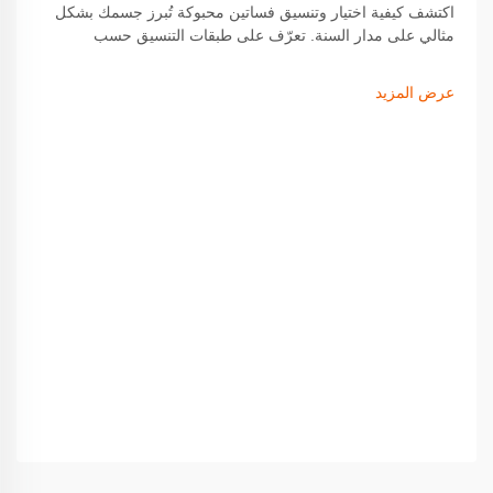
اكتشف كيفية اختيار وتنسيق فساتين محبوكة تُبرز جسمك بشكل
مثالي على مدار السنة. تعرّف على طبقات التنسيق حسب
الموسم، واختيار القماش، ونصائح الإكسسوارات لرفع مستوى
إطلالتك. احصل على الدليل الكامل الآن.
عرض المزيد