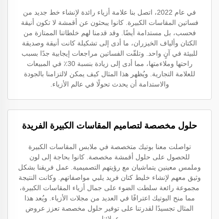
في عام 2022، اتصل بنا علامة أزياء رائدة لإنشاء خط جديد من
فساتين المقاسات الكبيرة. كانوا يبحثون عن أقمشة لا تكون أنيقة
فحسب، بل مستدامة أيضًا. وقد قدمنا لهم خلطاتنا الممتازة من
الكتان وألياف الخيزران، ما أدى إلى تشكيلة كانت أنيقة وصديقة
للبيئة في آنٍ واحد. وتلقّت الفساتين مراجعات إيجابية جدًا بسبب
راحتها وملاءمتها، مما أدى إلى زيادة بنسبة 30٪ في المبيعات
للعلامة التجارية. ويُظهر هذا المثال كيف يمكن لالتزامنا بالجودة
والاستدامة أن يحدث تحولًا في عالم الأزياء.
حلول مخصصة لتصاميم المقاسات الكبيرة الفريدة
تواصلت معنا بوتيك متخصصة في ملابس المقاسات الكبيرة
للحصول على حلول أقمشة مخصصة. كانوا بحاجة إلى لون
وملمس معينين يتماشيان مع رؤيتهم التصميمية. عمل فريقنا بشكل
وثيق معهم لإنشاء خليط كتان فريد يلبي مواصفاتهم. وكانت النتيجة
مجموعة رائعة سلطت الضوء على جمال أزياء المقاسات الكبيرة،
مما منح البوتيك اعترافًا في العديد من مجلات الأزياء. ويُعد هذا
المثال تجسيدًا لقدرتنا على توفير حلول مخصصة تعزز عروض
عملائنا.