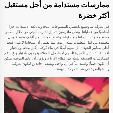
ممارسات مستدامة من أجل مستقبل
أكثر خضرة
في شركة شاوشينغ تانغسي للمنسوجات المحدودة، تُعد الاستدامة جزءًا
أساسيًا من عملياتنا. ونحن ملتزمون بتقليل التلوث البيئي من خلال مصادر
مستدامة وأساليب إنتاج مسؤولة. وتُصنع أقمشتنا من ألياف طبيعية وهي
معتمدة من قبل منظمات بيئية رائدة، مما يضمن أن منتجاتنا لا تلبي فقط
أعلى معايير الجودة، بل تسهم أيضًا في بناء كوكب أكثر صحة. وباختيار
أقمشة الفساتين الكبيرة الحجم لدينا، فإن العملاء يقومون باختيار واعٍ لدعم
الممارسات الصديقة للبيئة في قطاع الأزياء. ونؤمن أن عالم الموضة يمكن
أن يكون جميلًا واستدامياً في آنٍ واحد، ونسعى جاهدين لتكون شركتنا
رائدة بالقدوة في هذه الحركة المهمة.