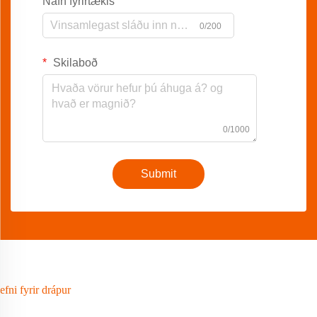
Nafn fyrirtækis
0/200
Skilaboð
0/1000
Submit
efni fyrir drápur