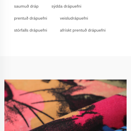
saumuð dráp
sýdda drápuefni
prentuð drápuefni
veisludrápuefni
stórfalls drápuefni
afrískt prentuð drápuefni