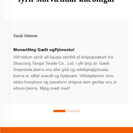
Sarah Johnson
Munariðleg Gæði ogÞjónustu!
Við höfum verið að kaupa stórföll af drápuþvælum frá
Shaoxing Tangsi Textile Co., Ltd. í yfir þrjú ár. Gæði
línsýninda þeirra eru afar góð og viðskiptaþjónusta
þeirra er alltaf svarafl og hjálpsam. Viðskiptavinir voru
elska hneyksun og passform drápna sem gerðar eru úr
efnum þeirra. Mjög mælt með!