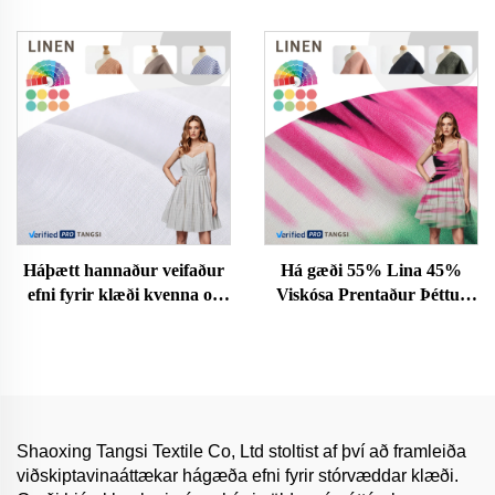
Umhverfisvæn Húðvæn
Umhverfisvæn Húðvæn
Fatnaður Konur og
Fatnaður Konur og
Karlafatnaður Dress Efni
Karlafatnaður Dress Efni
fyrir Klæði
fyrir Klæði
Háþætt hannaður veifaður
Há gæði 55% Lina 45%
efni fyrir klæði kvenna og
Viskósa Prentaður Þéttur
drengja af upprunalegum
Örgjörbættur Rafsilki fyrir
hreinum linni
stelpna klæði Heiður sölur
Shaoxing Tangsi Textile Co, Ltd stoltist af því að framleiða
viðskiptavinaáttækar hágæða efni fyrir stórvæddar klæði.