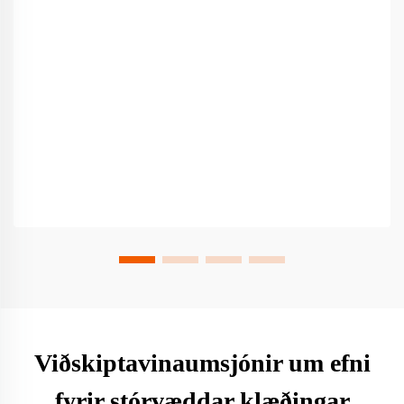
Viðskiptavinaumsjónir um efni
fyrir stórvæddar klæðingar