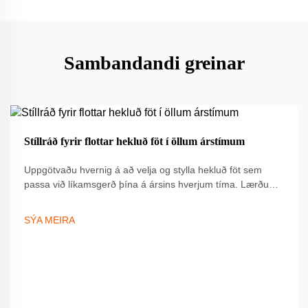
Sambandandi greinar
19
Stíllráð fyrir flottar hekluð föt í öllum árstímum
Sep
Uppgötvaðu hvernig á að velja og stylla hekluð föt sem
passa við líkamsgerð þína á ársins hverjum tíma. Lærðu
um lagalag, val á efni og styggileikaráð til að hækka stílinn.
Fáðu fullkomnuna leiðbeininguna núna.
SÝA MEIRA