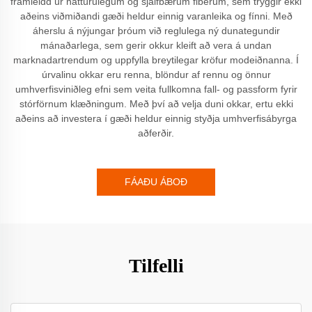
framleidd úr náttúrulegum og sjálfbærum fiberum, sem tryggir ekki
aðeins viðmiðandi gæði heldur einnig varanleika og fínni. Með
áherslu á nýjungar þróum við reglulega ný dunategundir
mánaðarlega, sem gerir okkur kleift að vera á undan
marknadartrendum og uppfylla breytilegar kröfur modeiðnanna. Í
úrvalinu okkar eru renna, blöndur af rennu og önnur
umhverfisviniðleg efni sem veita fullkomna fall- og passform fyrir
stórförnum klæðningum. Með því að velja duni okkar, ertu ekki
aðeins að investera í gæði heldur einnig styðja umhverfisábyrga
aðferðir.
FÁAÐU ÁBOÐ
Tilfelli