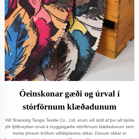
Óeinskonar gæði og úrval í
stórförnum klæðadunum
Við Shaoxing Tangsi Textile Co., Ltd. erum við stolt af því að bjóða
yfir fjölbreyttan úrval á öryggisgæða stórförnum klæðadunum sem
henta ýmsum kröfum viðskiptavina okkar. Dunum okkar er