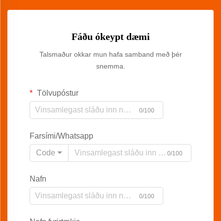
Fáðu ókeypt dæmi
Talsmaður okkar mun hafa samband með þér
snemma.
Tölvupóstur
0/100
Farsími/Whatsapp
Code
0/100
Nafn
0/100