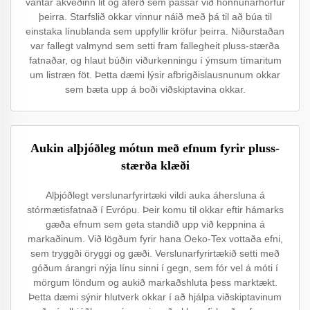
vantar ákveðinn lit og áferð sem passar við hönnunarhorfur
þeirra. Starfslið okkar vinnur náið með þá til að búa til
einstaka línublanda sem uppfyllir kröfur þeirra. Niðurstaðan
var fallegt valmynd sem setti fram fallegheit pluss-stærða
fatnaðar, og hlaut búðin viðurkenningu í ýmsum tímaritum
um listræn föt. Þetta dæmi lýsir afbrigðislausnunum okkar
sem bæta upp á boði viðskiptavina okkar.
Aukin alþjóðleg mótun með efnum fyrir pluss-
stærða klæði
Alþjóðlegt verslunarfyrirtæki vildi auka áhersluna á
stórmætisfatnað í Evrópu. Þeir komu til okkar eftir hámarks
gæða efnum sem geta standið upp við keppnina á
markaðinum. Við lögðum fyrir hana Oeko-Tex vottaða efni,
sem tryggði öryggi og gæði. Verslunarfyrirtækið setti með
góðum árangri nýja línu sinni í gegn, sem fór vel á móti í
mörgum löndum og aukið markaðshluta þess marktækt.
Þetta dæmi sýnir hlutverk okkar í að hjálpa viðskiptavinum