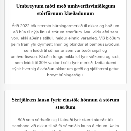
Umbreytum móti með umhverfisviniðlegum
stórförnum klæðadunum
Árið 2022 tók stærsta búrningarmerkið til okkar og bað um
að búa til nýja línu á stórum stærðum. Þau vildu efni sem
voru ekki aðeins stílfull, heldur einnig varanleg. Við bjóðum
þeim fram yfir dýrmætt linun og blöndur af bambusavöðum,
sem leiddi til söfnunar sem var bæði snjall og
umhverfisvæn. Klæðin fengu mikla lof fyrir viðkomu og sæti,
sem leiddi til 30% vaxtar í sölu fyrir merkið. Þetta dæmi
sýnir hvernig ákvörðun okkar um gæði og sjálfbærni getur
breytt búningasögu.
Sérfjölræn lausn fyrir einstök hönnun á stórum
stærðum
Búð sem sérhæfir sig í fatnaði fyrir stærri stærðir tók
samband við okkur til að fá sérsniðin lausn á efnum. Þeim