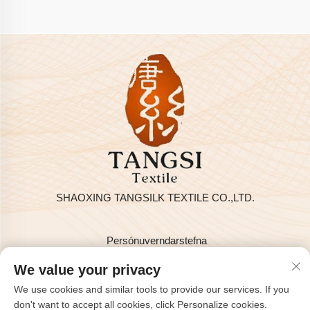
SHAOXING TANGSILK TEXTILE CO.,LTD.
Persónuverndarstefna
Höfundarréttur © 2025 hjá SHAOXING TANGSILK TEXTILE
We value your privacy
CO.,LTD
We use cookies and similar tools to provide our services. If you
Hafðu samband
don't want to accept all cookies, click Personalize cookies.