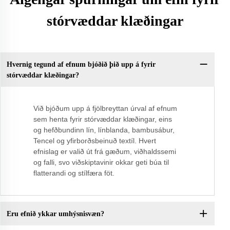
stórvæddar klæðingar
Hvernig tegund af efnum bjóðið þið upp á fyrir
stórvæddar klæðingar?
Við bjóðum upp á fjölbreyttan úrval af efnum
sem henta fyrir stórvæddar klæðingar, eins
og hefðbundinn lín, línblanda, bambusábur,
Tencel og yfirborðsbeinuð textíl. Hvert
efnislag er valið út frá gæðum, viðhaldssemi
og falli, svo viðskiptavinir okkar geti búa til
flatterandi og stílfæra föt.
Eru efnið ykkar umhýsnisvæn?