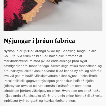
Nýjungar í þróun fabrica
Nýsköpun er lykill að árangri okkar hjá Shaoxing Tangsi Textile
Co., Ltd. Við erum helld að að halda okkur framan af
marknadartrendum með því að endalauslega þróa nýjar
dæmigerðar efni mánaðarlega. Sérstaklega ætlað rannsóknar- og
þróunarteymi okkar vinnur ótýndar til að kanna ný efni og aðferðir,
svo við getum boðið viðskiptavönum okkar nýjustu í tekstilfræði.
Þessi helldleiki gagnvart nýsköpun gerir okkur kleift að bjóða
fjölbreyttan úrval af stórum stærða klæðaefnum sem henta
sérstökum þörfum viðskiptavina okkar. Hvort sem um er að ræða
nýja blanda eða einstaka áferð, eru efnin okkar hönnuð til að veita
innblástur fyrir borgæði og hækka klæðahönnun.