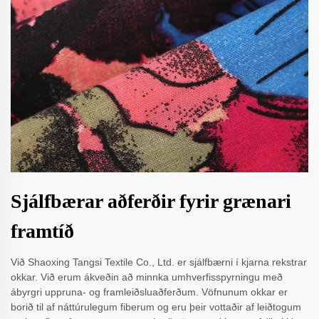
Sjálfbærar aðferðir fyrir grænari
framtíð
Við Shaoxing Tangsi Textile Co., Ltd. er sjálfbærni í kjarna rekstrar
okkar. Við erum ákveðin að minnka umhverfisspyrningu með
ábyrgri uppruna- og framleiðsluaðferðum. Vöfnunum okkar er
borið til af náttúrulegum fiberum og eru þeir vottaðir af leiðtogum