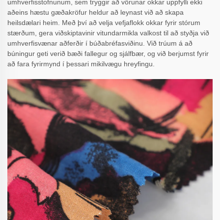
umhverfisstofnunum, sem tryggir að vörunar okkar uppfylli ekki
aðeins hæstu gæðakröfur heldur að leynast við að skapa
heilsdælari heim. Með því að velja vefjaflokk okkar fyrir stórum
stærðum, gera viðskiptavinir vitundarmikla valkost til að styðja við
umhverfisvænar aðferðir í búðabréfasviðinu. Við trúum á að
búningur geti verið bæði fallegur og sjálfbær, og við berjumst fyrir
að fara fyrirmynd í þessari mikilvægu hreyfingu.