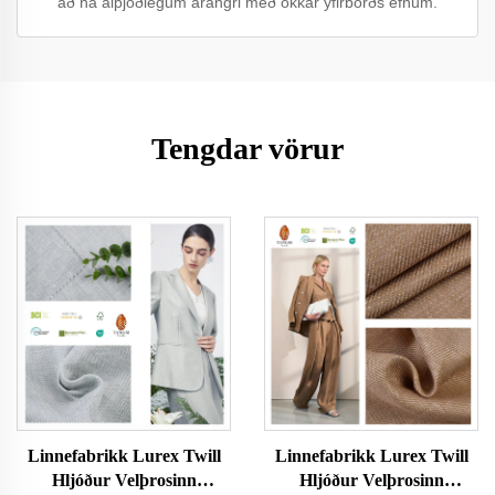
að ná alþjóðlegum árangri með okkar yfirborðs efnum.
Tengdar vörur
Linnefabrikk Lurex Twill
Linnefabrikk Lurex Twill
Hljóður Velþrosinn
Hljóður Velþrosinn