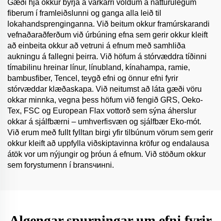
Gæði hjá okkur byrja á varkárri völdum á náttúrulegum
fiberum í framleiðslunni og ganga alla leið til
lokahandsprenginganna. Við beitum okkur framúrskarandi
vefnaðaraðferðum við úrbúning efna sem gerir okkur kleift
að einbeita okkur að vetruni á efnum með samhliða
aukningu á fallegni þeirra. Við höfum á stórvæddra tíðinni
tímabilinu hreinar línur, línubland, kínahampa, ramie,
bambusfiber, Tencel, teygð efni og önnur efni fyrir
stórvæddar klæðaskapa. Við neitumst að láta gæði vöru
okkar minnka, vegna þess höfum við fengið GRS, Oeko-
Tex, FSC og European Flax vottorð sem sýna áherslur
okkar á sjálfbærni – umhverfisvæn og sjálfbær Eko-mót.
Við erum með fullt fylltan birgi yfir tilbúnum vörum sem gerir
okkur kleift að uppfylla viðskiptavinna kröfur og endalausa
átök vor um nýjungir og þróun á efnum. Við stöðum okkur
sem forystumenn í bransчинni.
Algengar spurningar um efni fyrir