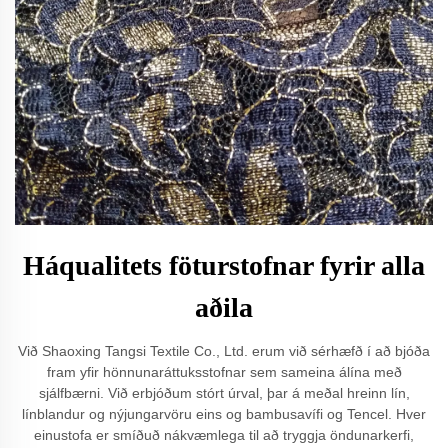
Háqualitets föturstofnar fyrir alla
aðila
Við Shaoxing Tangsi Textile Co., Ltd. erum við sérhæfð í að bjóða
fram yfir hönnunaráttuksstofnar sem sameina álína með
sjálfbærni. Við erbjóðum stórt úrval, þar á meðal hreinn lín,
línblandur og nýjungarvöru eins og bambusavífi og Tencel. Hver
einustofa er smíðuð nákvæmlega til að tryggja öndunarkerfi,