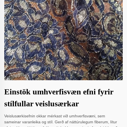
Einstök umhverfisvæn efni fyrir
stílfullar veislusærkar
Veislusærkisefnin okkar mérkast við umhverfisvæni, sem
sameinar varanleika og stíl. Gerð af náttúrulegum fiberum, lítur