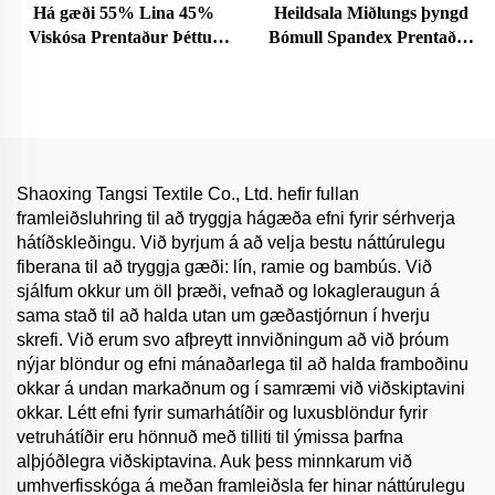
Há gæði 55% Lina 45%
Heildsala Miðlungs þyngd
Viskósa Prentaður Þéttur
Bómull Spandex Prentaður
Örgjörbættur Rafsilki fyrir
þéttur Efsta Stíl Sléttur
stelpna klæði Heiður sölur
Þéttur Þægur Stylish fyrir
Klæði Klæðna Verðbráður
Shaoxing Tangsi Textile Co., Ltd. hefir fullan
framleiðsluhring til að tryggja hágæða efni fyrir sérhverja
hátíðskleðingu. Við byrjum á að velja bestu náttúrulegu
fiberana til að tryggja gæði: lín, ramie og bambús. Við
sjálfum okkur um öll þræði, vefnað og lokagleraugun á
sama stað til að halda utan um gæðastjórnun í hverju
skrefi. Við erum svo afþreytt innviðningum að við þróum
nýjar blöndur og efni mánaðarlega til að halda framboðinu
okkar á undan markaðnum og í samræmi við viðskiptavini
okkar. Létt efni fyrir sumarhátíðir og luxusblöndur fyrir
vetruhátíðir eru hönnuð með tilliti til ýmissa þarfna
alþjóðlegra viðskiptavina. Auk þess minnkarum við
umhverfisskóga á meðan framleiðsla fer hinar náttúrulegu