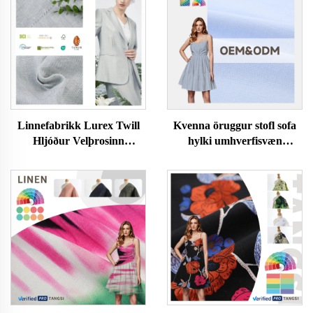
Linnefabrikk Lurex Twill
Kvenna öruggur stofl sofa
Hljóður Velþrosinn
hylki umhverfisvæn
Umhverfisvæn Húðvæn
plúsarleikföt náttweftur
Fatnaður Konur og
einföld hönnun blár eða blár
Karlafatnaður Dress Efni
með streygingarþátt
fyrir Klæði