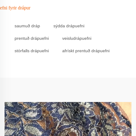
efni fyrir drápur
saumuð dráp
sýdda drápuefni
prentuð drápuefni
veisludrápuefni
stórfalls drápuefni
afrískt prentuð drápuefni