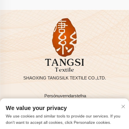
SHAOXING TANGSILK TEXTILE CO.,LTD.
Persónuverndarstefna
Höfundarréttur © 2025 hjá SHAOXING TANGSILK TEXTILE
We value your privacy
CO.,LTD
We use cookies and similar tools to provide our services. If you
Hafðu samband
don't want to accept all cookies, click Personalize cookies.