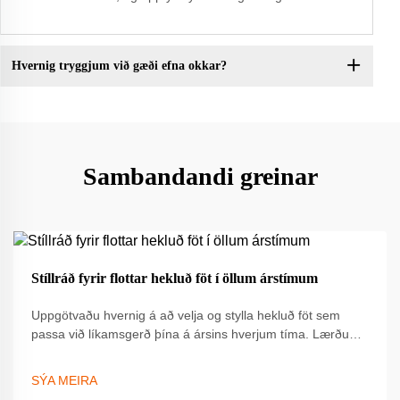
Hvernig tryggjum við gæði efna okkar?
Sambandandi greinar
19
Stíllráð fyrir flottar hekluð föt í öllum árstímum
Sep
Uppgötvaðu hvernig á að velja og stylla hekluð föt sem
passa við líkamsgerð þína á ársins hverjum tíma. Lærðu
um lagalag, val á efni og styggileikaráð til að hækka stílinn.
Fáðu fullkomnuna leiðbeininguna núna.
SÝA MEIRA