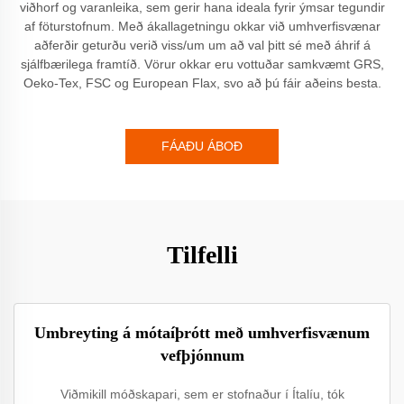
viðhorf og varanleika, sem gerir hana ideala fyrir ýmsar tegundir
af föturstofnum. Með ákallagetningu okkar við umhverfisvænar
aðferðir geturðu verið viss/um um að val þitt sé með áhrif á
sjálfbærilega framtíð. Vörur okkar eru vottuðar samkvæmt GRS,
Oeko-Tex, FSC og European Flax, svo að þú fáir aðeins besta.
FÁAÐU ÁBOÐ
Tilfelli
Umbreyting á mótaíþrótt með umhverfisvænum
vefþjónnum
Viðmikill móðskapari, sem er stofnaður í Ítalíu, tók