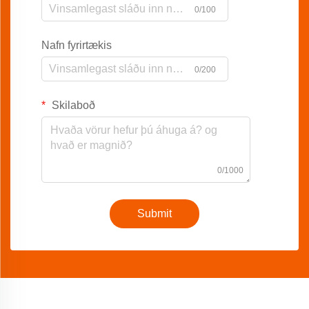
0/100
Nafn fyrirtækis
0/200
Skilaboð
0/1000
Submit