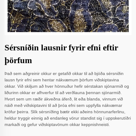
Sérsníðin lausnir fyrir efni eftir
þörfum
Það sem aðgreinir okkur er getafið okkar til að bjóða sérsniðin
lausn fyrir efni sem hentar nákvæmum þörfum viðskiptavina
okkar. Við skiljum að hver hönnuður hefir sérstakan sjónarmið og
liðurinn okkar er afhverfur til að verðlauna þennan sjónarmið.
Hvort sem um ræðir ákveðna áferð, lit eða blanda, vinnum við
náið með viðskiptavini til að þróa efni sem uppfylla nákvæmar
kröfur þeirra. Slík sérsníðing bætir ekki aðeins hönnunarferlinu,
heldur tryggir einnig að endanleg vörur standist sig í uppskerutíðri
markaði og gefur viðskiptavönum okkar keppnishneisti.