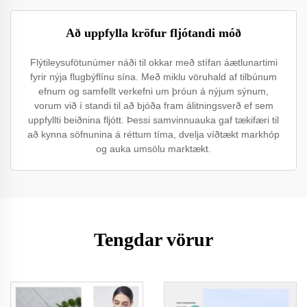
Að uppfylla kröfur fljótandi móð
Flýtileysufötunúmer náði til okkar með stífan áætlunartimi
fyrir nýja flugbýflínu sína. Með miklu vöruhald af tilbúnum
efnum og samfellt verkefni um þróun á nýjum sýnum,
vorum við í standi til að bjóða fram álitningsverð ef sem
uppfyllti beiðnina fljótt. Þessi samvinnuauka gaf tækifæri til
að kynna söfnunina á réttum tíma, dvelja víðtækt markhóp
og auka umsölu marktækt.
Tengdar vörur