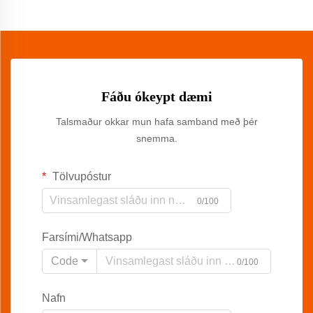
Fáðu ókeypt dæmi
Talsmaður okkar mun hafa samband með þér
snemma.
Tölvupóstur
0/100
Farsími/Whatsapp
Code
0/100
Nafn