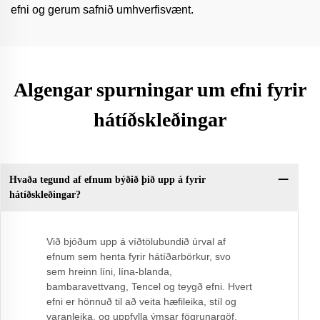
efni og gerum safnið umhverfisvænt.
Algengar spurningar um efni fyrir
hátíðskleðingar
Hvaða tegund af efnum býðið þið upp á fyrir
hátíðskleðingar?
Við bjóðum upp á víðtölubundið úrval af
efnum sem henta fyrir hátíðarbörkur, svo
sem hreinn líni, lína-blanda,
bambaravettvang, Tencel og teygð efni. Hvert
efni er hönnuð til að veita hæfileika, stíl og
varanleika, og uppfylla ýmsar fögrunargöf.