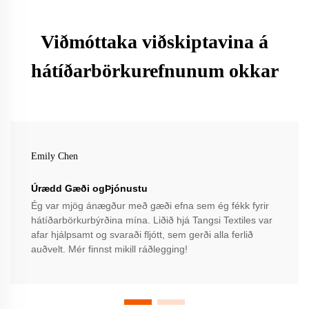
Viðmóttaka viðskiptavina á
hátíðarbörkurefnunum okkar
Emily Chen
Úrædd Gæði ogÞjónustu
Ég var mjög ánægður með gæði efna sem ég fékk fyrir
hátíðarbörkurbýrðina mína. Liðið hjá Tangsi Textiles var
afar hjálpsamt og svaraði fljótt, sem gerði alla ferlið
auðvelt. Mér finnst mikill ráðlegging!