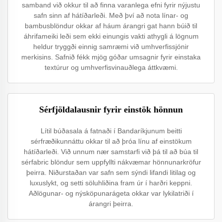
samband við okkur til að finna varanlega efni fyrir nýjustu
safn sinn af hátíðarleði. Með því að nota línar- og
bambusblöndur okkar af háum árangri gat hann búið til
áhrifameiki leði sem ekki einungis vakti athygli á lögnum
heldur tryggði einnig samræmi við umhverfissjónir
merkisins. Safnið fékk mjög góðar umsagnir fyrir einstaka
textúrur og umhverfisvinauðlega áttkvæmi.
Sérfjöldalausnir fyrir einstök hönnun
Lítil búðasala á fatnaði í Bandaríkjunum beitti
sérfræðikunnáttu okkar til að þróa línu af einstökum
hátíðarleði. Við unnum nær samstarfi við þá til að búa til
sérfabric blöndur sem uppfyllti nákvæmar hönnunarkröfur
þeirra. Niðurstaðan var safn sem sýndi lifandi litilag og
luxuslykt, og setti söluhliðina fram úr í harðri keppni.
Aðlögunar- og nýsköpunarágeta okkar var lykilatriði í
árangri þeirra.