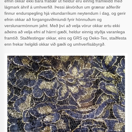
efnin okkar ekki bara frábær út heldur eru einnig framleidd með
lágmark áhrif á umhverfið. Þessi ákvörðun um grænar aðferðir
finnur endurspegling hjá vitundarríkum neytendum í dag, og gerir
efnin okkar að forgangsviðmiundi fyrir hönnuðum og
verslunarmönnum jafnt. Með því að velja vörur okkar ertu ekki
aðeins að velja efni af hárrri gæði, heldur einnig styðja varanlega
framtíð. Staðfestingar okkar, eins og GRS og Oeko-Tex, staðfesta
enn frekar helgildi okkar við gæði og umhverfisábyrgð.