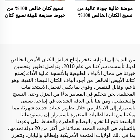
موضة عالية جودة عالية من
نسيج كتان خالص 100% من
نسيج الكتان الخالص 100%
خيوط صديقة للبيئة نسيج كتان
قابل للتنفس صديق للبيئة
بسيط محبوك لتصميم
وناعم على البشرة للرجال
الملابس لقمصان الأولاد
والنساء بأسعار رخيصة
والبنات
وعروض ساخنة لخياطة
الملابس
من البداية إلى النهاية، نفخر بإنتاج قماش الكتان الأبيض الخالص
لدينا. تأسست شركتنا في عام 2010، ونواصل تطوير وتحسين
خبرتنا في مجال الألياف الطبيعية والأنسجة عالية الأداء. يُصنع
كتاننا الأبيض الخالص من أجود ألياف الكتان البيضاء النقية، وهو
ناعم، وقابل للتنفس، وقوي بما يكفي لتحمل الاستخدامات
المختلفة. نحن نتحكم في المعايير بدءًا من الغزل وحتى النسيج
والتشطيب، ومن هنا تأتي الدقة الشديدة في إنتاجنا. نسعى
باستمرار إلى الابتكار من خلال تطوير عينات جديدة شهريًا، مما
يمكننا من تلبية الطلبات المتغيرة باستمرار. إن مستودعاتنا
الواسعة تتيح لنا تخزين البضائع الجاهزة والحفاظ على وعودنا
بالتسليم في الوقت المحدد لعملائنا في أكثر من 20 دولة نخدمها،
بما في ذلك الولايات المتحدة الأمريكية وإيطاليا واليابان. وتتعزز