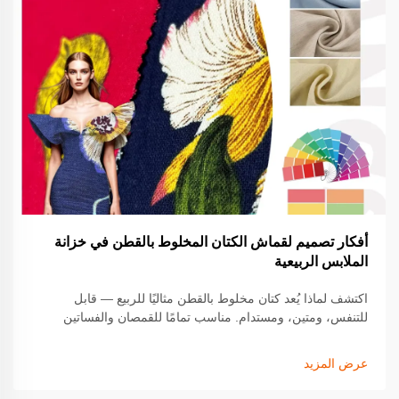
أفكار تصميم لقماش الكتان المخلوط بالقطن في خزانة
الملابس الربيعية
اكتشف لماذا يُعد كتان مخلوط بالقطن مثاليًا للربيع — قابل
للتنفس، ومتين، ومستدام. مناسب تمامًا للقمصان والفساتين
والسراويل. استكشف الآن تصاميم أنيقة وصديقة للبيئة.
عرض المزيد