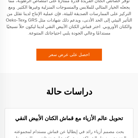
توفر خصائص الكتان الفريدة قدرة ممتازة على امتصاص الرطوبة، مما
يجعله الخيار المثالي للملابس والمنسوجات المنزلية وغيرها الكثير. ومع
التركيز على الممارسات الصديقة للبيئة، فإن عملية الإنتاج لدينا تقلل من
التأثير البيئي إلى الحد الأدنى، ويدعم ذلك شهادات مثل GRS وOeko-Tex
والكتان الأوروبي. اختر قماش الكتان الأبيض النقي لدينا ليكون حلاً نسيجيًا
مستدامًا وعالي الجودة يلبي احتياجاتك المتنوعة.
احصل على عرض سعر
دراسات حالة
تحويل عالم الأزياء مع قماش الكتان الأبيض النقي
بحث مصمم أزياء رائد في إيطاليا عن قماش مستدام لمجموعته