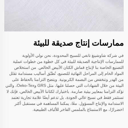
ممارسات إنتاج صديقة للبيئة
في شركة شاوشينغ تانغي للنسيج المحدودة، نحن نولي الأولوية
للممارسات الإنتاجية الصديقة للبيئة في كل خطوة من خطوات عملية
التصنيع الخاصة بنا لإنتاج قماش الكتان الأبيض الخالص. من استخلاص
المواد الخام إلى المراحل النهائية للتصنيع، نُطبّق أساليب مستدامة تقلل
من الهدر وتنخفض من البصمة الكربونية. ويتضح التزامنا بالحفاظ على
البيئة من خلال الشهادات التي حصلنا عليها، مثل GRS وOeko-Tex، والتي
تؤكد التزامنا بمعايير بيئية صارمة. باختيارك لكتاننا الأبيض الخالص، فإنك لا
تستثمر فقط في نسيج عالي الجودة، بل تدعم أيضًا علامة تجارية تعتمد
الاستدامة والإنتاج المسؤول. معًا، يمكننا المساهمة في مستقبل أكثر
اخضرارًا، مع الاستمتاع بالملمس الفاخر للألياف الطبيعية.