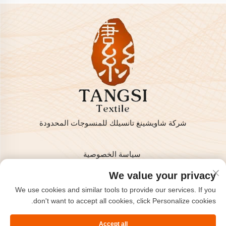
شركة شاويشينغ تانسيلك للمنسوجات المحدودة
سياسة الخصوصية
حقوق النشر © 2025 من قبل شركة شاويشينغ تانسيلك للمنسوجات
We value your privacy
المحدودة
We use cookies and similar tools to provide our services. If you
اتصل بنا
don't want to accept all cookies, click Personalize cookies.
Address: غرفة 801، الطابق 8، هايزهو إنترناشونال، كيتشياو،
Accept all