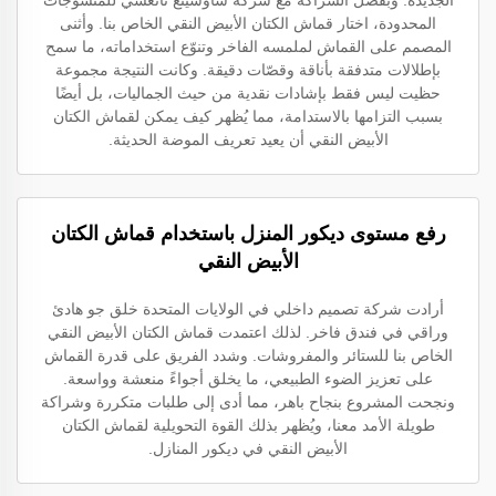
الجديدة. وبفضل الشراكة مع شركة شاوشينغ تانغسي للمنسوجات
المحدودة، اختار قماش الكتان الأبيض النقي الخاص بنا. وأثنى
المصمم على القماش لملمسه الفاخر وتنوّع استخداماته، ما سمح
بإطلالات متدفقة بأناقة وقصّات دقيقة. وكانت النتيجة مجموعة
حظيت ليس فقط بإشادات نقدية من حيث الجماليات، بل أيضًا
بسبب التزامها بالاستدامة، مما يُظهر كيف يمكن لقماش الكتان
الأبيض النقي أن يعيد تعريف الموضة الحديثة.
رفع مستوى ديكور المنزل باستخدام قماش الكتان
الأبيض النقي
أرادت شركة تصميم داخلي في الولايات المتحدة خلق جو هادئ
وراقي في فندق فاخر. لذلك اعتمدت قماش الكتان الأبيض النقي
الخاص بنا للستائر والمفروشات. وشدد الفريق على قدرة القماش
على تعزيز الضوء الطبيعي، ما يخلق أجواءً منعشة وواسعة.
ونجحت المشروع بنجاح باهر، مما أدى إلى طلبات متكررة وشراكة
طويلة الأمد معنا، ويُظهر بذلك القوة التحويلية لقماش الكتان
الأبيض النقي في ديكور المنازل.