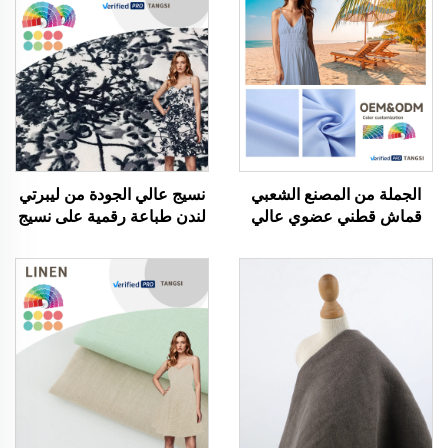
الجملة من المصنع الشعبي
نسيج عالي الجودة من ليبرتي
قماش قطني عضوي عالي
لندن طباعة رقمية على نسيج
الجودة مطاطي نسيج قطني
القطن الخالص تانا لاون
خالص ملون قطعة قماش
المخصص للخياطة
ملونة للأزياء الخاصة بالأولاد
والبنات