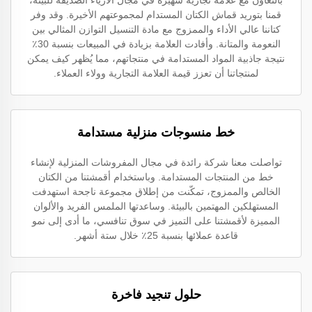
بالتعاون مع علامة تجارية شهيرة في مجال الأزياء الصديقة للبيئة،
قمنا بتوريد قماش الكتان المستدام لمجموعتهم الأخيرة. وقد وفر
كتاننا عالي الأداء والممزوج مع مادة التنسيل التوازن المثالي بين
النعومة والمتانة. وأفادت العلامة بزيادة في المبيعات بنسبة 30٪
نتيجة جاذبية المواد المستدامة في منتجاتهم، مما يُظهر كيف يمكن
لمنتجاتنا أن تعزز قيمة العلامة التجارية وولاء العملاء.
خط منسوجات منزلية مستدامة
تواصلت معنا شركة رائدة في مجال المفروشات المنزلية لإنشاء
خط من المنتجات المستدامة. وباستخدام أقمشتنا من الكتان
الخالص والممزوج، تمكّنت من إطلاق مجموعة ناجحة استهدفت
المستهلكين المهتمين بالبيئة. وساعدتها الملمس الفريد والألوان
المميزة لأقمشتنا على التميز في سوق تنافسي، ما أدى إلى نمو
قاعدة عملائها بنسبة 25٪ خلال ستة أشهر.
حلول تنجيد فاخرة