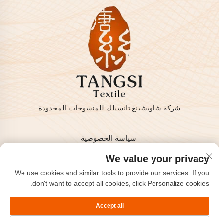
شركة شاويشينغ تانسيلك للمنسوجات المحدودة
سياسة الخصوصية
حقوق النشر © 2025 من قبل شركة شاويشينغ تانسيلك للمنسوجات
We value your privacy
المحدودة
We use cookies and similar tools to provide our services. If you
اتصل بنا
don't want to accept all cookies, click Personalize cookies.
Address: غرفة 801، الطابق 8، هايزهو إنترناشونال، كيتشياو،
Accept all
شاويشينغ، تشجيانغ، الصين.