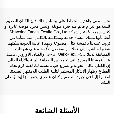
والنساء تستخدم في صنع
وفساتين قماش كتان
الملابس
نحن نسعى جاهدين للحفاظ على بيئتنا، ولذلك فإن الكتان الصديق
للبيئة هو التزام قائم منذ فترة طويلة، وليس مجرد موضة عابرة أو
كتان سريع. وتُفتخر شركة Shaoxing Tangsi Textile Co., Ltd.
أيضًا بأنها تمتلك منشأة حديثة ومتكاملة بالكامل، مما يمكّننا من
تزويد عملائنا بأقمشة كتان مصبوغة ومهيأة عالية الجودة يمكنهم
شحنها مباشرة إلى عملائهم. وتحصل الأقمشة على شهادات
المطابقة لدينا: GRS، Oeko-Tex، FSC، والكتان الأوروبي، ناهيك
عن أقمشتنا المميزة التي تجمع بين الصداقة للبيئة والأداء العالي.
إن الكتان عالي الجودة والسريع هو، بالنسبة لنا، لفتة كرم تجاه
القطاع لإظهار الابتكار المستمر لتلبية الطلب اللامنتهي لعملائنا.
انضموا إلينا في جهودنا لتصميم كتان عصري يحقق أثرًا إيجابيًا على
البيئة.
الأسئلة الشائعة