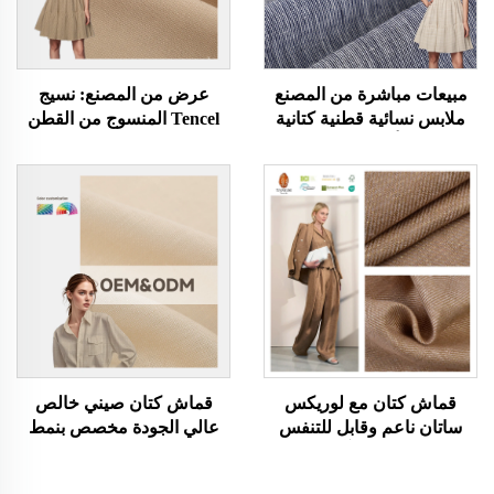
مبيعات مباشرة من المصنع
عرض من المصنع: نسيج
ملابس نسائية قطنية كتانية
Tencel المنسوج من القطن
عضوية أقمشة مصبوغة
والكتان 220 غرام/م²، مناسب
بخيوط ألوان زاهية بلوزات
للملابس والمناسبات، تصميم
تيشيرت فساتين قماش
مستطيل الشكل
مجدول مطاطي
قماش كتان مع لوريكس
قماش كتان صيني خالص
ساتان ناعم وقابل للتنفس
عالي الجودة مخصص بنمط
وصديق للبيئة وآمن على
صلب قماش نسيج متين مريح
البشرة أقمشة ملابس للرجال
صديق للبيئة لقمصان الأولاد