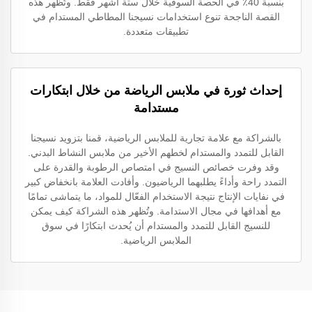
بنسبة 40٪ في الحصة السوقية خلال ستة أشهر فقط. وتُظهر هذه
القصة الناجحة تنوع استخدامات نسيجنا المطاطي المستدام في
تطبيقات متعددة.
إحداث ثورة في ملابس الرياضة من خلال ابتكارات
مستدامة
بالشراكة مع علامة تجارية للملابس الرياضية، قمنا بتزويد نسيجنا
القابل للتمدد والمستدام لخطهم الأخير من ملابس النشاط البدني.
وقد وفرت خصائص النسيج في امتصاص الرطوبة والقدرة على
التمدد راحة وأداءً يطلبهما الرياضيون. وأفادت العلامة بانخفاض كبير
في نفايات الإنتاج نتيجة الاستخدام الفعّال للمواد، ما يتماشى تمامًا
مع أهدافها في مجال الاستدامة. وتُظهر هذه الشراكة كيف يمكن
للنسيج القابل للتمدد والمستدام أن يُحدث ابتكارًا في سوق
الملابس الرياضية.