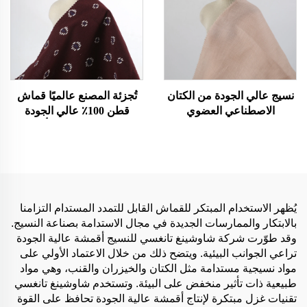
نسيج عالي الجودة من الكتان
تُجزئة المصنع عالميًا قماش
الاصطناعي العضوي
قطن 100٪ عالي الجودة
المطاطي مباشر من المصنع
لملابس مخصصة بألوان
لملابس البنات قماش نسيج
مخصصة نسيج قطني عضوي
عادي لقميص فستان أزياء
مُلوّن بنقش بسيط فستان
قماش كتان صناعي
البنات
يُظهر الاستخدام المبتكر للقماش القابل للتمدد المستدام التزامنا
بالابتكار والممارسات الجديدة في مجال الاستدامة بصناعة النسيج.
وقد طوّرت شركة شاوشينغ تانغسي للنسيج أقمشة عالية الجودة
تراعي الجوانب البيئية. ويتضح ذلك من خلال الاعتماد الأولي على
مواد نسيجية مستدامة مثل الكتان والخيزران والقنب، وهي مواد
طبيعية ذات تأثير منخفض على البيئة. وتستخدم شاوشينغ تانغسي
تقنيات غزل مبتكرة لإنتاج أقمشة عالية الجودة تحافظ على القوة