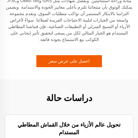
متانة وراحة استثنائيتين. وبفضل شهادات مثل GRS وOeko-Tex وFSC،
يمكنك الوثوق بأن منتجاتنا تلتزم بأعلى معايير الجودة والاستدامة. ويضمن
التزامنا بالابتكار المستمر أن نواكب متطلبات السوق، ونقدم مجموعة
واسعة من الخيارات لتلبية الاحتياجات الفريدة لعملائنا. سواءً لأغراض
الأزياء أو النسيج المنزلي أو التطبيقات الصناعية، فإن قماشنا المطاطي
المستدام هو الخيار المثالي لكل من يسعى لتحقيق تأثير إيجابي على
الكوكب مع الاستمتاع بجودة فائقة.
احصل على عرض سعر
دراسات حالة
تحويل عالم الأزياء من خلال القماش المطاطي
المستدام