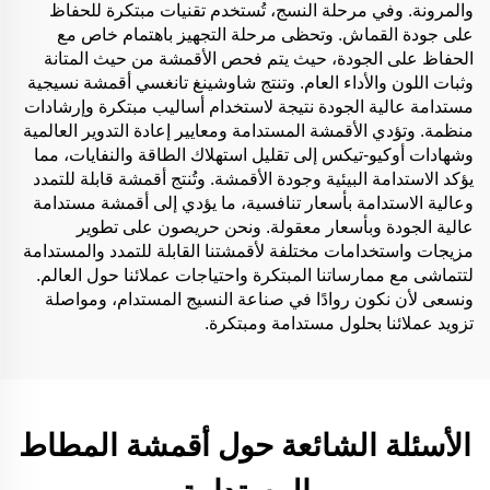
والمرونة. وفي مرحلة النسج، تُستخدم تقنيات مبتكرة للحفاظ
على جودة القماش. وتحظى مرحلة التجهيز باهتمام خاص مع
الحفاظ على الجودة، حيث يتم فحص الأقمشة من حيث المتانة
وثبات اللون والأداء العام. وتنتج شاوشينغ تانغسي أقمشة نسيجية
مستدامة عالية الجودة نتيجة لاستخدام أساليب مبتكرة وإرشادات
منظمة. وتؤدي الأقمشة المستدامة ومعايير إعادة التدوير العالمية
وشهادات أوكيو-تيكس إلى تقليل استهلاك الطاقة والنفايات، مما
يؤكد الاستدامة البيئية وجودة الأقمشة. وتُنتج أقمشة قابلة للتمدد
وعالية الاستدامة بأسعار تنافسية، ما يؤدي إلى أقمشة مستدامة
عالية الجودة وبأسعار معقولة. ونحن حريصون على تطوير
مزيجات واستخدامات مختلفة لأقمشتنا القابلة للتمدد والمستدامة
لتتماشى مع ممارساتنا المبتكرة واحتياجات عملائنا حول العالم.
ونسعى لأن نكون روادًا في صناعة النسيج المستدام، ومواصلة
تزويد عملائنا بحلول مستدامة ومبتكرة.
الأسئلة الشائعة حول أقمشة المطاط