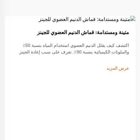
19
متينة ومستدامة: قماش الدنيم العضوي للجينز
Sep
اكتشف كيف يقلل الدنيم العضوي استخدام المياه بنسبة 50٪
والملوثات الكيميائية بنسبة 90٪. تعرف على سبب إعادة الجينز
المعتمد من GOTS والمتين تشكيل صناعة الأزياء المستدامة. اقرأ
المزيد.
عرض المزيد