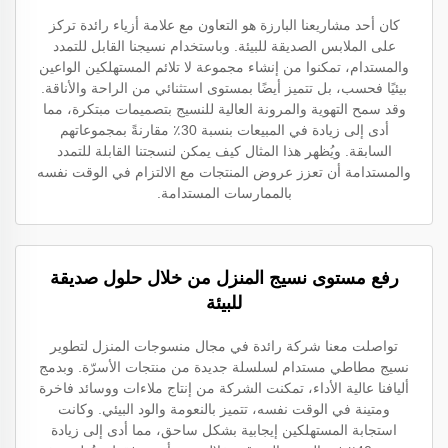
كان أحد مشاريعنا البارزة هو التعاون مع علامة أزياء رائدة تركز
على الملابس الصديقة للبيئة. وباستخدام نسيجنا القابل للتمدد
والمستدام، تمكنوا من إنشاء مجموعة لا تلائم المستهلكين الواعين
بيئيًا فحسب، بل تتميز أيضًا بمستوى استثنائي من الراحة والأناقة.
وقد سمح التهوية والمرونة العالية للنسيج بتصميمات مبتكرة، مما
أدى إلى زيادة في المبيعات بنسبة 30٪ مقارنةً بمجموعاتهم
السابقة. ويُظهر هذا المثال كيف يمكن لنسجتنا القابلة للتمدد
والمستدامة أن تعزز عروض المنتجات مع الالتزام في الوقت نفسه
بالممارسات المستدامة.
رفع مستوى نسيج المنزل من خلال حلول صديقة
للبيئة
تواصلت معنا شركة رائدة في مجال منسوجات المنزل لتطوير
نسيج مطاطي مستدام لسلسلة جديدة من منتجات الأسرّة. وبدمج
أليافنا عالية الأداء، تمكنت الشركة من إنتاج ملاءات ووسائد فاخرة
ومتينة في الوقت نفسه، تتميز بالنعومة والود البيئي. وكانت
استجابة المستهلكين إيجابية بشكل ساحق، مما أدى إلى زيادة