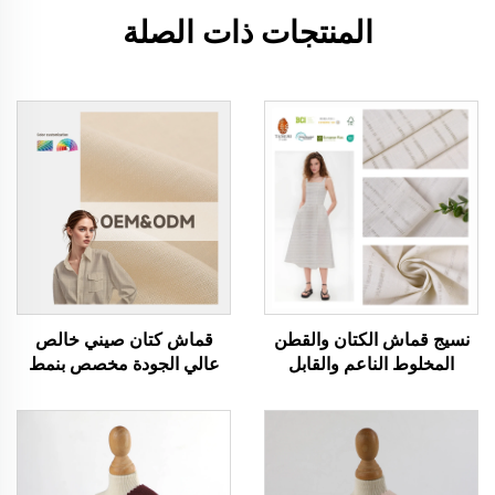
المنتجات ذات الصلة
نسيج قماش الكتان والقطن
قماش كتان صيني خالص
المخلوط الناعم والقابل
عالي الجودة مخصص بنمط
للتنفس والصديق للبيئة
صلب قماش نسيج متين مريح
والمناسب للبشرة لملابس
صديق للبيئة لقمصان الأولاد
النساء والرجال وفستان
وفساتين قماش كتان
الملابس المخصص للخياطة