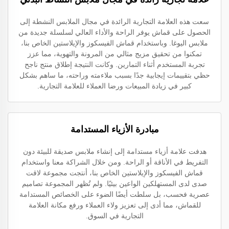
سعت هذه العلامة التجارية الرائدة في مجال الملابس النشطة إلى
الحصول على قماش يوفر الراحة والأداء العالي لسلسلة جديدة من
ملابس اليوغا. وباستخدام قماش الفيسكوز والإيلاستين الخاص بنا،
تمكنوا من تحقيق مزيج مثالي من المرونة والتهوية، مما عزز
تجربة المستخدم أثناء التمارين. وكانت النتيجة إطلاق منتج ناجح
حظي بتقييمات إيجابية جدًا بسبب ملاءمته وراحته، ما ساهم بشكل
كبير في زيادة المبيعات ورضا العملاء للعلامة التجارية.
مبادرة الأزياء المستدامة
هدفت علامة أزياء مستدامة إلى إنشاء ملابس صديقة للبيئة دون
التفريط في الأناقة أو الراحة. ومن خلال الشراكة معنا واستخدام
قماش الفيسكوز والإيلاستين الخاص بنا، أنتجت مجموعة لاقت
صدى لدى المستهلكين الواعين بيئيًا. ولم تُظهر المجموعة تصاميم
عصرية فحسب، بل سلطت أيضًا الضوء على الخصائص المستدامة
للقماش، مما أدى إلى تعزيز ولاء العملاء ورفع مكانة العلامة
التجارية في السوق.