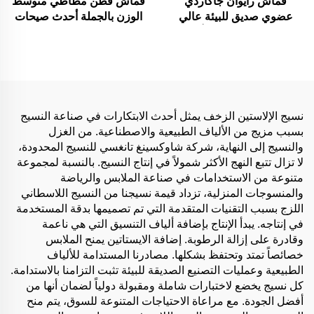
قماش رايوان جاكاردي
قماش قطن مطاطي متوسط
عضوي صديق للبيئة عالي
الوزن بالجملة أحدث صيحات
الجودة، منسوج من ألياف
الموضة نسيج عادي مريح
الفيبرجلاس، مناسب لملابس
وأنيق للفساتين والملابس
البنات - للفساتين والقمصان
بسعر رخيص
نسيج الإلاستين الزخف يمثل أحدث الابتكارات في صناعة النسيج
بسبب مزيج من الألياف الطبيعية والاصطناعية. من الغزل
والنسيج إلى النهاية، شركة شاوكسينغ تانغسي للنسيج المحدودة،
لا تزال تتبع النهج الأكثر شمولاً في إنتاج النسيج. بالنسبة لمجموعة
متنوعة من الاستخدامات في صناعة الملابس والرياضة
والمنسوجات المنزلية، تزداد قيمة نسيجنا من النسيج اللاسطاني
اللزج بسبب التقنيات المتقدمة التي تم تصميمها بدقة المستخدمة
في إنتاجه. يبدأ الإنتاج بإضافة ألياف التنسيق التي هي ناعمة
وقادرة على إزالة الرطوبة. إضافة الايستاتين يمنح الملابس
خصائصاً تمتد وتحتفظ بشكلها. مصادرنا المستدامة للألياف
الطبيعية وعمليات التصنيع الصديقة للبيئة تثبت التزامنا بالاستدامة.
كل نسيج يخضع لاختبارات شاملة ومقبولة دولياً لضمان أنها من
أفضل الجودة. مع مراعاة الاحتياجات المتنوعة للسوق، يتم منح