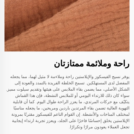
راحة وملائمة ممتازتان
يوفر نسيج الفيسكوز والإيلاستين راحة وملاءمة لا مثيل لهما، مما يجعله
المفضل لدى المستهلكين. تسمح الخلطة الفريدة بالتمدد والعودة إلى
الشكل الأصلي، مما يضمن بقاء الملابس على هيئتها وتقديم سيلوت مميز.
سواء كان ذلك للارتداء اليومي أو للملابس النشطة، فإن هذا القماش
يتكيّف مع حركات المرتدي، ما يعزز الراحة طوال اليوم. كما أن قابلية
التهوية العالية تضمن بقاء المرتدين باردين ومريحين، ما يجعله مناسبًا
لمختلف المناخات والأنشطة. إن القوام الناعم للفيسكوز مقترنًا بمرونة
الإيلاستين يخلق إحساسًا فاخرًا على الجلد، ويعزز تجربة ارتداء إيجابية
تجعل العملاء يعودون مرارًا وتكرارًا.