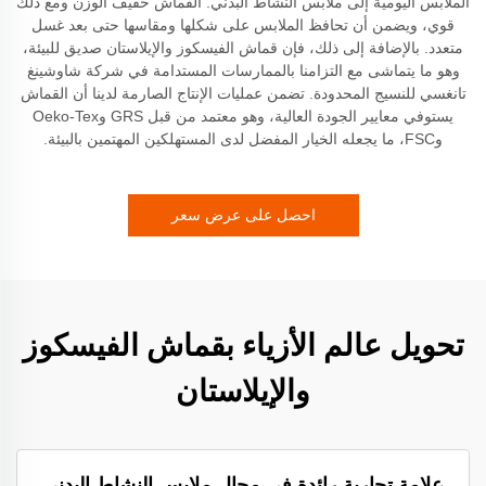
الملابس اليومية إلى ملابس النشاط البدني. القماش خفيف الوزن ومع ذلك
قوي، ويضمن أن تحافظ الملابس على شكلها ومقاسها حتى بعد غسل
متعدد. بالإضافة إلى ذلك، فإن قماش الفيسكوز والإيلاستان صديق للبيئة،
وهو ما يتماشى مع التزامنا بالممارسات المستدامة في شركة شاوشينغ
تانغسي للنسيج المحدودة. تضمن عمليات الإنتاج الصارمة لدينا أن القماش
يستوفي معايير الجودة العالية، وهو معتمد من قبل GRS وOeko-Tex
وFSC، ما يجعله الخيار المفضل لدى المستهلكين المهتمين بالبيئة.
احصل على عرض سعر
تحويل عالم الأزياء بقماش الفيسكوز
والإيلاستان
علامة تجارية رائدة في مجال ملابس النشاط البدني