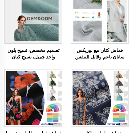
قماش كتان مع لوريكس
تصميم مخصص، نسيج بلون
ساتان ناعم وقابل للتنفس
واحد جميل، نسيج كتان
وصديق للبيئة وآمن على
عضوي ومطاطي، مجدول
البشرة أقمشة ملابس للرجال
لأسلوب ملابس عصري
والنساء تستخدم في صنع
للفساتين، نسيج كتان
الملابس