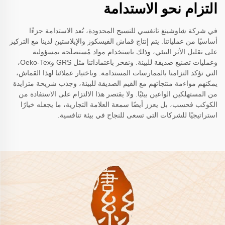
التزام نحو الاستدامة
في شركة شاوشينغ تانغسي للنسيج المحدودة، تُعد الاستدامة جزءًا
أساسيًا من عملياتنا. يتم إنتاج قماش الفيسكوز والإيلاستين لدينا مع التركيز
على تقليل الأثر البيئي، وذلك باستخدام مواد مُستصلَحة بمسؤولية
وعمليات تصنيع صديقة للبيئة. ونفخر باعتماداتنا مثل GRS وOeko-Tex،
التي تؤكد التزامنا بالممارسات المستدامة. وباختيار عملائنا لهذا القماش،
يمكنهم مواءمة منتجاتهم مع القيم الصديقة للبيئة، وجذب شريحة متزايدة
من المستهلكين الواعين بيئيًا. ولا يقتصر هذا الالتزام على الاستفادة من
الكوكب فحسب، بل يعزز أيضًا سمعة العلامة التجارية، ما يجعله خيارًا
استراتيجيًا للشركات التي تسعى للنجاح في بيئة تنافسية.