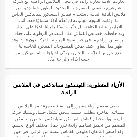
تعاونت علامة تجارية رائدة في مجال الملابس الرياضية مع شركة
شاوشينغ تانغسي للمنسوجات المحدودة لتطوير خط جديد من
ملابس اللياقة البدنية باستخدام قماش الفيسكوز سباندكس الخاص
بنا. وكانت النتيجة مجموعة لم تُقدِّم أداءً استثنائيًا فقط أثناء
التمارين عالية الكثافة، بل قدَّمت أيضًا ملمسًا ناعمًا على الجلد.
وقد حافظت خصائص القماش على امتصاص الرطوبة على جفاف
الرياضيين وراحتهم، في حين سمح المرونة بالحركة دون قيود. وقد
أظهر هذا التعاون كيف يمكن للمنسوجات المبتكرة الخاصة بنا أن
تعزز عروض العلامات التجارية وتلبّي احتياجات المستهلكين من
حيث الأداء والراحة معًا.
الأزياء المتطورة: الفيسكوز سباندكس في الملابس
الراقية
سعى مصمم أزياء مشهور إلى إنشاء مجموعة من الملابس
المسائية الفاخرة تتطلب أقمشة تتدفق بشكل جميل وتمتلك حركة
أنيقة. وباستخدام قماش الفيسكوز سباندكس الخاص بنا، تمكن
المصمم من تحقيق تصاميم رائعة تبرز جمال مختلف أنواع الجسم.
وقد أضفى اللمعان الطبيعي للقماش لمسة من الرقي، في حين