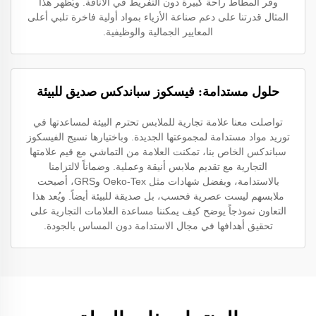
وفر المطاط راحة كبيرة دون التفريط في الأناقة. ويُظهر هذا
المثال قدرتنا على دعم صناعة الأزياء بمواد أولية فاخرة تلبي أعلى
المعايير الجمالية والوظيفية.
حلول مستدامة: فيسكوز سباندكس صديق للبيئة
تواصلت معنا علامة تجارية للملابس تحترم البيئة لمساعدتها في
توريد مواد مستدامة لمجموعتها الجديدة. وباختيارها نسيج الفيسكوز
سباندكس الخاص بنا، تمكنت العلامة من التماشي مع قيم علامتها
التجارية مع تقديم ملابس أنيقة وعملية. وضماناً لالتزامنا
بالاستدامة، وبفضل شهادات مثل Oeko-Tex وGRS، أصبحت
ملابسهم ليست عصرية فحسب، بل صديقة للبيئة أيضاً. ويُعد هذا
التعاون نموذجاً يوضح كيف يمكننا مساعدة العلامات التجارية على
تحقيق أهدافها في مجال الاستدامة دون المساس بالجودة.