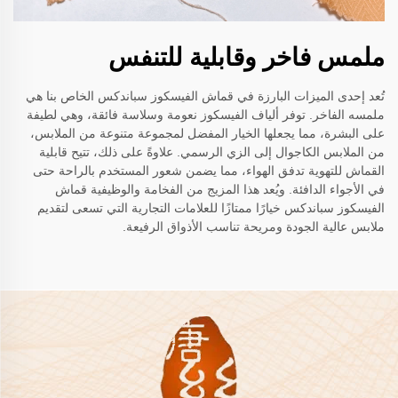
ملمس فاخر وقابلية للتنفس
تُعد إحدى الميزات البارزة في قماش الفيسكوز سباندكس الخاص بنا هي
ملمسه الفاخر. توفر ألياف الفيسكوز نعومة وسلاسة فائقة، وهي لطيفة
على البشرة، مما يجعلها الخيار المفضل لمجموعة متنوعة من الملابس،
من الملابس الكاجوال إلى الزي الرسمي. علاوةً على ذلك، تتيح قابلية
القماش للتهوية تدفق الهواء، مما يضمن شعور المستخدم بالراحة حتى
في الأجواء الدافئة. ويُعد هذا المزيج من الفخامة والوظيفية قماش
الفيسكوز سباندكس خيارًا ممتازًا للعلامات التجارية التي تسعى لتقديم
ملابس عالية الجودة ومريحة تناسب الأذواق الرفيعة.