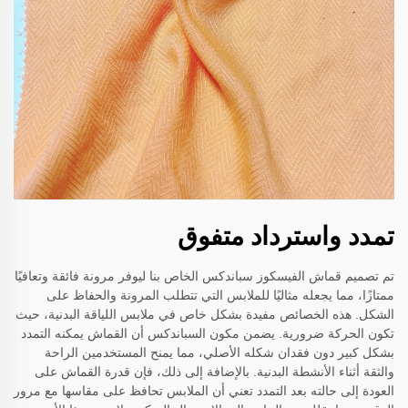
تمدد واسترداد متفوق
تم تصميم قماش الفيسكوز سباندكس الخاص بنا ليوفر مرونة فائقة وتعافيًا
ممتازًا، مما يجعله مثاليًا للملابس التي تتطلب المرونة والحفاظ على
الشكل. هذه الخصائص مفيدة بشكل خاص في ملابس اللياقة البدنية، حيث
تكون الحركة ضرورية. يضمن مكون السباندكس أن القماش يمكنه التمدد
بشكل كبير دون فقدان شكله الأصلي، مما يمنح المستخدمين الراحة
والثقة أثناء الأنشطة البدنية. بالإضافة إلى ذلك، فإن قدرة القماش على
العودة إلى حالته بعد التمدد تعني أن الملابس تحافظ على مقاسها مع مرور