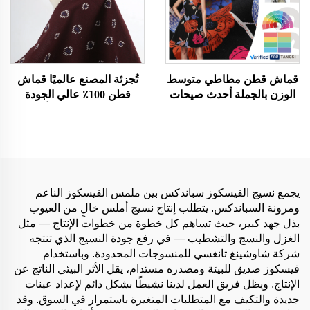
قماش قطن مطاطي متوسط
تُجزئة المصنع عالميًا قماش
الوزن بالجملة أحدث صيحات
قطن 100٪ عالي الجودة
الموضة نسيج عادي مريح
لملابس مخصصة بألوان
وأنيق للفساتين والملابس
مخصصة نسيج قطني عضوي
بسعر رخيص
مُلوّن بنقش بسيط فستان
البنات
يجمع نسيج الفيسكوز سباندكس بين ملمس الفيسكوز الناعم
ومرونة السباندكس. يتطلب إنتاج نسيج أملس خالٍ من العيوب
بذل جهد كبير، حيث تساهم كل خطوة من خطوات الإنتاج — مثل
الغزل والنسج والتشطيب — في رفع جودة النسيج الذي تنتجه
شركة شاوشينغ تانغسي للمنسوجات المحدودة. وباستخدام
فيسكوز صديق للبيئة ومصدره مستدام، يقل الأثر البيئي الناتج عن
الإنتاج. ويظل فريق العمل لدينا نشيطًا بشكل دائم لإعداد عينات
جديدة والتكيف مع المتطلبات المتغيرة باستمرار في السوق. وقد