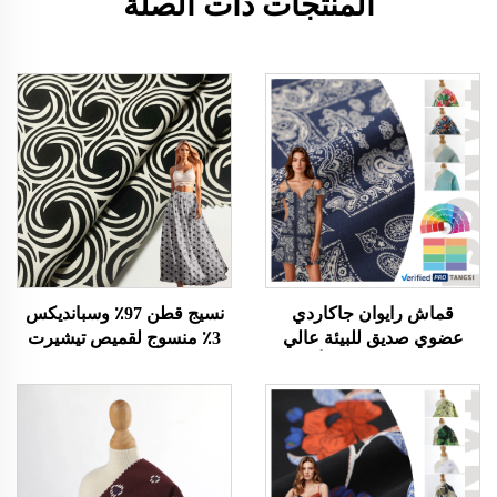
المنتجات ذات الصلة
قماش رايوان جاكاردي
نسيج قطن 97٪ وسبانديكس
عضوي صديق للبيئة عالي
3٪ منسوج لقميص تيشيرت
الجودة، منسوج من ألياف
قطن عضوي مصبوغ عادي
الفيبرجلاس، مناسب لملابس
جيرسي ناعم وصديق للبشرة
البنات - للفساتين والقمصان
لملابس البنات