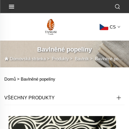
CS
Bavlněné popelíny
Domovská stránka
>
Produkty
>
Bavlník
>
Bavlněné popelíny
Domů >
Bavlněné popelíny
VŠECHNY PRODUKTY