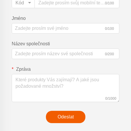
Kód
0/100
Jméno
0/100
Název společnosti
0/200
Zpráva
0/1000
Odeslat