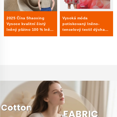
2025 Čína Shaoxing
Vysoká móda
Vysoce kvalitní čistý
potiskovaný lněno-
lněný plátno 100 % lněné
tencelový textil dýchací
letní tkané plátno bez
ekologický příjemný pro
potisku pro košile
kůži textilní materiál pro
oblečení
šaty žen oděvy pro
oblečení