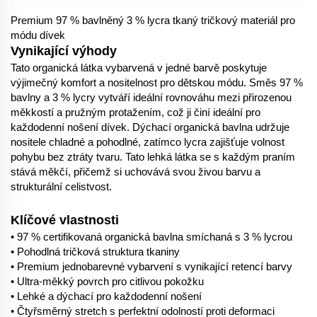
Premium 97 % bavlněný 3 % lycra tkaný tričkový materiál pro
módu dívek
Vynikající výhody
Tato organická látka vybarvená v jedné barvě poskytuje
výjimečný komfort a nositelnost pro dětskou módu. Směs 97 %
bavlny a 3 % lycry vytváří ideální rovnováhu mezi přirozenou
měkkostí a pružným protažením, což ji činí ideální pro
každodenní nošení dívek. Dýchací organická bavlna udržuje
nositele chladné a pohodlné, zatímco lycra zajišťuje volnost
pohybu bez ztráty tvaru. Tato lehká látka se s každým praním
stává měkčí, přičemž si uchovává svou živou barvu a
strukturální celistvost.
Klíčové vlastnosti
• 97 % certifikovaná organická bavlna smíchaná s 3 % lycrou
• Pohodlná tričková struktura tkaniny
• Premium jednobarevné vybarvení s vynikající retencí barvy
• Ultra-měkký povrch pro citlivou pokožku
• Lehké a dýchací pro každodenní nošení
• Čtyřsměrný stretch s perfektní odolností proti deformaci