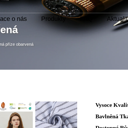
mace o nás
Produkty
FAQ
Aktuali
vená
ná příze obarvená
Vysoce Kvali
Bavlněná Tk
Dostupné Rů