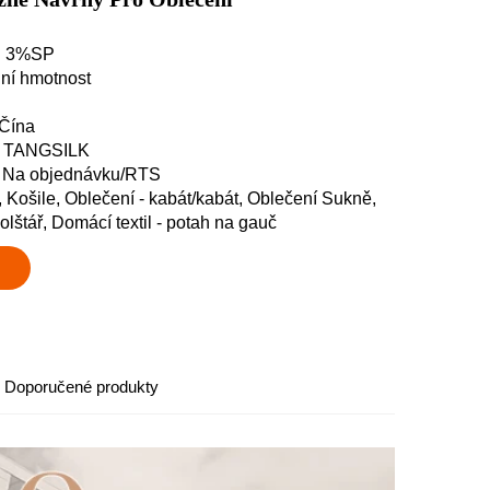
%C 3%SP
dní hmotnost
 Čína
y: TANGSILK
: Na objednávku/RTS
, Košile, Oblečení - kabát/kabát, Oblečení Sukně,
polštář, Domácí textil - potah na gauč
Doporučené produkty