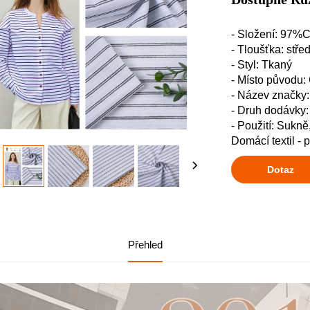
- Složení: 97
- Tloušťka: stře
- Styl: Tkaný
- Místo původu:
- Název značk
- Druh dodávky
- Použití: Sukně
Domácí textil - 
Dotaz
Přehled