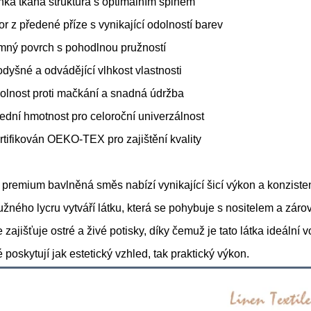
hká tkaná struktura s optimálním splnem
or z předené příze s vynikající odolností barev
mný povrch s pohodlnou pružností
odyšné a odvádějící vlhkost vlastnosti
olnost proti mačkání a snadná údržba
řední hmotnost pro celoroční univerzálnost
rtifikován OEKO-TEX pro zajištění kvality
 premium bavlněná směs nabízí vynikající šicí výkon a konzisten
užného lycru vytváří látku, která se pohybuje s nositelem a záro
e zajišťuje ostré a živé potisky, díky čemuž je tato látka ideální 
é poskytují jak estetický vzhled, tak praktický výkon.