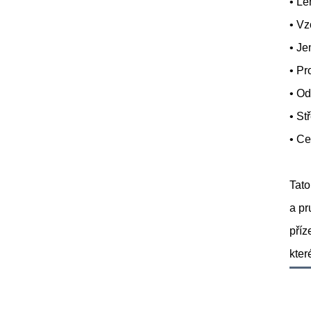
• Le
• Vz
• Je
• Pr
• Od
• St
• Ce
Tato
a pr
příz
kter