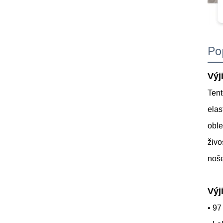
Po
Výj
Tent
elas
oble
živo
noše
Výj
• 97