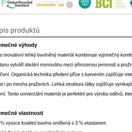
pis produktů
imečné výhody
o inovativní lehký bavlněný materiál kombinuje výjimečný komfo
tanu vytváří ideální rovnováhu mezi přirozenou jemností a pružno
čení. Organická technika předení příze s barvením zajišťuje inten
st i po mnoha praženích. Lehká struktura látky zajišťuje vynik
ní. Tento univerzální materiál je perfektní pro výrobu oděvů, kter
imečné vlastnosti
 % vysoce kvalitní bavlna smíšená s 3 % elastanem