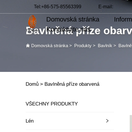
Tel:
+86-575-85563399
E-mail:
Domovská stránka
Infor
Bavlněná příze obar
Kontaktujte nás
Domovská stránka
>
Produkty
>
Bavlník
>
Bavlně
Domů >
Bavlněná příze obarvená
VŠECHNY PRODUKTY
Lén