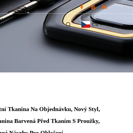
ty
CS
tní Tkanina Na Objednávku, Nový Styl,
anina Barvená Před Tkaním S Proužky,
zné Návrhy Pro Oblečení