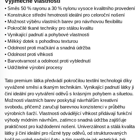
Výjimečné vlastnosti
• Směs 50 % rayonu a 30 % nylonu vysoce kvalitního provedení
• Konstrukce střední hmotnosti ideální pro celoroční nošení
• Možnost výběru vlastních barev pro návrhovou flexibilitu
• Pokročilé tkané techniky pro stálou kvalitu
• Vynikající padnutí a pohybové vlastnosti
• Měkký dotek s pohodlnou texturou
• Odolnost proti mačkání a snadná údržba
• Odolnost proti vlhkosti
• Barvotvarnost a odolnost proti vyblednutí
• Udržitelné výrobní procesy
Tato premium látka předvádí pokročilou textilní technologii díky
vyvážené směsi a tkaným technikám. Vynikající padnutí látky ji
činí ideální pro vytváření oděvů s krásným pohybem a siluetou.
Možnosti vlastních barev poskytují návrhářům kreativní
svobodu, přičemž zaručují barevnou konzistenci v průběhu
výrobních šarží. Vlastnosti odvádějící vlhkost přidávají funkční
výhody módním návrhům, zatímco snadná údržba zajišťuje
praktičnost pro každodenní nošení. Univerzálnost a stálá kvalita
látky ji činí ideální pro různé typy oděvů, od strukturovaných
košil po volně padající šaty, a tím naplňuje jak estetické, tak