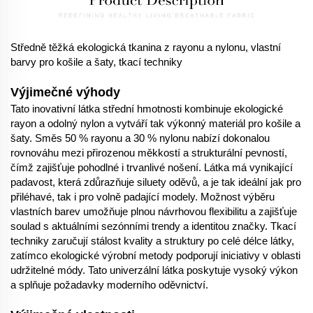
Středně těžká ekologická tkanina z rayonu a nylonu, vlastní
barvy pro košile a šaty, tkací techniky
Výjimečné výhody
Tato inovativní látka střední hmotnosti kombinuje ekologické
rayon a odolný nylon a vytváří tak výkonný materiál pro košile a
šaty. Směs 50 % rayonu a 30 % nylonu nabízí dokonalou
rovnováhu mezi přirozenou měkkostí a strukturální pevností,
čímž zajišťuje pohodlné i trvanlivé nošení. Látka má vynikající
padavost, která zdůrazňuje siluety oděvů, a je tak ideální jak pro
přiléhavé, tak i pro volně padající modely. Možnost výběru
vlastních barev umožňuje plnou návrhovou flexibilitu a zajišťuje
soulad s aktuálními sezónními trendy a identitou značky. Tkací
techniky zaručují stálost kvality a struktury po celé délce látky,
zatímco ekologické výrobní metody podporují iniciativy v oblasti
udržitelné módy. Tato univerzální látka poskytuje vysoký výkon
a splňuje požadavky moderního oděvnictví.