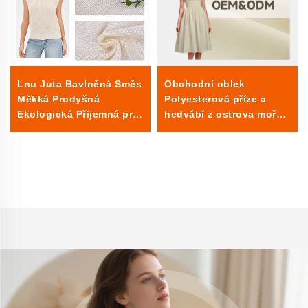
Lnu Juta Bavlněná Směs
Obchodní oblek
Měkká Prodyšná
Polyesterová příze a
Ekologická Příjemná pro
hedvábí z ostrova moře
Pokožku Látka na
Formální šaty Dýchací a
Oblečení pro Ženy a
blackout hladké
Muže
obarvené vzory