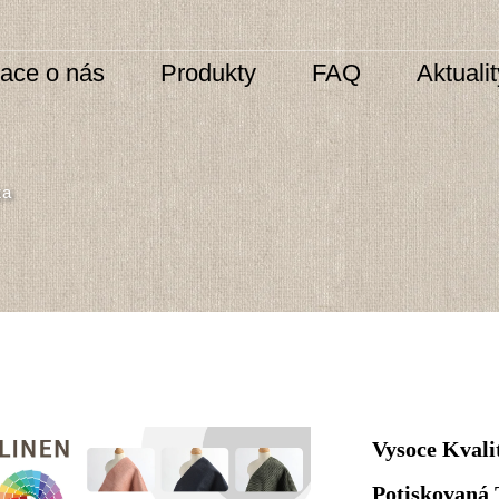
mace o nás
Produkty
FAQ
Aktuali
za
Vysoce Kvali
Potiskovaná