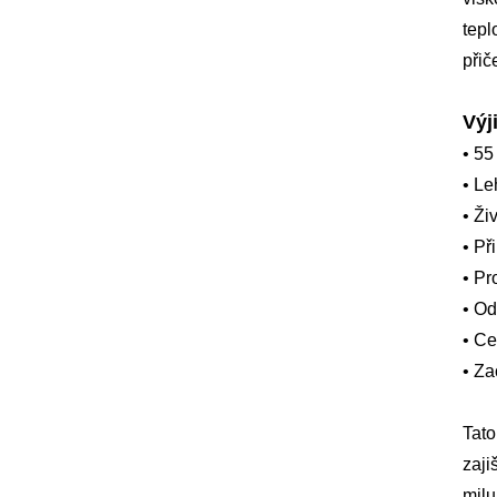
tepl
přič
Výj
• 55
• Le
• Ži
• Př
• Pr
• Od
• Ce
• Za
Tato
zaji
milu