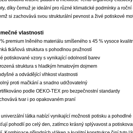
oty, díky čemuž je ideální pro různé klimatické podmínky a ročn
emž si zachovává svou strukturální pevnost a živé potiskové mot
imečné vlastnosti
 % premium lněného materiálu smíšeného s 45 % vysoce kvalit
hká tkáňová struktura s pohodlnou pružností
vé potiskované vzory s vynikající odolností barev
irozená struktura s hladkým hmatovým dojmem
odyšné a odvádějící vlhkost vlastnosti
olný proti mačkání a snadno udržovatelný
rtifikováno podle OEKO-TEX pro bezpečnostní standardy
chovává tvar i po opakovaném praní
 univerzální látka nabízí vynikající možnosti potisku a pohodln
šťují pohodlí po celý den, zatímco krásný splývavost a potiskova
jí. Kombinace přírodních vláken a kvalitní konstrukce činí tuto l