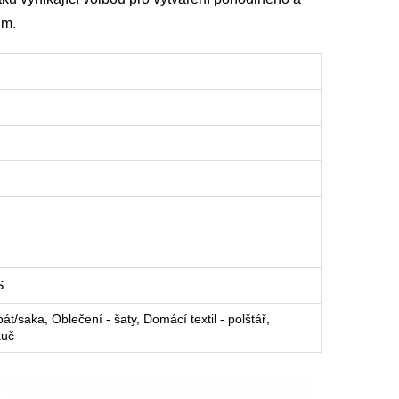
ům.
S
át/saka, Oblečení - šaty, Domácí textil - polštář,
auč