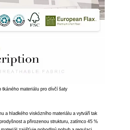
tkáného materiálu pro dívčí šaty
lnu a hladkého viskózního materiálu a vytváří tak
 prodyšnost a přirozenou strukturu, zatímco 45 %
materiál zajišťuje pohodlný pohyb a regulaci