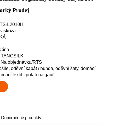
Horký Prodej
: TS-L2010H
 viskóza
HKÁ
 Čína
y: TANGSILK
: Na objednávku/RTS
 košile, oděvní kabát / bunda, oděvní šaty, domácí
 domácí textil - potah na gauč
Doporučené produkty