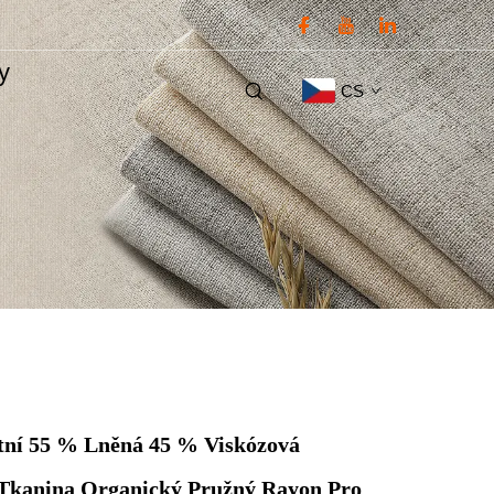
ty
CS
tní 55 % Lněná 45 % Viskózová
 Tkanina Organický Pružný Rayon Pro