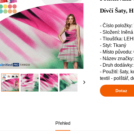
Dívčí Šaty, 
- Číslo položky
- Složení: lněná
- Tloušťka: LE
- Styl: Tkaný
- Místo původu:
- Název značk
- Druh dodávky
- Použití: šaty,
textil - polštář,
Dotaz
Přehled