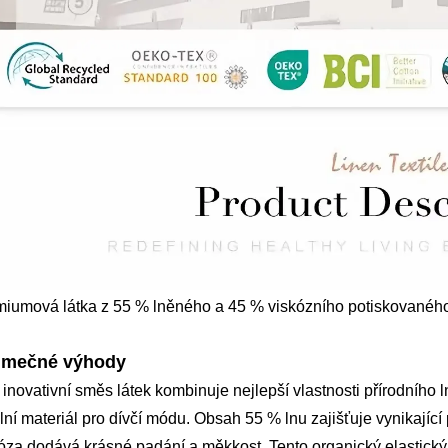
iumová látka z 55 % lněného a 45 % viskózního potiskovaného 
imečné výhody
 inovativní směs látek kombinuje nejlepší vlastnosti přírodního 
lní materiál pro dívčí módu. Obsah 55 % lnu zajišťuje vynikající
óza dodává krásné padání a měkkost. Tento organický elastický 