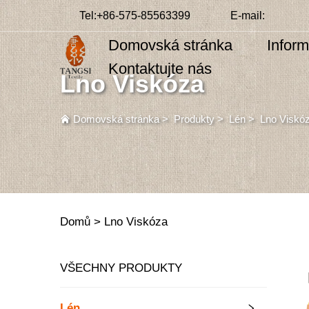
Tel:
+86-575-85563399
E-mail:
Domovská stránka
Infor
Kontaktujte nás
Lno Viskóza
Domovská stránka
>
Produkty
>
Lén
>
Lno Viskó
Domů >
Lno Viskóza
VŠECHNY PRODUKTY
Lén