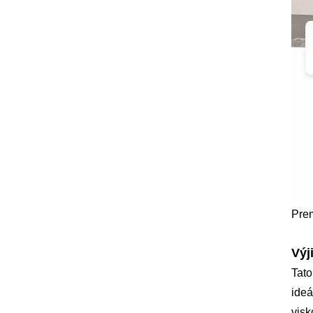
Prem
Výj
Tato
ideá
visk