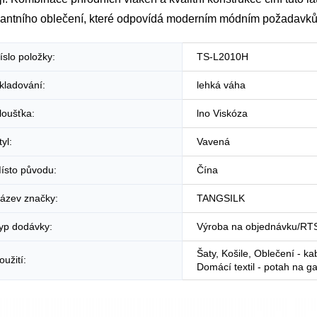
gantního oblečení, které odpovídá moderním módním požadavk
íslo položky:
TS-L2010H
kladování:
lehká váha
loušťka:
lno Viskóza
tyl:
Vavená
ísto původu:
Čína
ázev značky:
TANGSILK
yp dodávky:
Výroba na objednávku/RT
Šaty, Košile, Oblečení - kab
oužití:
Domácí textil - potah na g