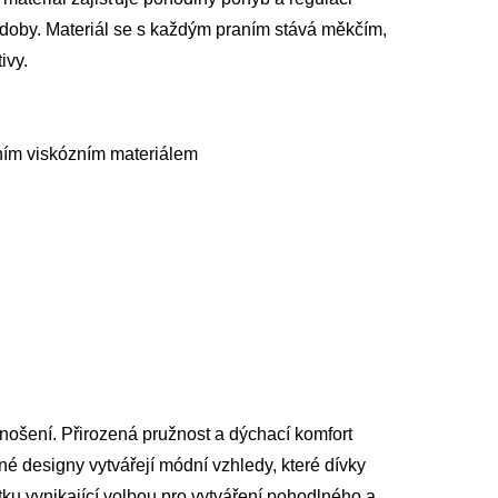
í doby. Materiál se s každým praním stává měkčím,
ivy.
ním viskózním materiálem
é nošení. Přirozená pružnost a dýchací komfort
né designy vytvářejí módní vzhledy, které dívky
átku vynikající volbou pro vytváření pohodlného a