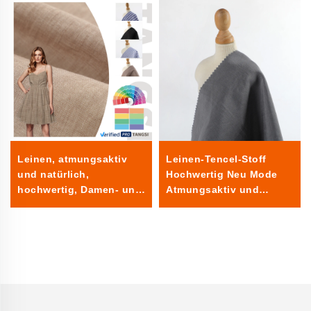
Leinen, atmungsaktiv
Leinen-Tencel-Stoff
und natürlich,
Hochwertig Neu Mode
hochwertig, Damen- und
Atmungsaktiv und
Herrenbekleidung,
Gesund Weich Gewebt
gewebter Stoff für
Damen und Herren
Bekleidung
Bekleidungsstoff für
Kleidung