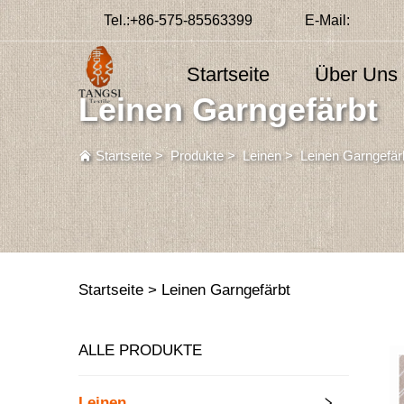
Tel.:
+86-575-85563399
E-Mail:
Startseite
Über Uns
Leinen Garngefärbt
Startseite
>
Produkte
>
Leinen
>
Leinen Garngefär
Startseite >
Leinen Garngefärbt
ALLE PRODUKTE
Leinen