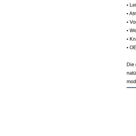
• L
• At
• V
• We
• Kn
• OE
Die 
natü
mode