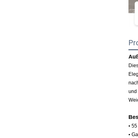
Pr
Auß
Dies
Eleg
nach
und 
Weic
Bes
• 55
• Ga