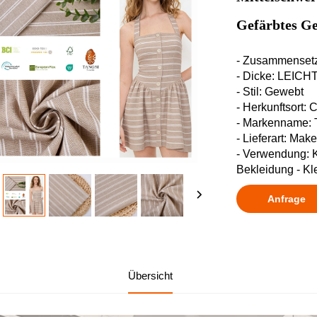
Gefärbtes G
- Zusammenset
- Dicke: LEIC
- Stil: Gewebt
- Herkunftsort: 
- Markenname:
- Lieferart: Mak
- Verwendung: K
Bekleidung - Kle
Anfrage
Übersicht