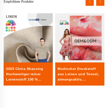
Empfohlene Produkte
2025 China Shaoxing
Modischer Druckstoff
Hochwertiger reiner
aus Leinen und Tencel,
Leinenstoff 100 %
atmungsaktiv,
Leinen Sommer gewebt
umweltfreundlich,
einfarbig für Hemden
hautfreundlich,
Bekleidung
Damenbekleidung,
Kleiderstoff für
Bekleidung